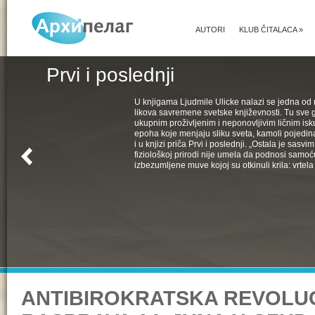
AUTORI
KLUB ČITALACA
»
Prvi i poslednji
U knjigama Ljudmile Ulicke nalazi se jedna od 
likova savremene svetske književnosti. Tu sve 
ukupnim proživljenim i neponovljivim ličnim isk
epoha koje menjaju sliku sveta, kamoli pojedin
i u knjizi priča Prvi i poslednji. „Ostala je sasv
fiziološkoj prirodi nije umela da podnosi samoć
izbezumljene muve kojoj su otkinuli krila: vrtela 
ANTIBIROKRATSKA REVOLUC