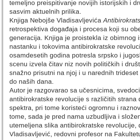
temeljno preispitivanje novijih istorijskih i 
sasvim aktuelnih prilika.
Knjiga Nebojše Vladisavljevića
Antibirokrat
retrospektiva događaja i procesa koji su obe
generacija. Knjiga je proistekla iz obimnog 
nastanku i tokovima antibirokratske revoluci
osamdesetih godina potresla srpsko i jugos
scenu izvela čitav niz novih političkih i društ
snažno prisutni na njoj i u narednih tridese
do naših dana.
Autor je razgovarao sa učesnicima, svedoc
antibirokratske revolucije s različitih strana
spektra, pri tome koristeći ogromnu i razno
tome, sada je pred nama uzbudljiva i složen
utemeljena slika antibirokratske revolucije, d
Vladisavljević, redovni profesor na Fakultet