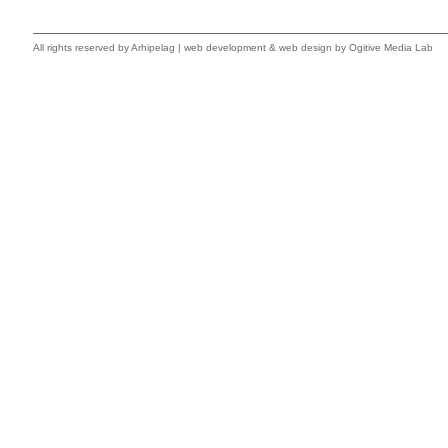
All rights reserved by
Arhipelag
|
web development
&
web design
by Ogitive Media Lab