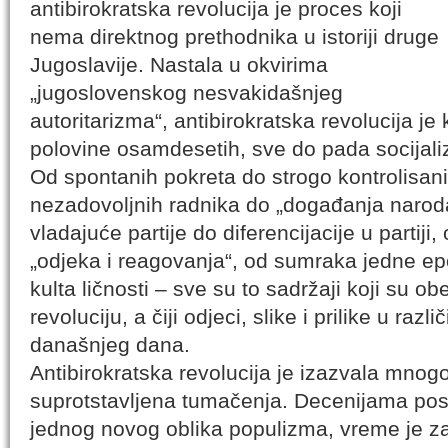
antibirokratska revolucija je proces koji
nema direktnog prethodnika u istoriji druge
Jugoslavije. Nastala u okvirima
„jugoslovenskog nesvakidašnjeg
autoritarizma“, antibirokratska revolucija je k
polovine osamdesetih, sve do pada socijali
Od spontanih pokreta do strogo kontrolisan
nezadovoljnih radnika do „događanja narod
vladajuće partije do diferencijacije u partiji
„odjeka i reagovanja“, od sumraka jedne e
kulta ličnosti – sve su to sadržaji koji su obe
revoluciju, a čiji odjeci, slike i prilike u razl
današnjeg dana.
Antibirokratska revolucija je izazvala mnogo
suprotstavljena tumačenja. Decenijama pos
jednog novog oblika populizma, vreme je za