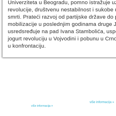
Univerziteta u Beogradu, pomno istražuje u
revolucije, društvenu nestabilnost i sukobe 
smrti. Prateći razvoj od partijske države do 
mobilizacije u poslednjim godinama druge J
usredsređuje na pad Ivana Stambolića, us
jogurt revoluciju u Vojvodini i pobunu u Crno
u konfrontaciju.
IZABRANA DELA DANILA KIŠA
SPECIJALNA
Dela Danila Kiša u deset knjiga Arhipelag, u dogovoru sa
Specijalna akcij
naslednicima autorskih prava na dela Danila Kiša,
dana poezije
objavljuje Dela Danila Kiša u deset knjiga. Arhipelag
objavljuje praktično celokupnu Kišovu književnost u
Peti element... za
posebnoj ediciji i u posebnoj opremi: piščeve romane, priče
i novele, sabrane pesme, televizijske i pozorišne drame,
više informacija »
kao i dva filmska scenarija koja ranije nisu objavljivana u
Kišovim izabranim...
više informacija »