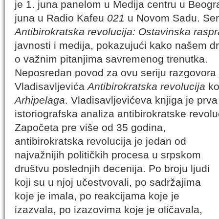
je 1. juna panelom u Medija centru u Beogra
juna u Radio Kafeu
021
u Novom Sadu. Seri
Antibirokratska revolucija: Ostavinska rasp
javnosti i medija, pokazujući kako našem d
o važnim pitanjima savremenog trenutka.
Neposredan povod za ovu seriju razgovora 
Vladisavljevića
Antibirokratska revolucija
ko
Arhipelaga
. Vladisavljevićeva knjiga je prva 
istoriografska analiza antibirokratske revolu
Započeta pre više od 35 godina,
antibirokratska revolucija je jedan od
najvažnijih političkih procesa u srpskom
društvu poslednjih decenija. Po broju ljudi
koji su u njoj učestvovali, po sadržajima
koje je imala, po reakcijama koje je
izazvala, po izazovima koje je oličavala,