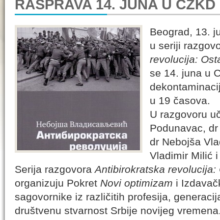
RASPRAVA 14. JUNA U CZKD
Beograd, 13. j
u seriji razgov
revolucija: Os
se 14. juna u 
dekontaminaci
u 19 časova.
U razgovoru uč
Podunavac, dr 
dr Nebojša Vlad
Vladimir Milić 
Serija razgovora
Antibirokratska revolucija
organizuju Pokret
Novi optimizam
i Izdava
sagovornike iz različitih profesija, generaci
društvenu stvarnost Srbije novijeg vremena