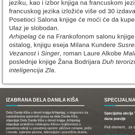
jeziku, kao i izbor knjiga na francuskom je
francuskog jezika izložiće više od 30 izdava
Posetioci Salona knjige će moći će da ku
Ulaz je slobodan.
Arhipelag
će na Frankofonom salonu knjige 
ostalog, knjigu eseja Milana Kundere
Susre
Vezanost
i
Singer
, roman Laure Alkobe
Mal
poslednje knjige Žana Bodrijara
Duh terori
inteligencija Zla
.
IZABRANA DELA DANILA KIŠA
SPECIJALNA
Dela Danila Kiša u deset knjiga Arhipelag, u dogovoru sa
Specijalna akcij
naslednicima autorskih prava na dela Danila Kiša,
dana poezije
objavljuje Dela Danila Kiša u deset knjiga. Arhipelag
objavljuje praktično celokupnu Kišovu književnost u
Peti element... za
posebnoj ediciji i u posebnoj opremi: piščeve romane, priče
i novele, sabrane pesme, televizijske i pozorišne drame,