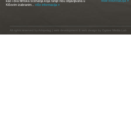
više informacija »
kao i dva filmska scenarija koja ranije nisu objavljivana u
Kišovim izabranim...
više informacija »
All rights reserved by
Arhipelag
|
web development
&
web design
by Ogitive Media Lab