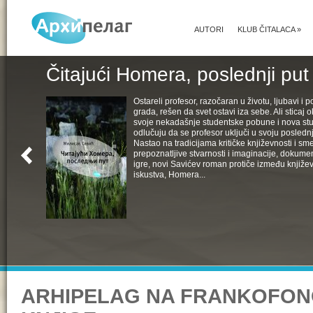
AUTORI
KLUB ČITALACA
»
Čitajući Homera, poslednji put
Ostareli profesor, razočaran u životu, ljubavi i pol
grada, rešen da svet ostavi iza sebe. Ali sticaj 
svoje nekadašnje studentske pobune i nova st
odlučuju da se profesor uključi u svoju poslednju
Nastao na tradicijama kritičke književnosti i s
prepoznatljive stvarnosti i imaginacije, dokumen
igre, novi Savićev roman protiče između književ
iskustva, Homera...
ARHIPELAG NA FRANKOFO