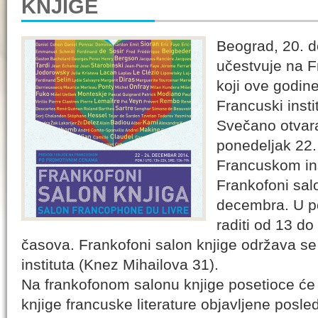
KNJIGE
Beograd, 20. 
učestvuje na F
koji ove godine
Francuski insti
Svečano otvar
ponedeljak 22.
Francuskom ins
Frankofoni salo
decembra. U po
raditi od 13 do
časova. Frankofoni salon knjige održava s
instituta (Knez Mihailova 31).
Na frankofonom salonu knjige posetioce će 
knjige francuske literature objavljene posl