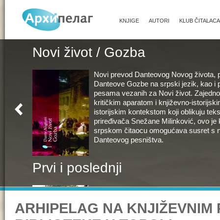
KNJIGE
AUTORI
KLUB ČITALACA
Novi život / Gozba
Novi prevod Danteovog Novog života, p
Danteove Gozbe na srpski jezik, kao i
pesama vezanih za Novi život. Zajedn
kritičkim aparatom i književno-istorijsk
istorijskim kontekstom koji oblikuju tek
priređivača Snežane Milinković, ovo je 
srpskom čitaocu omogućava susret s 
Danteovog pesništva.
Prvi i poslednji
U knjigama Ljudmile Ulicke nalazi se j
najčudesnijih galerija likova savremen
ARHIPELAG NA KNJIŽEVNIM
književnosti. Tu sve govori punim živo
proživljenim i neponovljivim ličnim isk