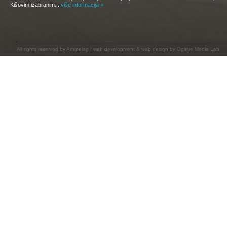
Kišovim izabranim...
više informacija »
All rights reserved by
Arhipelag
|
web development
&
web design
by Ogitive Media Lab