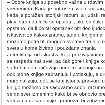
– Dobre knjige su posebno važne u rđavim
vremenima. Kada je potrošen svaki smisao
kada je poražen istorijski razum, a ljudski 
plavi strah da li će se opstati i, ako se čak i
opstane, da li će taj opstanak biti deo ljuds
iskustva za kakvo znamo, tada u knjigama
možemo potražiti moguće svetove trajnije 
sveta u kome živimo i pouzdana znanja
autentičnija od iskustva koja proživljavamo
se raspada naš svet, pa čak gore i knjige k
su trebalo da sačuvaju buduće sećanje na 
dok jedne knjige zabranjuju i potiskuju, a dr
marginalizuju, dok se kraj istorije pretvara u
knjige možemo da sačuvamo sebe, razumemo
se da svet izmenimo kako bi se obnovio pr
vrtlozima dekadencije i grabeža, bezobzirno