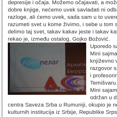
depresije i očaja. Možemo očajavati, a može
dobre knjige, nećemo uvek savladati ni odba
razloge, ali ćemo uvek, sada sam u to uver
razumeti svet u kome živimo, i sebe u tom s
delimo taj svet, takav kakav jeste i takav k
rekao je, između ostalog, Gojko Božović.
Uporedo sa
Mini sajma
književno v
razgovor s
i profesor
Temišvaru
Mini sajam 
održan u d
centra Saveza Srba u Rumuniji, okupio je n
kulturnih institucija iz Srbije, Republike S