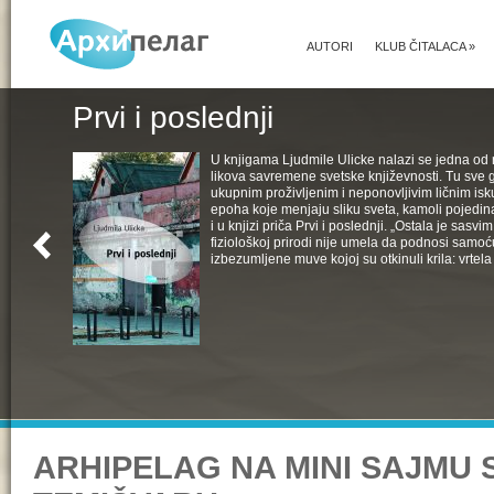
AUTORI
KLUB ČITALACA
»
Prvi i poslednji
U knjigama Ljudmile Ulicke nalazi se jedna od 
likova savremene svetske književnosti. Tu sve 
ukupnim proživljenim i neponovljivim ličnim isk
epoha koje menjaju sliku sveta, kamoli pojedin
i u knjizi priča Prvi i poslednji. „Ostala je sasv
fiziološkoj prirodi nije umela da podnosi samoć
izbezumljene muve kojoj su otkinuli krila: vrtela 
ARHIPELAG NA MINI SAJMU 