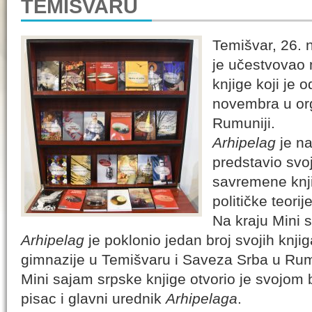
TEMIŠVARU
Temišvar, 26.
je učestvovao 
knjige koji je 
novembra u org
Rumuniji.
Arhipelag
je na
predstavio svoj
savremene knjiž
političke teorije
Na kraju Mini 
Arhipelag
je poklonio jedan broj svojih knji
gimnazije u Temišvaru i Saveza Srba u Rum
Mini sajam srpske knjige otvorio je svojo
pisac i glavni urednik
Arhipelaga
.