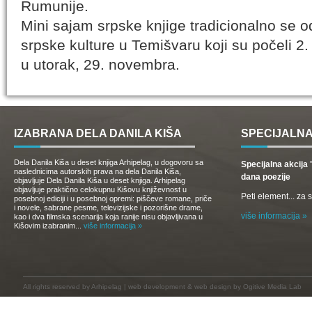
Rumunije.
Mini sajam srpske knjige tradicionalno se 
srpske kulture u Temišvaru koji su počeli 2
u utorak, 29. novembra.
IZABRANA DELA DANILA KIŠA
SPECIJALNA
Dela Danila Kiša u deset knjiga Arhipelag, u dogovoru sa
Specijalna akcij
naslednicima autorskih prava na dela Danila Kiša,
dana poezije
objavljuje Dela Danila Kiša u deset knjiga. Arhipelag
objavljuje praktično celokupnu Kišovu književnost u
Peti element... za
posebnoj ediciji i u posebnoj opremi: piščeve romane, priče
i novele, sabrane pesme, televizijske i pozorišne drame,
više informacija »
kao i dva filmska scenarija koja ranije nisu objavljivana u
Kišovim izabranim...
više informacija »
All rights reserved by
Arhipelag
|
web development
&
web design
by Ogitive Media Lab