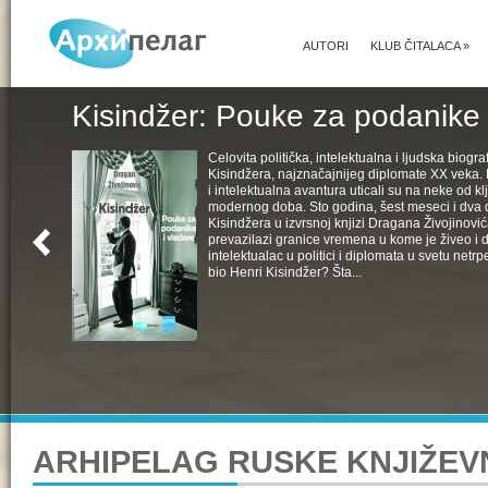
AUTORI
KLUB ČITALACA
»
Kisindžer: Pouke za podanike 
Celovita politička, intelektualna i ljudska biogra
Kisindžera, najznačajnijeg diplomate XX veka. 
i intelektualna avantura uticali su na neke od k
modernog doba. Sto godina, šest meseci i dva 
Kisindžera u izvrsnoj knjizi Dragana Živojinovića
prevazilazi granice vremena u kome je živeo i 
intelektualac u politici i diplomata u svetu netrpe
bio Henri Kisindžer? Šta...
ARHIPELAG RUSKE KNJIŽEV