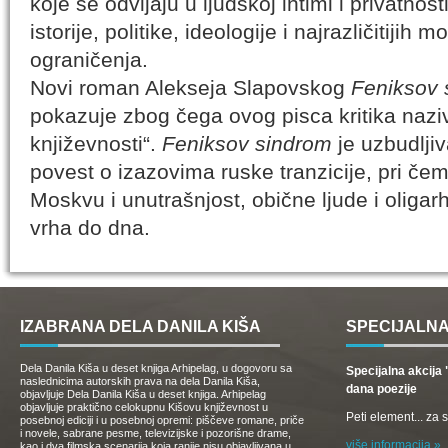
koje se odvijaju u ljudskoj intimi i privatno
istorije, politike, ideologije i najrazličitijih m
ograničenja.
Novi roman Alekseja Slapovskog
Feniksov 
pokazuje zbog čega ovog pisca kritika na
književnosti“.
Feniksov sindrom
je uzbudljiv
povest o izazovima ruske tranzicije, pri čem
Moskvu i unutrašnjost, obične ljude i oligar
vrha do dna.
IZABRANA DELA DANILA KIŠA
SPECIJALNA
Dela Danila Kiša u deset knjiga Arhipelag, u dogovoru sa
Specijalna akcij
naslednicima autorskih prava na dela Danila Kiša,
dana poezije
objavljuje Dela Danila Kiša u deset knjiga. Arhipelag
objavljuje praktično celokupnu Kišovu književnost u
Peti element... za
posebnoj ediciji i u posebnoj opremi: piščeve romane, priče
i novele, sabrane pesme, televizijske i pozorišne drame,
više informacija »
kao i dva filmska scenarija koja ranije nisu objavljivana u