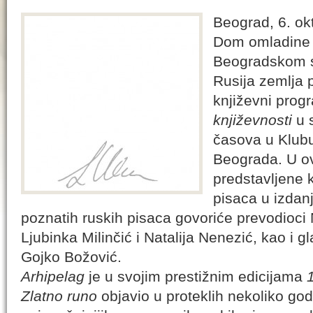
Beograd, 6. ok
Dom omladine 
Beogradskom s
Rusija zemlja 
književni pro
književnosti
u s
časova u Klub
Beograda. U o
predstavljene 
pisaca u izdan
poznatih ruskih pisaca govoriće prevodioci 
Ljubinka Milinčić i Natalija Nenezić, kao i g
Gojko Božović.
Arhipelag
je u svojim prestižnim edicijama
Zlatno runo
objavio u proteklih nekoliko go