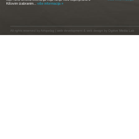
Kišovim izabranim...
više informacija »
All rights reserved by
Arhipelag
|
web development
&
web design
by Ogitive Media Lab