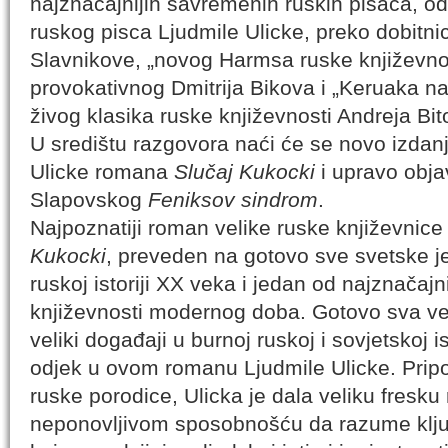
najznačajnijih savremenih ruskih pisaca, 
ruskog pisca Ljudmile Ulicke, preko dobitn
Slavnikove, „novog Harmsa ruske književno
provokativnog Dmitrija Bikova i „Keruaka na 
živog klasika ruske književnosti Andreja Bit
U središtu razgovora naći će se novo izdan
Ulicke romana
Slučaj Kukocki
i upravo obja
Slapovskog
Feniksov sindrom
.
Najpoznatiji roman velike ruske književnice
Kukocki
, preveden na gotovo sve svetske jez
ruskoj istoriji XX veka i jedan od najznačaj
književnosti modernog doba. Gotovo sva veli
veliki događaji u burnoj ruskoj i sovjetskoj i
odjek u ovom romanu Ljudmile Ulicke. Pripo
ruske porodice, Ulicka je dala veliku fresku
neponovljivom sposobnošću da razume klju