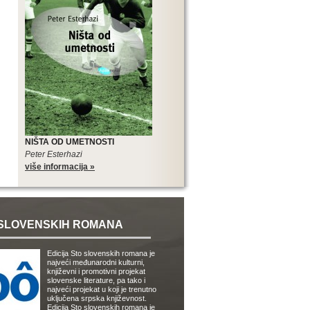
NIŠTA OD UMETNOSTI
Peter Esterhazi
više informacija »
SLOVENSKIH ROMANA
Edicija Sto slovenskih romana je
najveći međunarodni kulturni,
književni i promotivni projekat
slovenske literature, pa tako i
najveći projekat u koji je trenutno
uključena srpska književnost.
Edicija Sto slovenskih romana je