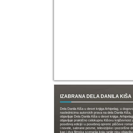
IZABRANA DELA DANILA KIŠA
Dela Danila Kiša u deset knjiga Arhipelag, u dogov
naslednicima autorskih prava na dela Danila Kiša,
objavljuje Dela Danila Kiša u deset knjiga. Arhipelag
objavljuje praktično celokupnu Kišovu književnost 
posebnoj ediciji i u posebnoj opremi: piščeve roman
i novele, sabrane pesme, televizijske i pozorišne 
kao i dva filmska scenarija koja ranije nisu objavlji