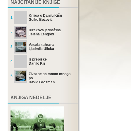
NAJČITANIJE KNJIGE
Knjiga o Danilu Kišu
1
Gojko Božović
Dirakova jednačina
2
Jelena Lengold
Vesela sahrana
3
Ljudmila Ulicka
Iz prepiske
4
Danilo Kiš
Život se sa mnom mnogo
5
po...
David Grosman
KNJIGA NEDELJE