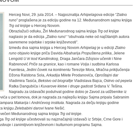
 NOVOM
Herceg Novi, 29. jula 2014. – Najpoznatija
Arhipelagova
edicije “Zlatno
runo” proglašena je za ediciju godine na 12. Međunarodnom sajmu knjiga
Trg od knjige
u Herceg Novom.
Obrazlažući odluku, Žiri Međunarodnog sajma knjiga
Trg od knjige
naglasio je da edicija „Zlatno runo“ “obuhvata neke od najčitanijih autora
savremene svjetske i srpske književnosti”.
Između dva sajma knjiga u Herceg Novom
Arhipelag
je u ediciji
Zlatno
runo
objavio knjige priča Davida Albaharija
Propuštena prilika
, Jelene
Lengold
U tri kod Kandinskog
, Draga Jančara
Džojsov učenik
i Nine
Rabrenović
Priče sa granice
, kao i romane
Volja i sudbina
Karlosa
Fuentesa,
Jedini čovek na kontinentu
Terezije Mora,
Mračna priključenija
Džona Ralstona Sola,
Arkadija
Milete Prodanovića,
Oproštajni dar
Vladimira Tasića,
Bekstvo od biografije
Vladislava Bajca,
Ostrvo od pepela
Ratka Dangubića i
Kuvarove kletve i druge gadosti
Srđana V. Tešina.
Nagradu za izdavački poduhvat godine dobio je Zavod za udžbenike iz
vića
u pet tomova, dok je nagrada za najlepšu knjigu Sajma pripala Sabranim
tampara Makarija
i
Andrićevog instituta
. Nagrada za dečju knjigu godine
za knjigu
Zelebabini darovi
Ivane Nešić.
j večeri Međunarodnog sajma knjiga
Trg od knjige
.
iga
Trg od knjige
učestvovali su najznačajniji izdavači iz Srbije, Crne Gore i
ustvuje i zanimljivom književnom i kulturnom programu Sajma.