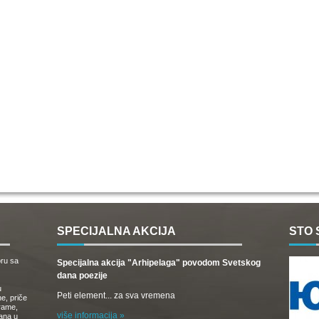
SPECIJALNA AKCIJA
STO 
oru sa
Specijalna akcija "Arhipelaga" povodom Svetskog
dana poezije
u
Peti element... za sva vremena
e, priče
drame,
više informacija »
vana u