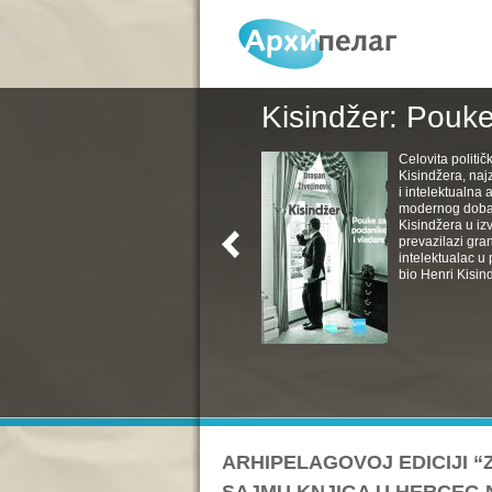
Kisindžer: Pouke
Celovita politič
Kisindžera, naj
i intelektualna 
modernog doba. 
Kisindžera u izv
prevazilazi gra
intelektualac u 
bio Henri Kisind
ARHIPELAGOVOJ EDICIJI “