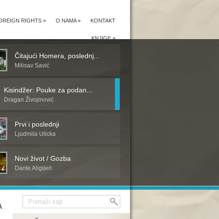
OREIGN RIGHTS
»
O NAMA
»
KONTAKT
KNJIGE
»
Čitajući Homera, poslednj...
Milisav Savić
Kisindžer: Pouke za podan...
Dragan Živojinović
Prvi i poslednji
Ljudmila Ulicka
Novi život / Gozba
Dante Aligijeri
A