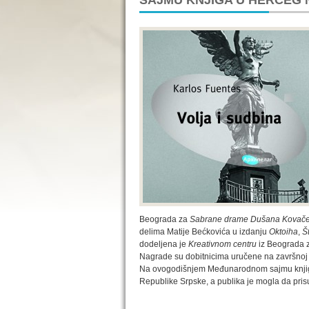
SAJMU KNJIGA U HERCEG
Beograda za
Sabrane drame Dušana Kovače
delima Matije Bećkovića u izdanju
Oktoiha
,
Š
dodeljena je
Kreativnom centru
iz Beograda 
Nagrade su dobitnicima uručene na završno
Na ovogodišnjem Međunarodnom sajmu knj
Republike Srpske, a publika je mogla da pris