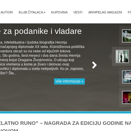
AUTORI
KLUB ČITALACA
»
KUPOVINA
VESTI
ARHIPELAG MAGAZIN
F
 za podanike i vladare
ka, intelektualna i ljudska biografija Henrija
značajnijeg diplomate XX veka. Kisindžerova politička
avantura uticali su na neke od ključnih tokova
Sto godina, šest meseci i dva dana života Henrija
rsnoj knjizi Dragana Živojinovića. O uticaju koji
nice vremena u kome je živeo i delovao ovaj
politici i diplomata u svetu netrpeljivih. Ko je, zapravo,
žer? Šta...
više informacija »
ZLATNO RUNO” – NAGRADA ZA EDICIJU GODINE N