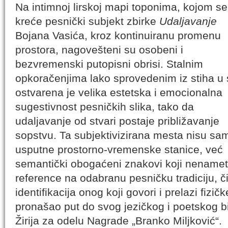
Na intimnoj lirskoj mapi toponima, kojom se
kreće pesnički subjekt zbirke
Udaljavanje
Bojana Vasića, kroz kontinuiranu promenu
prostora, nagovešteni su osobeni i
bezvremenski putopisni obrisi. Stalnim
opkoračenjima lako sprovedenim iz stiha u s
ostvarena je velika estetska i emocionalna
sugestivnost pesničkih slika, tako da
udaljavanje od stvari postaje približavanje
sopstvu. Ta subjektivizirana mesta nisu sa
usputne prostorno-vremenske stanice, već
semantički obogaćeni znakovi koji nenametl
reference na odabranu pesničku tradiciju, č
identifikacija onog koji govori i prelazi fizičk
pronašao put do svog jezičkog i poetskog bi
Žirija za odelu Nagrade „Branko Miljković“.