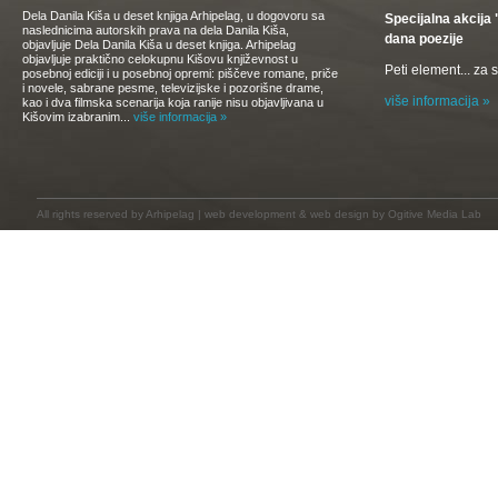
Dela Danila Kiša u deset knjiga Arhipelag, u dogovoru sa
Specijalna akcij
naslednicima autorskih prava na dela Danila Kiša,
dana poezije
objavljuje Dela Danila Kiša u deset knjiga. Arhipelag
objavljuje praktično celokupnu Kišovu književnost u
Peti element... za
posebnoj ediciji i u posebnoj opremi: piščeve romane, priče
i novele, sabrane pesme, televizijske i pozorišne drame,
više informacija »
kao i dva filmska scenarija koja ranije nisu objavljivana u
Kišovim izabranim...
više informacija »
All rights reserved by
Arhipelag
|
web development
&
web design
by Ogitive Media Lab