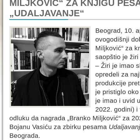
MILJKOVIĆ“ ZA KNJIGU PES
„UDALJAVANJE“
Beograd, 10. a
ovogodišnji do
Miljković“ za 
saopštio je žir
– Žiri je imao
opredeli za naj
produkcije pre
je pristiglo oko
je imao i uvid
2022. godini) 
odluku da nagrada „Branko Miljković“ za 2
Bojanu Vasiću za zbirku pesama
Udaljavan
Beograda.