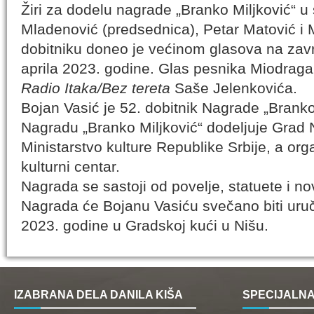
Žiri za dodelu nagrade „Branko Miljković“ u
Mladenović (predsednica), Petar Matović i 
dobitniku doneo je većinom glasova na zavr
aprila 2023. godine. Glas pesnika Miodraga 
Radio Itaka/Bez tereta
Saše Jelenkovića.
Bojan Vasić je 52. dobitnik Nagrade „Branko
Nagradu „Branko Miljković“ dodeljuje Grad N
Ministarstvo kulture Republike Srbije, a org
kulturni centar.
Nagrada se sastoji od povelje, statuete i n
Nagrada će Bojanu Vasiću svečano biti uruč
2023. godine u Gradskoj kući u Nišu.
IZABRANA DELA DANILA KIŠA
SPECIJALNA