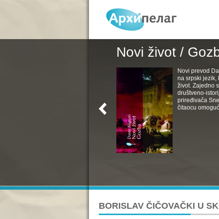
Novi život / Goz
Novi prevod Da
na srpski jezik
život. Zajedno s
društveno-istori
priređivača Sne
čitaocu omoguć
BORISLAV ČIČOVAČKI U S