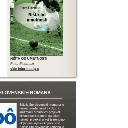
NIŠTA OD UMETNOSTI
Peter Esterhazi
više informacija »
SLOVENSKIH ROMANA
Edicija Sto slovenskih romana je
najveći međunarodni kulturni,
književni i promotivni projekat
slovenske literature, pa tako i
najveći projekat u koji je trenutno
uključena srpska književnost.
Edicija Sto slovenskih romana je