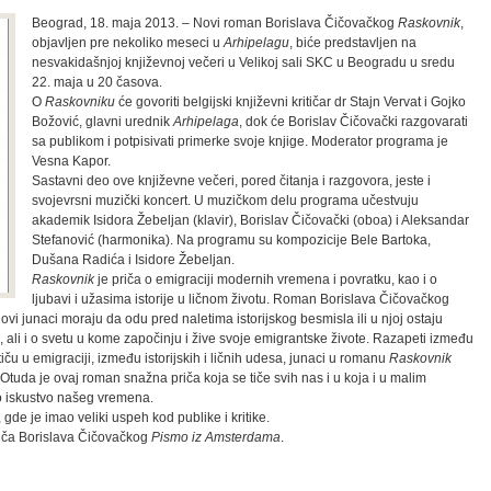
Beograd, 18. maja 2013. – Novi roman Borislava Čičovačkog
Raskovnik
,
objavljen pre nekoliko meseci u
Arhipelagu
, biće predstavljen na
nesvakidašnjoj književnoj večeri u Velikoj sali SKC u Beogradu u sredu
22. maja u 20 časova.
O
Raskovniku
će govoriti belgijski književni kritičar dr Stajn Vervat i Gojko
Božović, glavni urednik
Arhipelaga
, dok će Borislav Čičovački razgovarati
sa publikom i potpisivati primerke svoje knjige. Moderator programa je
Vesna Kapor.
Sastavni deo ove književne večeri, pored čitanja i razgovora, jeste i
svojevrsni muzički koncert. U muzičkom delu programa učestvuju
akademik Isidora Žebeljan (klavir), Borislav Čičovački (oboa) i Aleksandar
Stefanović (harmonika). Na programu su kompozicije Bele Bartoka,
Dušana Radića i Isidore Žebeljan.
Raskovnik
je priča o emigraciji modernih vremena i povratku, kao i o
ljubavi i užasima istorije u ličnom životu. Roman Borislava Čičovačkog
govi junaci moraju da odu pred naletima istorijskog besmisla ili u njoj ostaju
 ali i o svetu u kome započinju i žive svoje emigrantske živote. Razapeti između
iču u emigraciji, između istorijskih i ličnih udesa, junaci u romanu
Raskovnik
Otuda je ovaj roman snažna priča koja se tiče svih nas i u koja i u malim
ko iskustvo našeg vremena.
gde je imao veliki uspeh kod publike i kritike.
priča Borislava Čičovačkog
Pismo iz Amsterdama
.