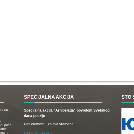
SPECIJALNA AKCIJA
STO 
oru sa
Specijalna akcija "Arhipelaga" povodom Svetskog
dana poezije
u
Peti element... za sva vremena
e, priče
drame,
više informacija »
vana u