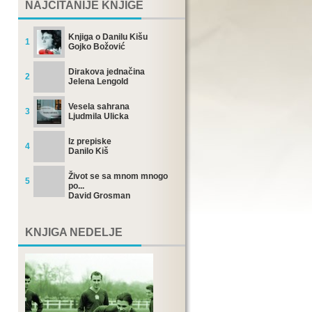
NAJČITANIJE KNJIGE
Knjiga o Danilu Kišu
1
Gojko Božović
Dirakova jednačina
2
Jelena Lengold
Vesela sahrana
3
Ljudmila Ulicka
Iz prepiske
4
Danilo Kiš
Život se sa mnom mnogo
5
po...
David Grosman
KNJIGA NEDELJE