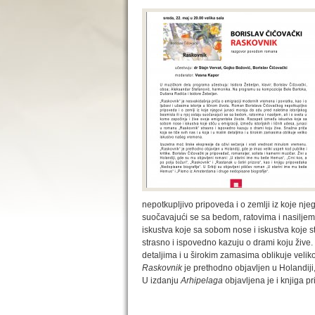
nepotkupljivo pripoveda i o zemlji iz koje nje
suočavajući se sa bedom, ratovima i nasiljem,
iskustva koje sa sobom nose i iskustva koje st
strasno i ispovedno kazuju o drami koju žive. 
detaljima i u širokim zamasima oblikuje veli
Raskovnik
je prethodno objavljen u Holandiji, 
U izdanju
Arhipelaga
objavljena je i knjiga 