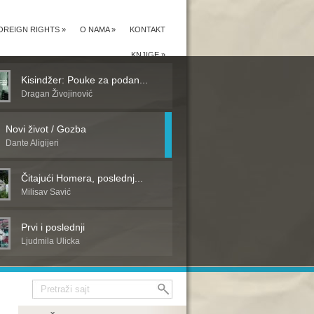
OREIGN RIGHTS
»
O NAMA
»
KONTAKT
KNJIGE
»
Kisindžer: Pouke za podan...
Dragan Živojinović
Novi život / Gozba
Dante Aligijeri
Čitajući Homera, poslednj...
Milisav Savić
Prvi i poslednji
Ljudmila Ulicka