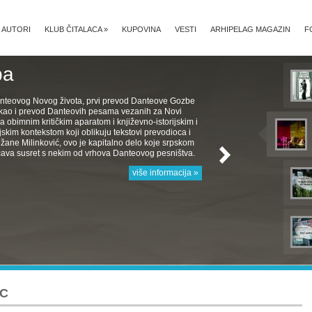
AUTORI
KLUB ČITALACA
»
KUPOVINA
VESTI
ARHIPELAG MAGAZIN
F
ba
nteovog Novog života, prvi prevod Danteove Gozbe
, kao i prevod Danteovih pesama vezanih za Novi
a obimnim kritičkim aparatom i književno-istorijskim i
jskim kontekstom koji oblikuju tekstovi prevodioca i
žane Milinković, ovo je kapitalno delo koje srpskom
ava susret s nekim od vrhova Danteovog pesništva.
više informacija »
KC