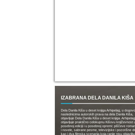
IZABRANA DELA DANILA KIŠA
Dela Danila Kiša u deset knjiga Arhipelag, u dogov
naslednicima autorskih prava na dela Danila Kiša,
objavljuje Dela Danila Kiša u deset knjiga. Arhipelag
objavljuje praktično celokupnu Kišovu književnost 
posebnoj ediciji i u posebnoj opremi: piščeve roman
i novele, sabrane pesme, televizijske i pozorišne 
kao i dva filmska scenarija koja ranije nisu objavlji