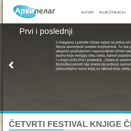
AUTORI
KLUB ČITALACA
»
Prvi i poslednji
U knjigama Ljudmile Ulicke nalazi se jedna od 
likova savremene svetske književnosti. Tu sve 
ukupnim proživljenim i neponovljivim ličnim isk
epoha koje menjaju sliku sveta, kamoli pojedin
i u knjizi priča Prvi i poslednji. „Ostala je sasv
fiziološkoj prirodi nije umela da podnosi samoć
izbezumljene muve kojoj su otkinuli krila: vrtela 
ČETVRTI FESTIVAL KNJIGE 