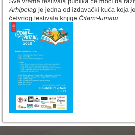
Sve vreme festivala publika će moći da raz
Arhipelag
je jedna od izdavački kuća koja j
četvrtog festivala knjige
ČitamЧиташ