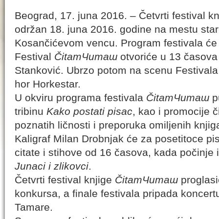
Beograd, 17. juna 2016. – Četvrti festival k
održan 18. juna 2016. godine na mestu star
Kosančićevom vencu. Program festivala će t
Festival
ČitamЧиташ
otvoriće u 13 časova
Stanković. Ubrzo potom na scenu Festival
hor Horkestar.
U okviru programa festivala
ČitamЧиташ
pu
tribinu
Kako postati pisac
, kao i promocije č
poznatih ličnosti i preporuka omiljenih knjig
Kaligraf Milan Drobnjak će za posetitoce pis
citate i stihove od 16 časova, kada počinje 
Junaci i zlikovci
.
Četvrti festival knjige
ČitamЧиташ
proglasi
konkursa, a finale festivala pripada koncer
Tamare.