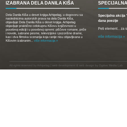
IZABRANA DELA DANILA KIŠA
SPECIJALNA
Dela Danila Kiša u deset knjiga Arhipelag, u dogovoru sa
Specijalna akcij
naslednicima autorskih prava na dela Danila Kiša,
dana poezije
objavljuje Dela Danila Kiša u deset knjiga. Arhipelag
objavljuje praktično celokupnu Kišovu književnost u
Peti element... za
posebnoj ediciji i u posebnoj opremi: piščeve romane, priče
i novele, sabrane pesme, televizijske i pozorišne drame,
više informacija »
kao i dva filmska scenarija koja ranije nisu objavljivana u
Kišovim izabranim...
više informacija »
All rights reserved by
Arhipelag
|
web development
&
web design
by Ogitive Media Lab