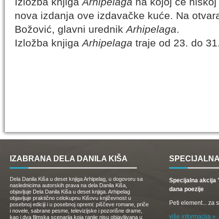
Izložba knjiga
Arhipelaga
na kojoj će niškoj 
nova izdanja ove izdavačke kuće. Na otvara
Božović, glavni urednik
Arhipelaga
.
Izložba knjiga
Arhipelaga
traje od 23. do 31
IZABRANA DELA DANILA KIŠA
SPECIJALNA
Dela Danila Kiša u deset knjiga Arhipelag, u dogovoru sa
Specijalna akcij
naslednicima autorskih prava na dela Danila Kiša,
dana poezije
objavljuje Dela Danila Kiša u deset knjiga. Arhipelag
objavljuje praktično celokupnu Kišovu književnost u
Peti element... za
posebnoj ediciji i u posebnoj opremi: piščeve romane, priče
i novele, sabrane pesme, televizijske i pozorišne drame,
više informacija »
kao i dva filmska scenarija koja ranije nisu objavljivana u