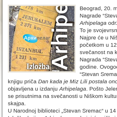
Beograd, 20. m
Nagrade “Steva
Arhipelaga
odr
To je svojevrs
Najpre će u Ni
početkom u 12 
svečanost na k
Nagrada “Stev
godine. Ovogod
“Stevan Sremac
knjigu priča
Dan kada je Miz Lili postala ono
objavljena u izdanju
Arhipelaga
. Pošto Jele
se prisutnima na svečanosti u Niškom kultu
skajpa.
U Narodnoj biblioteci „Stevan Sremac“ u 14