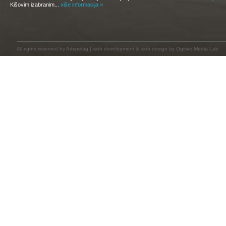
Kišovim izabranim...
više informacija »
All rights reserved by
Arhipelag
|
web development
&
web design
by Ogitive Media Lab