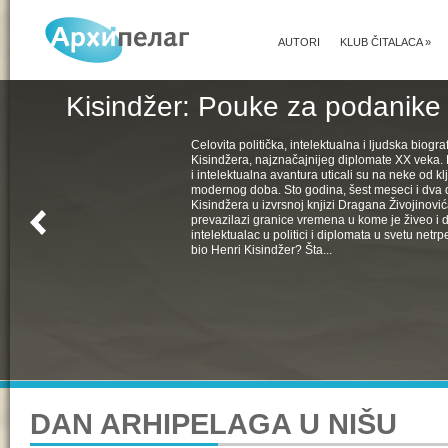
AUTORI
KLUB ČITALACA
»
Kisindžer: Pouke za podanike 
Celovita politička, intelektualna i ljudska biogra
Kisindžera, najznačajnijeg diplomate XX veka. 
i intelektualna avantura uticali su na neke od k
modernog doba. Sto godina, šest meseci i dva 
Kisindžera u izvrsnoj knjizi Dragana Živojinovića
prevazilazi granice vremena u kome je živeo i 
intelektualac u politici i diplomata u svetu netrpe
bio Henri Kisindžer? Šta...
DAN ARHIPELAGA U NIŠU