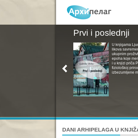
Prvi i poslednji
U knjigama Ljud
likova savremen
ukupnim proživl
epoha koje menj
i u knjizi priča
fiziološkoj pri
izbezumljene muv
DANI ARHIPELAGA U KNJIŽ