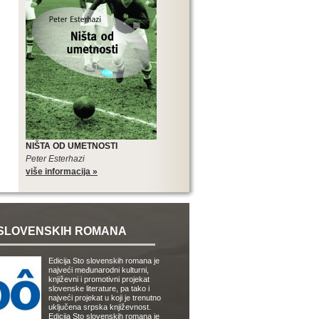
NIŠTA OD UMETNOSTI
Peter Esterhazi
više informacija »
SLOVENSKIH ROMANA
Edicija Sto slovenskih romana je
najveći međunarodni kulturni,
književni i promotivni projekat
slovenske literature, pa tako i
najveći projekat u koji je trenutno
uključena srpska književnost.
Edicija Sto slovenskih romana je