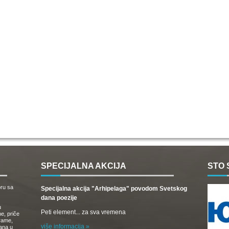
SPECIJALNA AKCIJA
STO 
oru sa
Specijalna akcija "Arhipelaga" povodom Svetskog
dana poezije
u
Peti element... za sva vremena
e, priče
drame,
više informacija »
vana u