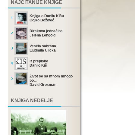
NAJČITANIJE KNJIGE
Knjiga o Danilu Kišu
1
Gojko Božović
Dirakova jednačina
2
Jelena Lengold
Vesela sahrana
3
Ljudmila Ulicka
Iz prepiske
4
Danilo Kiš
Život se sa mnom mnogo
5
po...
David Grosman
KNJIGA NEDELJE