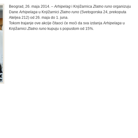
Beograd, 26. maja 2014. –
Arhipelag
i Knjižarnica
Zlatno runo
organizuju
Dane
Arhipelaga
u Knjižarnici
Zlatno runo
(Svetogorska 24, prekoputa
Ateljea 212) od 26. maja do 1. juna.
Tokom trajanje ove akcije čitaoci će moći da sva izdanja
Arhipelaga
u
Knjižarnici
Zlatno runo
kupuju s popustom od 15%.