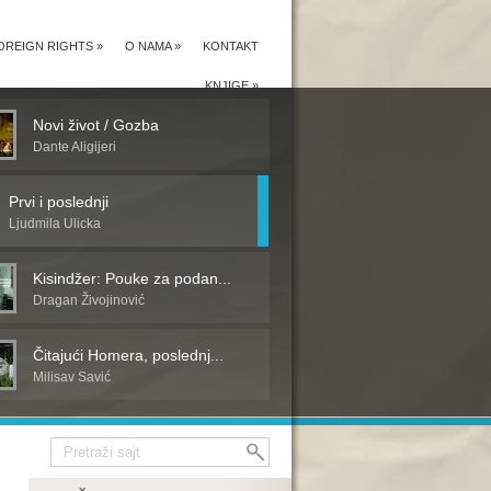
OREIGN RIGHTS
»
O NAMA
»
KONTAKT
KNJIGE
»
Novi život / Gozba
Dante Aligijeri
Prvi i poslednji
Ljudmila Ulicka
Kisindžer: Pouke za podan...
Dragan Živojinović
Čitajući Homera, poslednj...
Milisav Savić