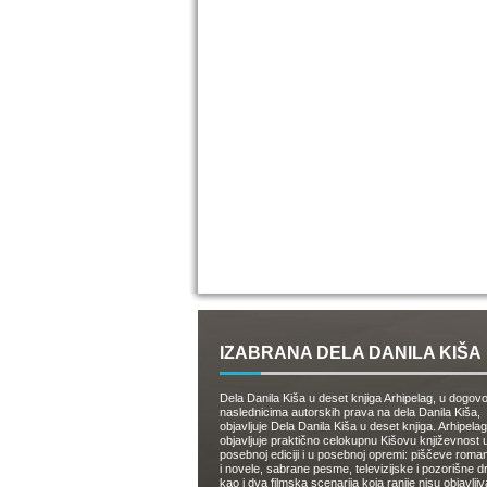
IZABRANA DELA DANILA KIŠA
Dela Danila Kiša u deset knjiga Arhipelag, u dogov
naslednicima autorskih prava na dela Danila Kiša,
objavljuje Dela Danila Kiša u deset knjiga. Arhipelag
objavljuje praktično celokupnu Kišovu književnost 
posebnoj ediciji i u posebnoj opremi: piščeve roman
i novele, sabrane pesme, televizijske i pozorišne 
kao i dva filmska scenarija koja ranije nisu objavlji