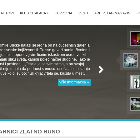
AUTORI
KLUB ČITALACA
»
KUPOVINA
VESTI
ARHIPELAG MAGAZIN
F
mile Ulicke nalazi se jedna od najčudesnijih galerija
e svetske književnosti. Tu sve govori punim životom i
jenim i neponovljivim ličnim iskustvom usred velikih
aju sliku sveta, kamoli pojedinačne sudbine. Tako je
 Prvi i poslednji. „Ostala je sasvim sama, a po svojoj
rodi nije umela da podnosi samoću, osećala se u stanju
e kojoj su otkinuli krila: vrtela se, kružila u mestu,...
više informacija »
ARNICI ZLATNO RUNO