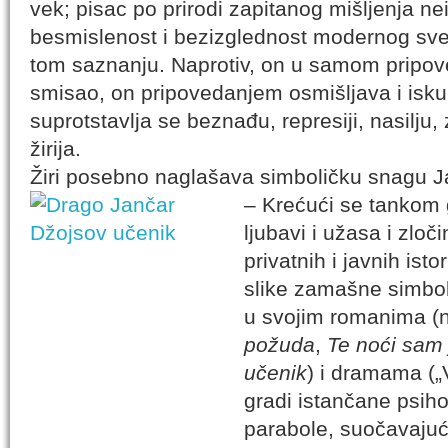
vek; pisac po prirodi zapitanog mišljenja n
besmislenost i bezizglednost modernog svet
tom saznanju. Naprotiv, on u samom pripov
smisao, on pripovedanjem osmišljava i iskupl
suprotstavlja se beznađu, represiji, nasilju
žirija.
Žiri posebno naglašava simboličku snagu J
– Krećući se tankom 
ljubavi i užasa i zloč
privatnih i javnih isto
slike zamašne simbo
u svojim romanima (
požuda
,
Te noći sam 
učenik
) i dramama („V
gradi istančane psiho
parabole, suočavajući