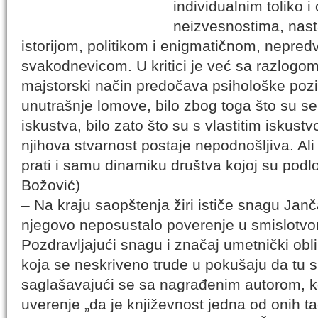
individualnim toliko 
neizvesnostima, nast
istorijom, politikom i enigmatičnom, nepred
svakodnevicom. U kritici je već sa razlogo
majstorski način predočava psihološke pozic
unutrašnje lomove, bilo zbog toga što su s
iskustva, bilo zato što su s vlastitim iskust
njihova stvarnost postaje nepodnošljiva. A
prati i samu dinamiku društva kojoj su podlo
Božović)
– Na kraju saopštenja žiri ističe snagu Jan
njegovo neposustalo poverenje u smislotvor
Pozdravljajući snagu i značaj umetnički ob
koja se neskriveno trude u pokušaju da tu s
saglašavajući se sa nagrađenim autorom, k
uverenje „da je književnost jedna od onih