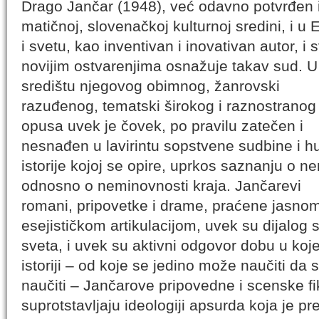
Drago Jančar (1948), već odavno potvrđen 
matičnoj, slovenačkoj kulturnoj sredini, i u 
i svetu, kao inventivan i inovativan autor, i 
novijim ostvarenjima osnažuje takav sud. U
središtu njegovog obimnog, žanrovski
razuđenog, tematski širokog i raznostranog
opusa uvek je čovek, po pravilu zatečen i
nesnađen u lavirintu sopstvene sudbine i h
istorije kojoj se opire, uprkos saznanju o n
odnosno o neminovnosti kraja. Jančarevi
romani, pripovetke i drame, praćene jasn
esejističkom artikulacijom, uvek su dijalog
sveta, i uvek su aktivni odgovor dobu u ko
istoriji – od koje se jedino može naučiti da 
naučiti – Jančarove pripovedne i scenske fi
suprotstavljaju ideologiji apsurda koja je pr