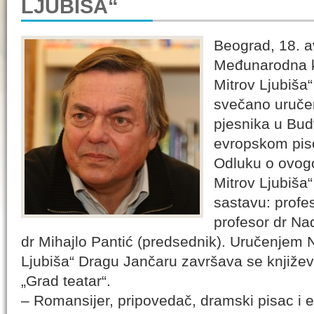
LJUBIŠA“
Beograd, 18. a
Međunarodna k
Mitrov Ljubiša
svečano uruče
pjesnika u Bud
evropskom pis
Odluku o ovogo
Mitrov Ljubiša“
sastavu: profes
profesor dr Na
dr Mihajlo Pantić (predsednik). Uručenjem 
Ljubiša“ Dragu Jančaru završava se književ
„Grad teatar“.
– Romansijer, pripovedač, dramski pisac i e