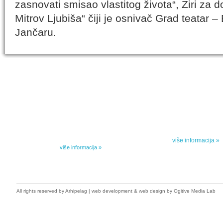
zasnovati smisao vlastitog života“, Žiri za
Mitrov Ljubiša“ čiji je osnivač Grad teatar 
Jančaru.
IZABRANA DELA DANILA KIŠA
SPECIJALNA
Dela Danila Kiša u deset knjiga Arhipelag, u dogovoru sa
Specijalna akcij
naslednicima autorskih prava na dela Danila Kiša,
dana poezije
objavljuje Dela Danila Kiša u deset knjiga. Arhipelag
objavljuje praktično celokupnu Kišovu književnost u
Peti element... za
posebnoj ediciji i u posebnoj opremi: piščeve romane, priče
i novele, sabrane pesme, televizijske i pozorišne drame,
više informacija »
kao i dva filmska scenarija koja ranije nisu objavljivana u
Kišovim izabranim...
više informacija »
All rights reserved by
Arhipelag
|
web development
&
web design
by Ogitive Media Lab