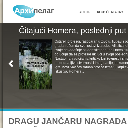
AUTORI
KLUB ČITALACA
»
Čitajući Homera, poslednji put
Ostareli profesor, razočaran u životu, ljubavi i pol
grada, rešen da svet ostavi iza sebe. Ali sticaj 
svoje nekadašnje studentske pobune i nova st
odlučuju da se profesor uključi u svoju poslednju
Nastao na tradicijama kritičke književnosti i s
prepoznatljive stvarnosti i imaginacije, dokumen
igre, novi Savićev roman protiče između književ
iskustva, Homera...
DRAGU JANČARU NAGRADA 