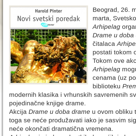
Beograd, 26. 
marta, Svetsko
Arhipelag
organ
Drame u doba
čitalaca
Arhipe
postati tokom o
Tokom ove akci
Arhipelag
mogu
cenama (uz po
biblioteku
Prem
modernih klasika i vrhunskih savremenih sve
pojedinačne knjige drame.
Akcija
Drame u doba drame
u ovom obliku tr
toga se neće produžavati iako je sasvim si
neće okončati dramatična vremena.