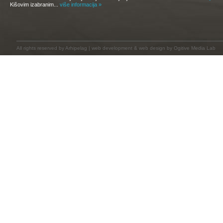
Kišovim izabranim...
više informacija »
All rights reserved by
Arhipelag
|
web development
&
web design
by Ogitive Media Lab