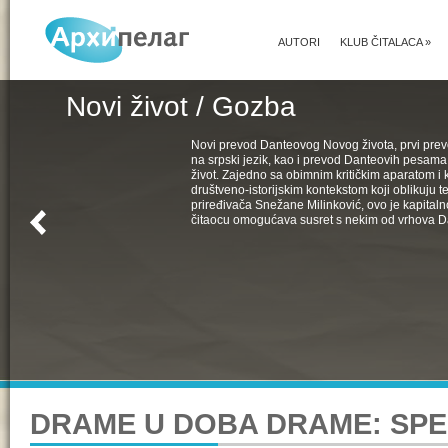
AUTORI
KLUB ČITALACA
»
Novi život / Gozba
Novi prevod Danteovog Novog života, prvi pr
na srpski jezik, kao i prevod Danteovih pesama
život. Zajedno sa obimnim kritičkim aparatom i k
društveno-istorijskim kontekstom koji oblikuju t
priređivača Snežane Milinković, ovo je kapital
čitaocu omogućava susret s nekim od vrhova D
DRAME U DOBA DRAME: SPE