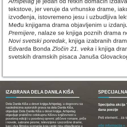
Arhipelag
je jedan od retkih domaćih izdava
tekstove, jer veruje da vrhunske drame, ia
izvođenja, istovremeno jesu i uzbudljiva lekt
Među knjigama drama objavljenim u izdanj
Premijere
, nalaze se knjiga poznih drama 
Novi svetski poredak
, knjiga izabranih dra
Edvarda Bonda
Zločin 21. veka
i knjiga dra
svetskih dramskih pisaca Januša Glovack
IZABRANA DELA DANILA KIŠA
SPECIJALNA
Dela Danila Kiša u deset knjiga Arhipelag, u dogovoru sa
Specijalna akcij
naslednicima autorskih prava na dela Danila Kiša,
dana poezije
objavljuje Dela Danila Kiša u deset knjiga. Arhipelag
objavljuje praktično celokupnu Kišovu književnost u
Peti element... za
posebnoj ediciji i u posebnoj opremi: piščeve romane, priče
i novele, sabrane pesme, televizijske i pozorišne drame,
više informacija »
kao i dva filmska scenarija koja ranije nisu objavljivana u