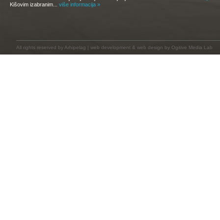
Kišovim izabranim...
više informacija »
All rights reserved by
Arhipelag
|
web development
&
web design
by Ogitive Media Lab