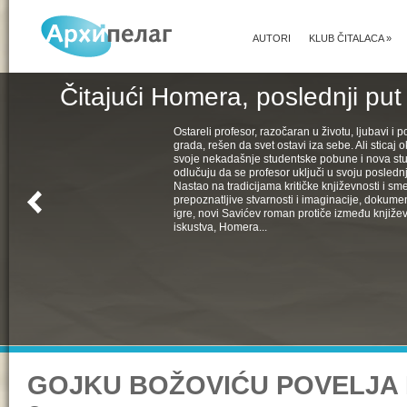
AUTORI
KLUB ČITALACA
»
Čitajući Homera, poslednji put
Ostareli profesor, razočaran u životu, ljubavi i pol
grada, rešen da svet ostavi iza sebe. Ali sticaj 
svoje nekadašnje studentske pobune i nova st
odlučuju da se profesor uključi u svoju poslednju
Nastao na tradicijama kritičke književnosti i s
prepoznatljive stvarnosti i imaginacije, dokumen
igre, novi Savićev roman protiče između književ
iskustva, Homera...
GOJKU BOŽOVIĆU POVELJA