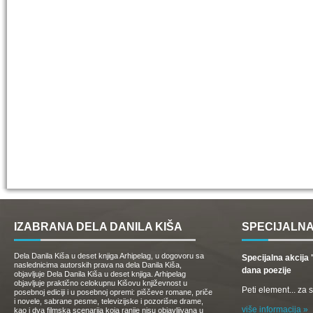
IZABRANA DELA DANILA KIŠA
SPECIJALNA
Dela Danila Kiša u deset knjiga Arhipelag, u dogovoru sa
Specijalna akcij
naslednicima autorskih prava na dela Danila Kiša,
dana poezije
objavljuje Dela Danila Kiša u deset knjiga. Arhipelag
objavljuje praktično celokupnu Kišovu književnost u
Peti element... za
posebnoj ediciji i u posebnoj opremi: piščeve romane, priče
i novele, sabrane pesme, televizijske i pozorišne drame,
više informacija »
kao i dva filmska scenarija koja ranije nisu objavljivana u