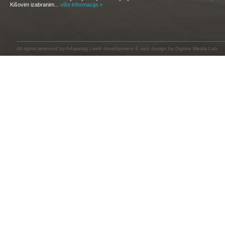
Kišovim izabranim...
više informacija »
All rights reserved by
Arhipelag
|
web development
&
web design
by Ogitive Media Lab