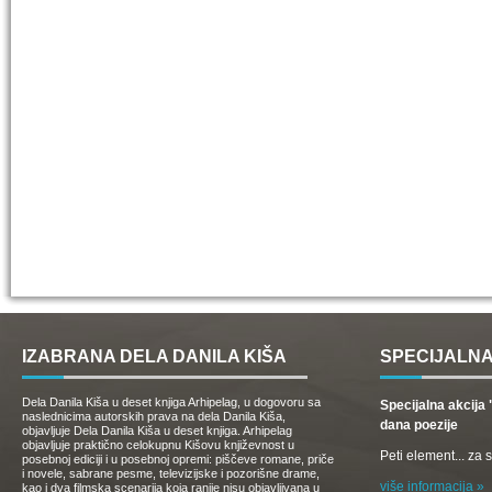
IZABRANA DELA DANILA KIŠA
SPECIJALNA
Dela Danila Kiša u deset knjiga Arhipelag, u dogovoru sa
Specijalna akcij
naslednicima autorskih prava na dela Danila Kiša,
dana poezije
objavljuje Dela Danila Kiša u deset knjiga. Arhipelag
objavljuje praktično celokupnu Kišovu književnost u
Peti element... za
posebnoj ediciji i u posebnoj opremi: piščeve romane, priče
i novele, sabrane pesme, televizijske i pozorišne drame,
više informacija »
kao i dva filmska scenarija koja ranije nisu objavljivana u