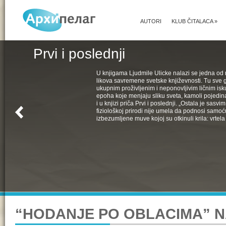
AUTORI
KLUB ČITALACA
»
Prvi i poslednji
U knjigama Ljudmile Ulicke nalazi se jedna od 
likova savremene svetske književnosti. Tu sve 
ukupnim proživljenim i neponovljivim ličnim isk
epoha koje menjaju sliku sveta, kamoli pojedin
i u knjizi priča Prvi i poslednji. „Ostala je sasv
fiziološkoj prirodi nije umela da podnosi samoć
izbezumljene muve kojoj su otkinuli krila: vrtela 
“HODANJE PO OBLACIMA” 