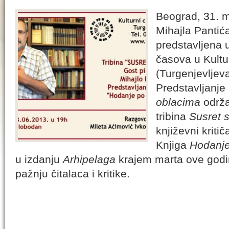
Beograd, 31. m
Mihajla Pantić
predstavljena 
časova u Kult
(Turgenjevljev
Predstavljanje
oblacima
održa
tribina
Susret 
književni kriti
Knjiga
Hodanje
u izdanju
Arhipelaga
krajem marta ove godin
pažnju čitalaca i kritike.