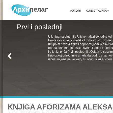
AUTORI
KLUB ČITALACA
»
Prvi i poslednji
U knjigama Ljudmile Ulicke nalazi se jedna od 
likova savremene svetske književnosti. Tu sve 
ukupnim proživljenim i neponovljivim ličnim isk
epoha koje menjaju sliku sveta, kamoli pojedin
i u knjizi priča Prvi i poslednji. „Ostala je sasv
fiziološkoj prirodi nije umela da podnosi samoć
izbezumljene muve kojoj su otkinuli krila: vrtela 
KNJIGA AFORIZAMA ALEKSA