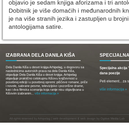
objavio je sedam knjiga aforizama i tri anto
Dobitnik je više domaćih i međunarodnih k
je na više stranih jezika i zastupljen u bro
antologijama satire.
IZABRANA DELA DANILA KIŠA
SPECIJALNA
Dela Danila Kiša u deset knjiga Arhipelag, u dogovoru sa
Specijalna akcij
naslednicima autorskih prava na dela Danila Kiša,
dana poezije
objavljuje Dela Danila Kiša u deset knjiga. Arhipelag
objavljuje praktično celokupnu Kišovu književnost u
Peti element... za
posebnoj ediciji i u posebnoj opremi: piščeve romane, priče
i novele, sabrane pesme, televizijske i pozorišne drame,
više informacija »
kao i dva filmska scenarija koja ranije nisu objavljivana u
Kišovim izabranim...
više informacija »
All rights reserved by
Arhipelag
|
web development
&
web design
by Ogitive Media Lab