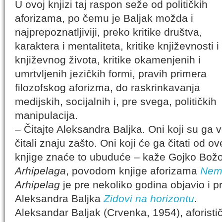
U ovoj knjizi taj raspon seže od političkih
aforizama, po čemu je Baljak možda i
najprepoznatljiviji, preko kritike društva,
karaktera i mentaliteta, kritike književnosti i
književnog života, kritike okamenjenih i
umrtvljenih jezičkih formi, pravih primera
filozofskog aforizma, do raskrinkavanja
medijskih, socijalnih i, pre svega, političkih
manipulacija.
– Čitajte Aleksandra Baljka. Oni koji su ga 
čitali znaju zašto. Oni koji će ga čitati od ov
knjige znaće to ubuduće – kaže Gojko Božov
Arhipelaga
, povodom knjige aforizama
Nem
Arhipelag
je pre nekoliko godina objavio i 
Aleksandra Baljka
Zidovi na horizontu
.
Aleksandar Baljak (Crvenka, 1954), aforistič