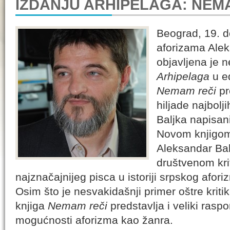
IZDANJU ARHIPELAGA: NEM
Beograd, 19. 
aforizama Ale
objavljena je 
Arhipelaga
u ed
Nemam reči
pr
hiljade najbol
Baljka napisani
Novom knjigo
Aleksandar Ba
društvenom kri
najznačajnijeg pisca u istoriji srpskog afori
Osim što je nesvakidašnji primer oštre kritike
knjiga
Nemam reči
predstavlja i veliki raspo
mogućnosti aforizma kao žanra.