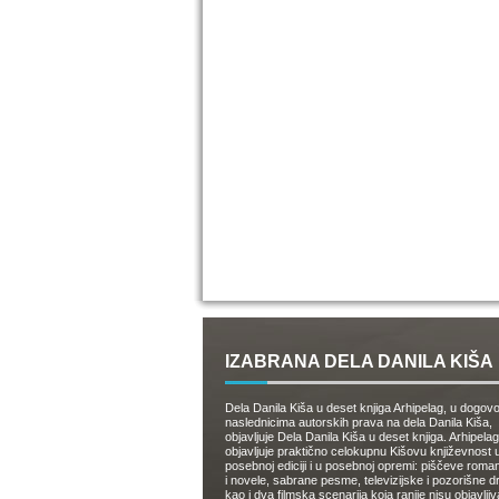
IZABRANA DELA DANILA KIŠA
Dela Danila Kiša u deset knjiga Arhipelag, u dogov
naslednicima autorskih prava na dela Danila Kiša,
objavljuje Dela Danila Kiša u deset knjiga. Arhipelag
objavljuje praktično celokupnu Kišovu književnost 
posebnoj ediciji i u posebnoj opremi: piščeve roman
i novele, sabrane pesme, televizijske i pozorišne 
kao i dva filmska scenarija koja ranije nisu objavlji