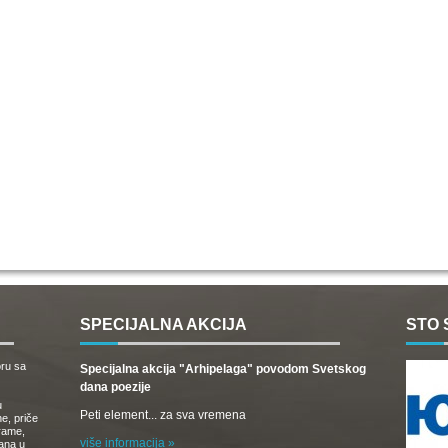
SPECIJALNA AKCIJA
STO 
oru sa
Specijalna akcija "Arhipelaga" povodom Svetskog
dana poezije
u
Peti element... za sva vremena
e, priče
drame,
više informacija »
vana u