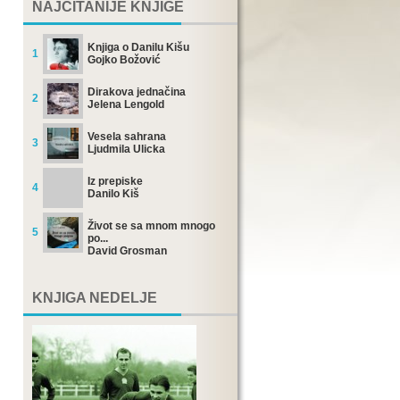
NAJČITANIJE KNJIGE
Knjiga o Danilu Kišu
1
Gojko Božović
Dirakova jednačina
2
Jelena Lengold
Vesela sahrana
3
Ljudmila Ulicka
Iz prepiske
4
Danilo Kiš
Život se sa mnom mnogo
5
po...
David Grosman
KNJIGA NEDELJE