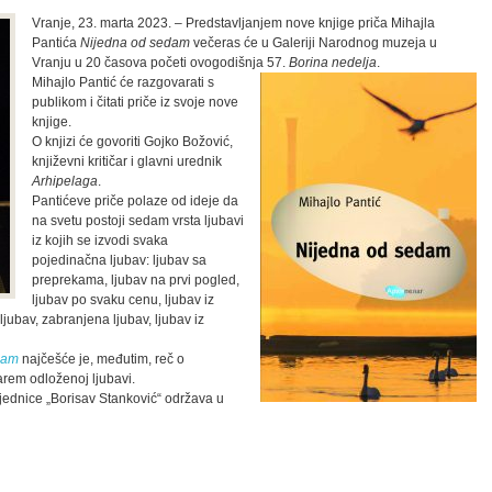
Vranje, 23. marta 2023. – Predstavljanjem nove knjige priča Mihajla
Pantića
Nijedna od sedam
večeras će u Galeriji Narodnog muzeja u
Vranju u 20 časova početi ovogodišnja 57.
Borina nedelja
.
Mihajlo Pantić će razgovarati s
publikom i čitati priče iz svoje nove
knjige.
O knjizi će govoriti Gojko Božović,
književni kritičar i glavni urednik
Arhipelaga
.
Pantićeve priče polaze od ideje da
na svetu postoji sedam vrsta ljubavi
iz kojih se izvodi svaka
pojedinačna ljubav: ljubav sa
preprekama, ljubav na prvi pogled,
ljubav po svaku cenu, ljubav iz
a ljubav, zabranjena ljubav, ljubav iz
dam
najčešće je, međutim, reč o
rem odloženoj ljubavi.
jednice „Borisav Stanković“ održava u