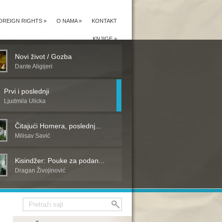
OREIGN RIGHTS
»
O NAMA
»
KONTAKT
KNJIGE
»
Novi život / Gozba
Dante Aligijeri
Prvi i poslednji
Ljudmila Ulicka
Čitajući Homera, poslednj...
Milisav Savić
Kisindžer: Pouke za podan...
Dragan Živojinović