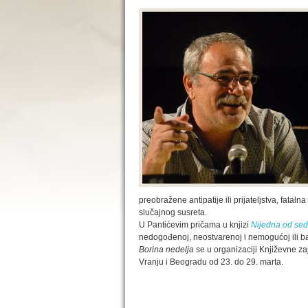
preobražene antipatije ili prijateljstva, fataln
slučajnog susreta.
U Pantićevim pričama u knjizi
Nijedna od se
nedogođenoj, neostvarenoj i nemogućoj ili ba
Borina nedelja
se u organizaciji Književne za
Vranju i Beogradu od 23. do 29. marta.