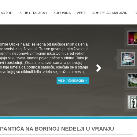
AUTORI
KLUB ČITALACA
»
KUPOVINA
VESTI
ARHIPELAG MAGAZIN
F
mile Ulicke nalazi se jedna od najčudesnijih galerija
e svetske književnosti. Tu sve govori punim životom i
jenim i neponovljivim ličnim iskustvom usred velikih
aju sliku sveta, kamoli pojedinačne sudbine. Tako je
 Prvi i poslednji. „Ostala je sasvim sama, a po svojoj
rodi nije umela da podnosi samoću, osećala se u stanju
e kojoj su otkinuli krila: vrtela se, kružila u mestu,...
više informacija »
PANTIĆA NA BORINOJ NEDELJI U VRANJU