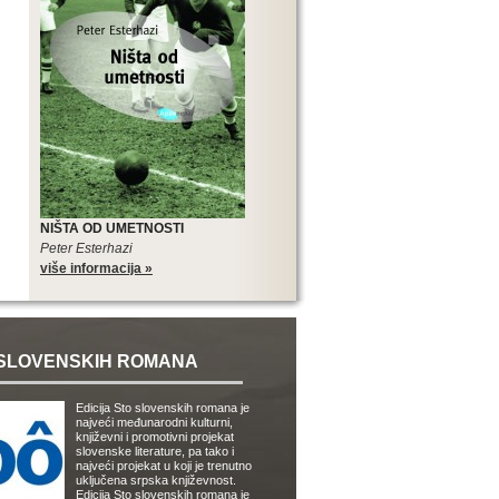
NIŠTA OD UMETNOSTI
Peter Esterhazi
više informacija »
SLOVENSKIH ROMANA
Edicija Sto slovenskih romana je
najveći međunarodni kulturni,
književni i promotivni projekat
slovenske literature, pa tako i
najveći projekat u koji je trenutno
uključena srpska književnost.
Edicija Sto slovenskih romana je