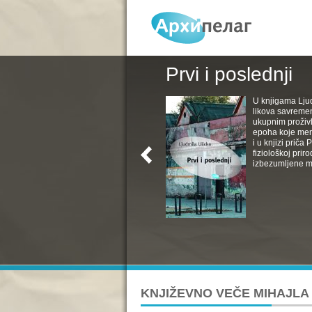
Prvi i poslednji
U knjigama Ljud
likova savremen
ukupnim proživl
epoha koje menj
i u knjizi priča
fiziološkoj pri
izbezumljene muv
KNJIŽEVNO VEČE MIHAJLA 