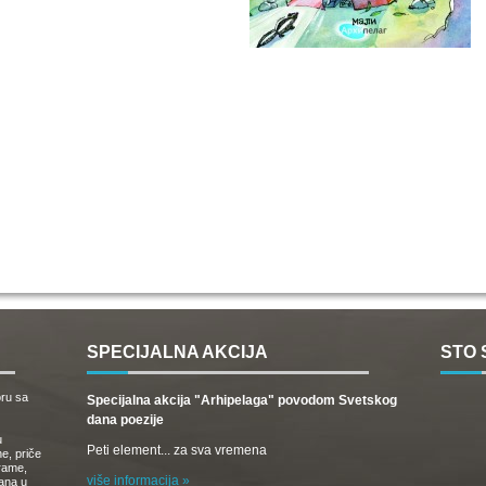
SPECIJALNA AKCIJA
STO 
oru sa
Specijalna akcija "Arhipelaga" povodom Svetskog
dana poezije
u
Peti element... za sva vremena
e, priče
drame,
više informacija »
vana u