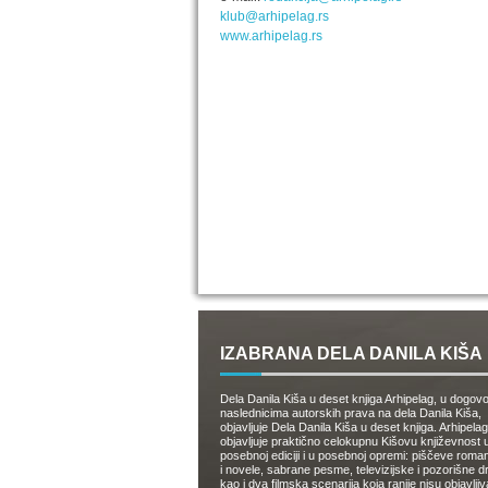
klub@arhipelag.rs
www.arhipelag.rs
IZABRANA DELA DANILA KIŠA
Dela Danila Kiša u deset knjiga Arhipelag, u dogov
naslednicima autorskih prava na dela Danila Kiša,
objavljuje Dela Danila Kiša u deset knjiga. Arhipelag
objavljuje praktično celokupnu Kišovu književnost 
posebnoj ediciji i u posebnoj opremi: piščeve roman
i novele, sabrane pesme, televizijske i pozorišne 
kao i dva filmska scenarija koja ranije nisu objavlji