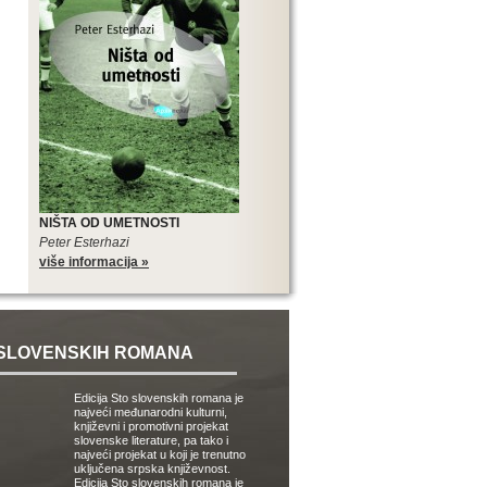
NIŠTA OD UMETNOSTI
Peter Esterhazi
više informacija »
SLOVENSKIH ROMANA
Edicija Sto slovenskih romana je
najveći međunarodni kulturni,
književni i promotivni projekat
slovenske literature, pa tako i
najveći projekat u koji je trenutno
uključena srpska književnost.
Edicija Sto slovenskih romana je