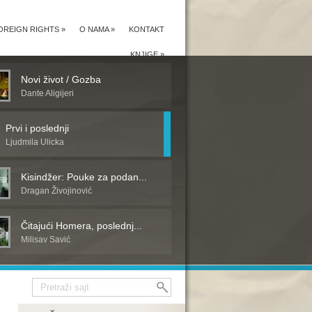
OREIGN RIGHTS
»
O NAMA
»
KONTAKT
KNJIGE
»
Novi život / Gozba
Dante Aligijeri
Prvi i poslednji
Ljudmila Ulicka
Kisindžer: Pouke za podan...
Dragan Živojinović
Čitajući Homera, poslednj...
Milisav Savić