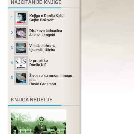
NAJČITANIJE KNJIGE
Knjiga o Danilu Kišu
1
Gojko Božović
Dirakova jednačina
2
Jelena Lengold
Vesela sahrana
3
Ljudmila Ulicka
Iz prepiske
4
Danilo Kiš
Život se sa mnom mnogo
5
po...
David Grosman
KNJIGA NEDELJE