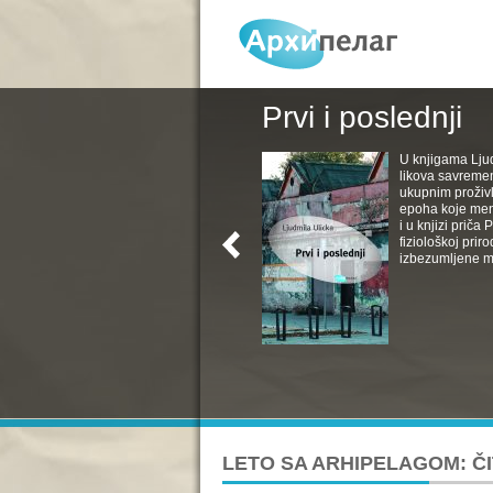
Prvi i poslednji
U knjigama Ljud
likova savremen
ukupnim proživl
epoha koje menj
i u knjizi priča
fiziološkoj pri
izbezumljene muv
LETO SA ARHIPELAGOM: ČI