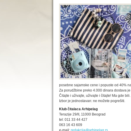
posebne sajamske cene i popuste od 40% na 
Za porudžbine preko 4.000 dinara dostava je be
Čitajte i uživajte, uživajte i čitajte! Ma gde bili.
Izbor je jednostavan: ne možete pogrešiti.
Klub čitalaca Arhipelag
Terazije 29/II, 11000 Beograd
tel: 011 33 44 427
063 16 43 609
e-mail:
redakcija@arhipelag.rs