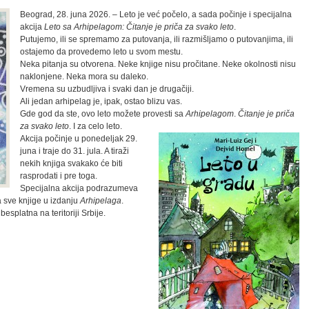
Beograd, 28. juna 2026. – Leto je već počelo, a sada počinje i specijalna
akcija
Leto sa Arhipelagom: Čitanje je priča za svako leto
.
Putujemo, ili se spremamo za putovanja, ili razmišljamo o putovanjima, ili
ostajemo da provedemo leto u svom mestu.
Neka pitanja su otvorena. Neke knjige nisu pročitane. Neke okolnosti nisu
naklonjene. Neka mora su daleko.
Vremena su uzbudljiva i svaki dan je drugačiji.
Ali jedan arhipelag je, ipak, ostao blizu vas.
Gde god da ste, ovo leto možete provesti sa
Arhipelagom
.
Čitanje je priča
za svako leto
. I za celo leto.
Akcija počinje u ponedeljak 29.
juna i traje do 31. jula. A tiraži
nekih knjiga svakako će biti
rasprodati i pre toga.
Specijalna akcija podrazumeva
sve knjige u izdanju
Arhipelaga
.
splatna na teritoriji Srbije.