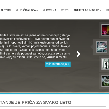
AUTORI
KLUB ČITALACA
»
KUPOVINA
VESTI
ARHIPELAG MAGAZIN
F
mile Ulicke nalazi se jedna od najčudesnijih galerija
e svetske književnosti. Tu sve govori punim životom i
jenim i neponovljivim ličnim iskustvom usred velikih
aju sliku sveta, kamoli pojedinačne sudbine. Tako je
 Prvi i poslednji. „Ostala je sasvim sama, a po svojoj
rodi nije umela da podnosi samoću, osećala se u stanju
e kojoj su otkinuli krila: vrtela se, kružila u mestu,...
više informacija »
TANJE JE PRIČA ZA SVAKO LETO