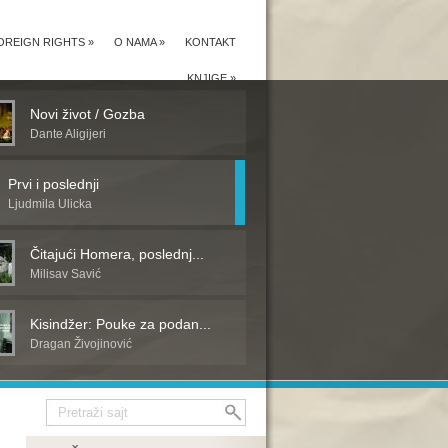
OREIGN RIGHTS
»
O NAMA
»
KONTAKT
KNJIGE
»
Novi život / Gozba
Dante Aligijeri
Prvi i poslednji
Ljudmila Ulicka
Čitajući Homera, poslednj...
Milisav Savić
Kisindžer: Pouke za podan...
Dragan Živojinović