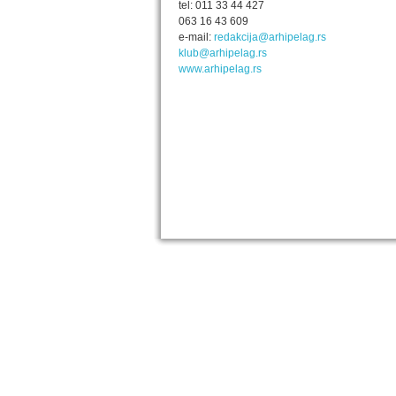
tel: 011 33 44 427
063 16 43 609
e-mail:
redakcija@arhipelag.rs
klub@arhipelag.rs
www.arhipelag.rs
IZABRANA DELA DANILA KIŠA
Dela Danila Kiša u deset knjiga Arhipelag, u dogov
naslednicima autorskih prava na dela Danila Kiša,
objavljuje Dela Danila Kiša u deset knjiga. Arhipelag
objavljuje praktično celokupnu Kišovu književnost 
posebnoj ediciji i u posebnoj opremi: piščeve roman
i novele, sabrane pesme, televizijske i pozorišne 
kao i dva filmska scenarija koja ranije nisu objavlji