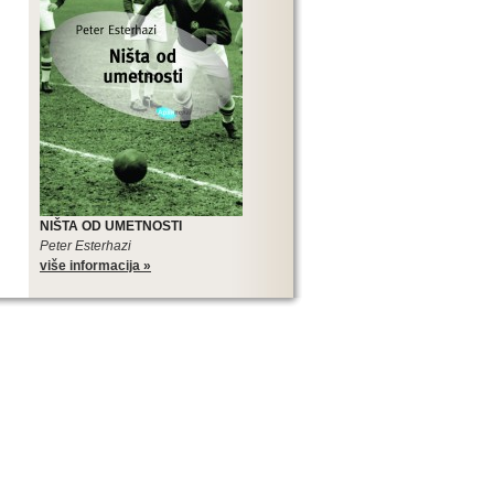
NIŠTA OD UMETNOSTI
Peter Esterhazi
više informacija »
SLOVENSKIH ROMANA
Edicija Sto slovenskih romana je
najveći međunarodni kulturni,
književni i promotivni projekat
slovenske literature, pa tako i
najveći projekat u koji je trenutno
uključena srpska književnost.
Edicija Sto slovenskih romana je