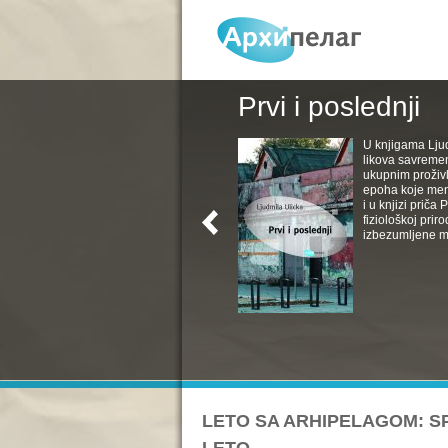
Prvi i poslednji
U knjigama Ljud
likova savremen
ukupnim proživl
epoha koje menj
i u knjizi priča
fiziološkoj pri
izbezumljene muv
LETO SA ARHIPELAGOM: SP