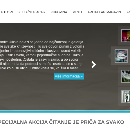
AUTORI
KLUB ČITALACA
»
KUPOVINA
VESTI
ARHIPELAG MAGAZIN
F
mile Ulicke nalazi se jedna od najčudesnijih galerija
e svetske književnosti. Tu sve govori punim životom i
jenim i neponovljivim ličnim iskustvom usred velikih
aju sliku sveta, kamoli pojedinačne sudbine. Tako je
 Prvi i poslednji. „Ostala je sasvim sama, a po svojoj
rodi nije umela da podnosi samoću, osećala se u stanju
e kojoj su otkinuli krila: vrtela se, kružila u mestu,...
više informacija »
ECIJALNA AKCIJA ČITANJE JE PRIČA ZA SVAKO