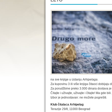
LETO
na sve knjige u izdanju
Arhipelaga
.
Za kupovinu 3 ili više knjiga čitaoci dobijaju 
Za porudžbine preko 3.000 dinara dostava je be
Čitajte i uživajte, uživajte i čitajte! Ma gde bili.
Izbor je jednostavan: ne možete pogrešiti.
Klub čitalaca Arhipelag
Terazije 29/II, 11000 Beograd