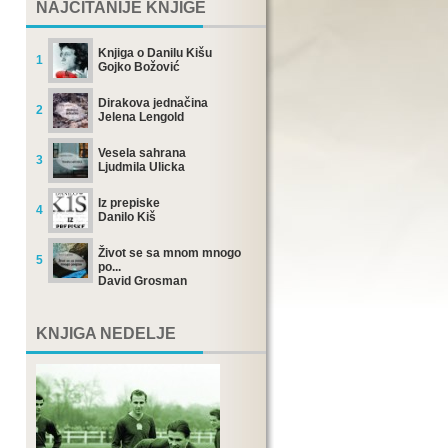
NAJČITANIJE KNJIGE
Knjiga o Danilu Kišu
1
Gojko Božović
Dirakova jednačina
2
Jelena Lengold
Vesela sahrana
3
Ljudmila Ulicka
Iz prepiske
4
Danilo Kiš
Život se sa mnom mnogo
5
po...
David Grosman
KNJIGA NEDELJE