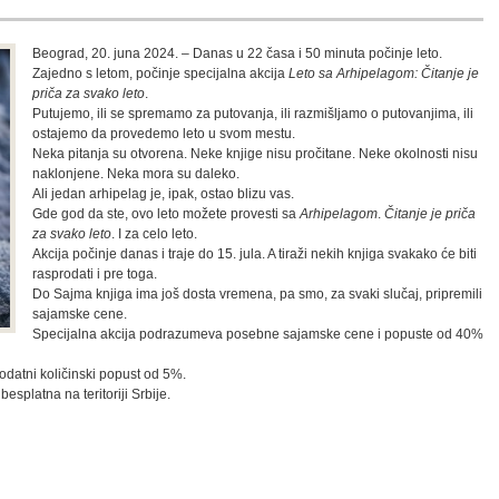
Beograd, 20. juna 2024. – Danas u 22 časa i 50 minuta počinje leto.
Zajedno s letom, počinje specijalna akcija
Leto sa Arhipelagom: Čitanje je
priča za svako leto
.
Putujemo, ili se spremamo za putovanja, ili razmišljamo o putovanjima, ili
ostajemo da provedemo leto u svom mestu.
Neka pitanja su otvorena. Neke knjige nisu pročitane. Neke okolnosti nisu
naklonjene. Neka mora su daleko.
Ali jedan arhipelag je, ipak, ostao blizu vas.
Gde god da ste, ovo leto možete provesti sa
Arhipelagom
.
Čitanje je priča
za svako leto
. I za celo leto.
Akcija počinje danas i traje do 15. jula. A tiraži nekih knjiga svakako će biti
rasprodati i pre toga.
Do Sajma knjiga ima još dosta vremena, pa smo, za svaki slučaj, pripremili
sajamske cene.
Specijalna akcija podrazumeva posebne sajamske cene i popuste od 40%
dodatni količinski popust od 5%.
splatna na teritoriji Srbije.