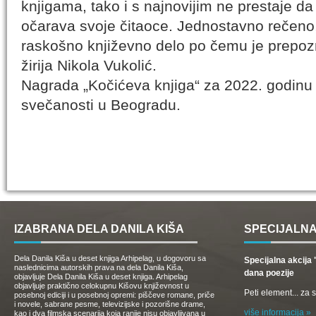
knjigama, tako i s najnovijim ne prestaje da
očarava svoje čitaoce. Jednostavno rečeno, 
raskošno književno delo po čemu je prepozn
žirija Nikola Vukolić.
Nagrada „Kočićeva knjiga“ za 2022. godinu 
svečanosti u Beogradu.
IZABRANA DELA DANILA KIŠA
SPECIJALNA
Dela Danila Kiša u deset knjiga Arhipelag, u dogovoru sa
Specijalna akcij
naslednicima autorskih prava na dela Danila Kiša,
dana poezije
objavljuje Dela Danila Kiša u deset knjiga. Arhipelag
objavljuje praktično celokupnu Kišovu književnost u
Peti element... za
posebnoj ediciji i u posebnoj opremi: piščeve romane, priče
i novele, sabrane pesme, televizijske i pozorišne drame,
više informacija »
kao i dva filmska scenarija koja ranije nisu objavljivana u