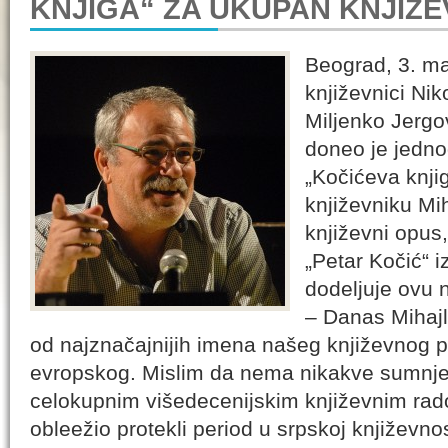
KNJIGA“ ZA UKUPAN KNJIŽE
Beograd, 3. ma
književnici Nik
Miljenko Jergo
doneo je jedn
„Kočićeva knji
književniku Mi
književni opus
„Petar Kočić“ 
dodeljuje ovu 
– Danas Mihajl
od najznačajnijih imena našeg književnog pro
evropskog. Mislim da nema nikakve sumnje
celokupnim višedecenijskim književnim rado
obleežio protekli period u srpskoj književno