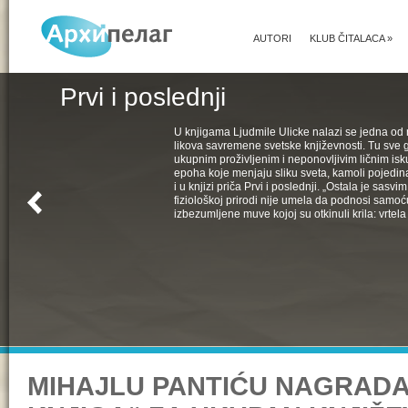
AUTORI
KLUB ČITALACA
»
Prvi i poslednji
U knjigama Ljudmile Ulicke nalazi se jedna od 
likova savremene svetske književnosti. Tu sve 
ukupnim proživljenim i neponovljivim ličnim isk
epoha koje menjaju sliku sveta, kamoli pojedin
i u knjizi priča Prvi i poslednji. „Ostala je sasv
fiziološkoj prirodi nije umela da podnosi samoć
izbezumljene muve kojoj su otkinuli krila: vrtela 
MIHAJLU PANTIĆU NAGRADA