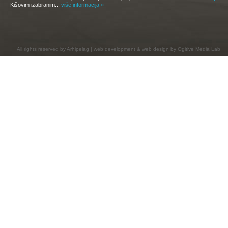
Kišovim izabranim...
više informacija »
All rights reserved by
Arhipelag
|
web development
&
web design
by Ogitive Media Lab