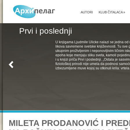
AUTORI
KLUB ČITALACA
»
Prvi i poslednji
U knjigama Ljudmile Ulicke nalazi se jedna od 
likova savremene svetske književnosti. Tu sve 
ukupnim proživljenim i neponovljivim ličnim isk
epoha koje menjaju sliku sveta, kamoli pojedin
i u knjizi priča Prvi i poslednji. „Ostala je sasv
fiziološkoj prirodi nije umela da podnosi samoć
izbezumljene muve kojoj su otkinuli krila: vrtela 
MILETA PRODANOVIĆ I PRED