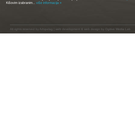
Kišovim izabranim...
više informacija »
All rights reserved by
Arhipelag
|
web development
&
web design
by Ogitive Media Lab