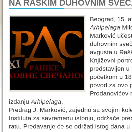
NA RAŠKIM DUHOVNIM SVE
Beograd, 15. a
Arhipelaga
Mile
Marković učes
duhovnim sveč
avgusta u Rašk
Književni port
predstavljen u 
početkom u 18
povod za ovo p
Prodanovićev
izdanju
Arhipelaga
.
Predrag J. Marković, zajedno sa svojim k
Instituta za savremenu istoriju, održaće p
ratu. Predavanje će se održati istog dana u