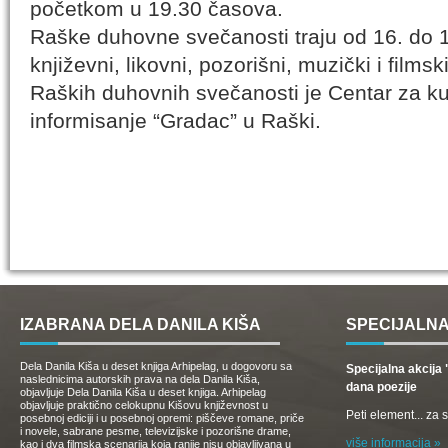
početkom u 19.30 časova.
Raške duhovne svečanosti traju od 16. do 
književni, likovni, pozorišni, muzički i film
Raških duhovnih svečanosti je Centar za ku
informisanje “Gradac” u Raški.
IZABRANA DELA DANILA KIŠA
SPECIJALNA
Dela Danila Kiša u deset knjiga Arhipelag, u dogovoru sa
Specijalna akcij
naslednicima autorskih prava na dela Danila Kiša,
dana poezije
objavljuje Dela Danila Kiša u deset knjiga. Arhipelag
objavljuje praktično celokupnu Kišovu književnost u
Peti element... za
posebnoj ediciji i u posebnoj opremi: piščeve romane, priče
i novele, sabrane pesme, televizijske i pozorišne drame,
više informacija »
kao i dva filmska scenarija koja ranije nisu objavljivana u