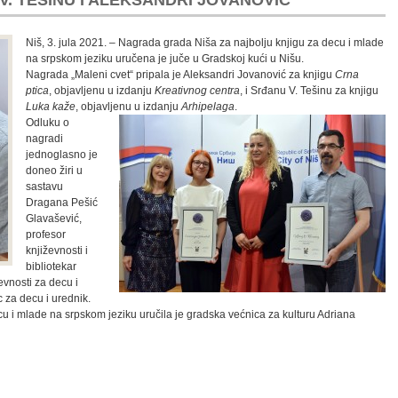
. TEŠINU I ALEKSANDRI JOVANOVIĆ
Niš, 3. jula 2021. – Nagrada grada Niša za najbolju knjigu za decu i mlade
na srpskom jeziku uručena je juče u Gradskoj kući u Nišu.
Nagrada „Maleni cvet“ pripala je Aleksandri Jovanović za knjigu
Crna
ptica
, objavljenu u izdanju
Kreativnog centra
, i Srđanu V. Tešinu za knjigu
Luka kaže
, objavljenu u izdanju
Arhipelaga
.
Odluku o
nagradi
jednoglasno je
doneo žiri u
sastavu
Dragana Pešić
Glavašević,
profesor
književnosti i
bibliotekar
evnosti za decu i
ac za decu i urednik.
u i mlade na srpskom jeziku uručila je gradska većnica za kulturu Adriana