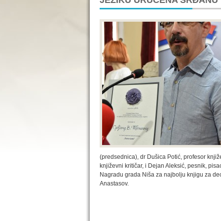
JEZIKU URUČENA SRĐANU V
(predsednica), dr Dušica Potić, profesor knjiž
književni kritičar, i Dejan Aleksić, pesnik, pis
Nagradu grada Niša za najbolju knjigu za dec
Anastasov.