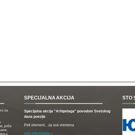
SPECIJALNA AKCIJA
STO 
oru sa
Specijalna akcija "Arhipelaga" povodom Svetskog
dana poezije
u
Peti element... za sva vremena
e, priče
drame,
više informacija »
vana u