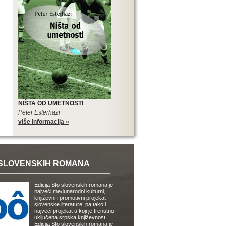
NIŠTA OD UMETNOSTI
Peter Esterhazi
više informacija »
SLOVENSKIH ROMANA
Edicija Sto slovenskih romana je
najveći međunarodni kulturni,
književni i promotivni projekat
slovenske literature, pa tako i
najveći projekat u koji je trenutno
uključena srpska književnost.
Edicija Sto slovenskih romana je