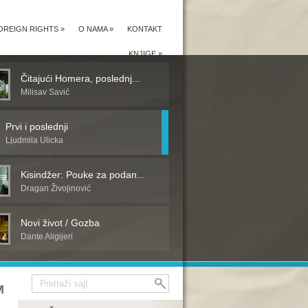
OREIGN RIGHTS
»
O NAMA
»
KONTAKT
KNJIGE
»
Čitajući Homera, poslednj...
Milisav Savić
Prvi i poslednji
Ljudmila Ulicka
Kisindžer: Pouke za podan...
Dragan Živojinović
Novi život / Gozba
Dante Aligijeri
M