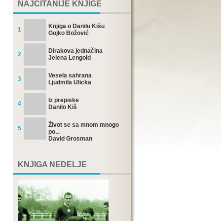
NAJČITANIJE KNJIGE
Knjiga o Danilu Kišu
1
Gojko Božović
Dirakova jednačina
2
Jelena Lengold
Vesela sahrana
3
Ljudmila Ulicka
Iz prepiske
4
Danilo Kiš
Život se sa mnom mnogo
5
po...
David Grosman
KNJIGA NEDELJE