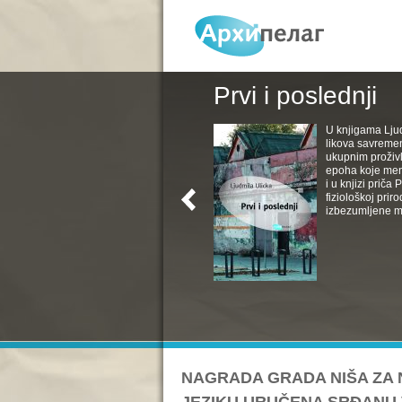
Prvi i poslednji
U knjigama Ljud
likova savremen
ukupnim proživl
epoha koje menj
i u knjizi priča
fiziološkoj pri
izbezumljene muv
NAGRADA GRADA NIŠA ZA 