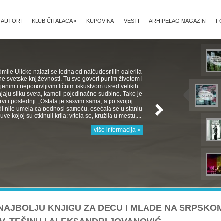
AUTORI
KLUB ČITALACA
»
KUPOVINA
VESTI
ARHIPELAG MAGAZIN
F
mile Ulicke nalazi se jedna od najčudesnijih galerija
e svetske književnosti. Tu sve govori punim životom i
jenim i neponovljivim ličnim iskustvom usred velikih
aju sliku sveta, kamoli pojedinačne sudbine. Tako je
 Prvi i poslednji. „Ostala je sasvim sama, a po svojoj
rodi nije umela da podnosi samoću, osećala se u stanju
e kojoj su otkinuli krila: vrtela se, kružila u mestu,...
više informacija »
NAJBOLJU KNJIGU ZA DECU I MLADE NA SRPSKO