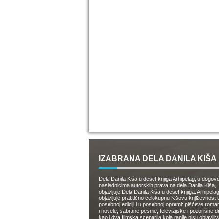
IZABRANA DELA DANILA KIŠA
Dela Danila Kiša u deset knjiga Arhipelag, u dogov
naslednicima autorskih prava na dela Danila Kiša,
objavljuje Dela Danila Kiša u deset knjiga. Arhipelag
objavljuje praktično celokupnu Kišovu književnost 
posebnoj ediciji i u posebnoj opremi: piščeve roman
i novele, sabrane pesme, televizijske i pozorišne 
kao i dva filmska scenarija koja ranije nisu objavlji