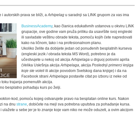
 i autorskih prava se bliži, a
Arhipelag
u saradnji sa LINK grupom za vas ima
BusinessAcademy
, kao članica edukativnih ustanova u okviru LINK
grupacije, ove godine vam pruža priliku da usavršite svoj engleski
ili savladate veštinu obrade teksta, pomoću kojih ćete napredovati
kako na ličnom, tako i na profesionalnom planu.
Ukoliko želite da dobijete jedan od ponuđenih besplatnih kurseva
(engleski jezik / obrada teksta MS Word), potrebno je da
učestvujete u nekoj od akcija
Arhipelaga
u drguoj polovini aprila
(Velika Uskršnja akcija
Arhipelaga
, akcija
Poslednji primerci knjiga
koje ste voleli
ili akcije povodom Svetskog dana knjige) i da na
Facebook strani
Arhipelaga
postavite citat po izboru iz neke od
 toku trajanja pomenutih akcija.
uno besplatno pohađaju kurs po želji.
 poklon-kod, pomoću kojeg ostvarujete pravo na besplatan online kurs. Nakon
azi na dnu
strane
, dobićete na mejl sva potrebna uputstva za pohađanje kursa.
 i ulažete u sebe jer je to znanje koje vam niko ne može oduzeti, a ovim akcijom