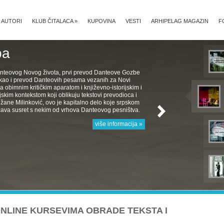
AUTORI
KLUB ČITALACA
»
KUPOVINA
VESTI
ARHIPELAG MAGAZIN
F
ba
nteovog Novog života, prvi prevod Danteove Gozbe
, kao i prevod Danteovih pesama vezanih za Novi
a obimnim kritičkim aparatom i književno-istorijskim i
jskim kontekstom koji oblikuju tekstovi prevodioca i
žane Milinković, ovo je kapitalno delo koje srpskom
ava susret s nekim od vrhova Danteovog pesništva.
više informacija »
LINE KURSEVIMA OBRADE TEKSTA I