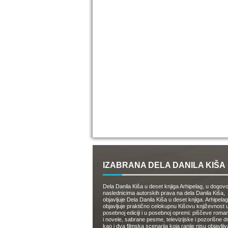
IZABRANA DELA DANILA KIŠA
Dela Danila Kiša u deset knjiga Arhipelag, u dogov
naslednicima autorskih prava na dela Danila Kiša,
objavljuje Dela Danila Kiša u deset knjiga. Arhipelag
objavljuje praktično celokupnu Kišovu književnost 
posebnoj ediciji i u posebnoj opremi: piščeve roman
i novele, sabrane pesme, televizijske i pozorišne 
kao i dva filmska scenarija koja ranije nisu objavlji