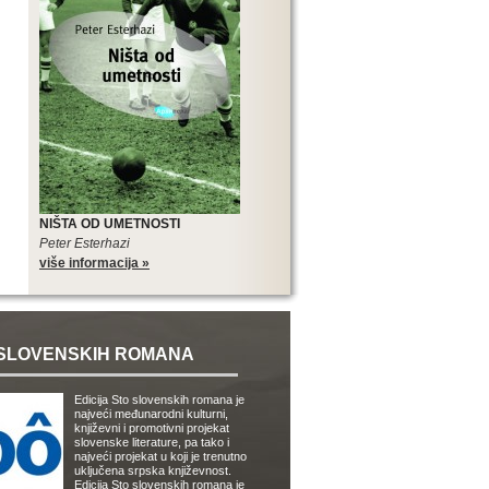
NIŠTA OD UMETNOSTI
Peter Esterhazi
više informacija »
SLOVENSKIH ROMANA
Edicija Sto slovenskih romana je
najveći međunarodni kulturni,
književni i promotivni projekat
slovenske literature, pa tako i
najveći projekat u koji je trenutno
uključena srpska književnost.
Edicija Sto slovenskih romana je