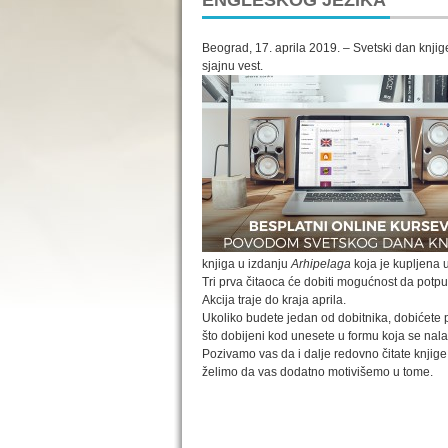
ENGLESKOG JEZIKA
Beograd, 17. aprila 2019. – Svetski dan knjige
sjajnu vest.
knjiga u izdanju
Arhipelaga
koja je kupljena u
Tri prva čitaoca će dobiti mogućnost da potp
Akcija traje do kraja aprila.
Ukoliko budete jedan od dobitnika, dobićete
što dobijeni kod unesete u formu koja se nal
Pozivamo vas da i dalje redovno čitate knjige
želimo da vas dodatno motivišemo u tome.