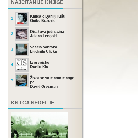
NAJČITANIJE KNJIGE
Knjiga o Danilu Kišu
1
Gojko Božović
Dirakova jednačina
2
Jelena Lengold
Vesela sahrana
3
Ljudmila Ulicka
Iz prepiske
4
Danilo Kiš
Život se sa mnom mnogo
5
po...
David Grosman
KNJIGA NEDELJE