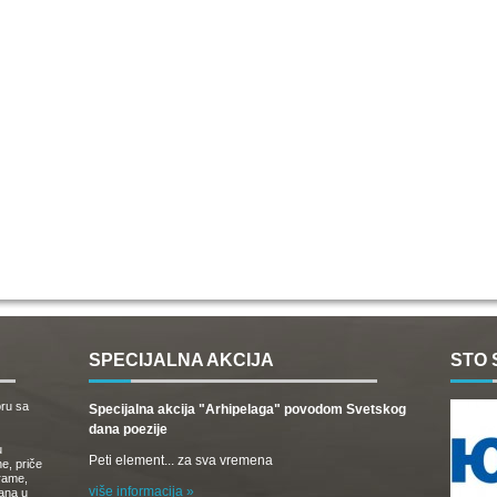
SPECIJALNA AKCIJA
STO 
oru sa
Specijalna akcija "Arhipelaga" povodom Svetskog
dana poezije
u
Peti element... za sva vremena
e, priče
drame,
više informacija »
vana u