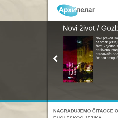
Novi život / Goz
Novi prevod Da
na srpski jezik
život. Zajedno s
društveno-istori
priređivača Sne
čitaocu omoguć
NAGRAĐUJEMO ČITAOCE ON