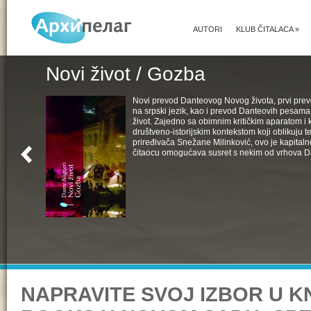
AUTORI
KLUB ČITALACA
»
Novi život / Gozba
Novi prevod Danteovog Novog života, prvi pr
na srpski jezik, kao i prevod Danteovih pesama
život. Zajedno sa obimnim kritičkim aparatom i k
društveno-istorijskim kontekstom koji oblikuju t
priređivača Snežane Milinković, ovo je kapital
čitaocu omogućava susret s nekim od vrhova D
NAPRAVITE SVOJ IZBOR U K