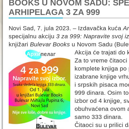
BOOKS U NOVOM SADU: SPE
ARHIPELAGA 3 ZA 999
Novi Sad, 7. jula 2023. – Izdavačka kuća
Ar
specijalnu akciju
3 za 999: Napravite svoj i
knjižari
Bulevar Books
u Novom Sadu (Bulev
Akcija će trajati do 
Za to vreme čitaoci
komplete knjiga po
izabrane knjige vr
i srpskih pisaca m
999 dinara. Osim to
izbor od 4 knjige, s
obuhvaćena ovom a
samo 333 dinara.
Čitaoci su u prilici