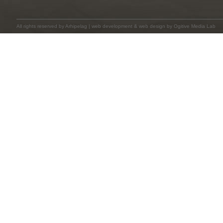
All rights reserved by
Arhipelag
|
web development
&
web design
by Ogitive Media Lab