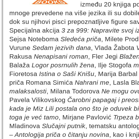
između 20 knjiga po
mnoge prevedene na više jezika ili su dobi
dok su njihovi pisci prepoznatljive figure s
Specijalna akcija
3 za 999: Napravite svoj i
Sejsa Noteboma
Sledeća priča
, Milete Pro
Vurune
Sedam jezivih dana
, Vlada Žabota
Rakusa
Nenapisani roman
, Fler Jegi
Blažen
Balaža
Logor posrnulih žena
, Ilje Stogofa
m
Fioretosa
Istina o Saši Knišu
, Marija Barba
priča Romana Simića
Nahrani me
, Lasla B
malaksalosti
, Milana Todorova
Ne mogu ovd
Pavela Vilikovskog
Čarobni papagaj i preost
kada je Miz Lili postala ono što je oduvek bi
toga je već tamo
, Mirjane Pavlović
Trpeza b
Mladinova
Slučajni putnik
, tematsku antolog
– Antologija priča o čitanju novina
, kao i kn