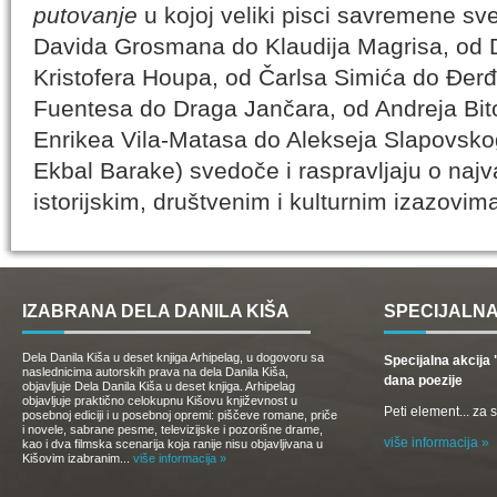
putovanje
u kojoj veliki pisci savremene sve
Davida Grosmana do Klaudija Magrisa, od 
Kristofera Houpa, od Čarlsa Simića do Đer
Fuentesa do Draga Jančara, od Andreja Bito
Enrikea Vila-Matasa do Alekseja Slapovsko
Ekbal Barake) svedoče i raspravljaju o najva
istorijskim, društvenim i kulturnim izazovi
IZABRANA DELA DANILA KIŠA
SPECIJALNA
Dela Danila Kiša u deset knjiga Arhipelag, u dogovoru sa
Specijalna akcij
naslednicima autorskih prava na dela Danila Kiša,
dana poezije
objavljuje Dela Danila Kiša u deset knjiga. Arhipelag
objavljuje praktično celokupnu Kišovu književnost u
Peti element... za
posebnoj ediciji i u posebnoj opremi: piščeve romane, priče
i novele, sabrane pesme, televizijske i pozorišne drame,
više informacija »
kao i dva filmska scenarija koja ranije nisu objavljivana u
Kišovim izabranim...
više informacija »