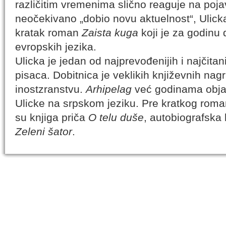
različitim vremenima slično reaguje na poja
neočekivano „dobio novu aktuelnost“, Ulicka
kratak roman
Zaista kuga
koji je za godinu
evropskih jezika.
Ulicka je jedan od najprevođenijih i najčita
pisaca. Dobitnica je veklikih književnih nagr
inostzranstvu.
Arhipelag
već godinama objav
Ulicke na srpskom jeziku. Pre kratkog rom
su knjiga priča
O telu duše
, autobiografska
Zeleni šator
.
IZABRANA DELA DANILA KIŠA
SPECIJALNA
Dela Danila Kiša u deset knjiga Arhipelag, u dogovoru sa
Specijalna akcij
naslednicima autorskih prava na dela Danila Kiša,
dana poezije
objavljuje Dela Danila Kiša u deset knjiga. Arhipelag
objavljuje praktično celokupnu Kišovu književnost u