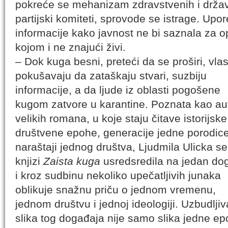
pokreće se mehanizam zdravstvenih i državn
partijski komiteti, sprovode se istrage. Upor
informacije kako javnost ne bi saznala za op
kojom i ne znajući živi.
– Dok kuga besni, preteći da se proširi, vlas
pokušavaju da zataškaju stvari, suzbiju
informacije, a da ljude iz oblasti pogošene
kugom zatvore u karantine. Poznata kao au
velikih romana, u koje staju čitave istorijske
društvene epohe, generacije jedne porodice
naraštaji jednog društva, Ljudmila Ulicka se
knjizi
Zaista kuga
usredsredila na jedan do
i kroz sudbinu nekoliko upečatljivih junaka
oblikuje snažnu priču o jednom vremenu,
jednom društvu i jednoj ideologiji. Uzbudljiv
slika tog događaja nije samo slika jedne 