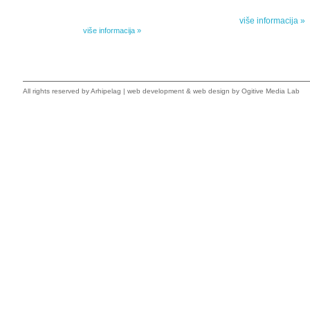
Peti element... za
posebnoj ediciji i u posebnoj opremi: piščeve romane, priče
i novele, sabrane pesme, televizijske i pozorišne drame,
više informacija »
kao i dva filmska scenarija koja ranije nisu objavljivana u
Kišovim izabranim...
više informacija »
All rights reserved by
Arhipelag
|
web development
&
web design
by Ogitive Media Lab