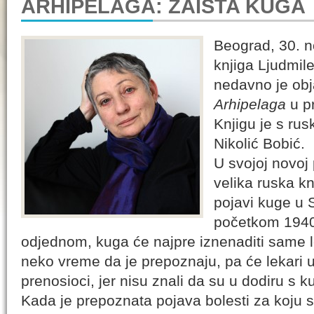
ARHIPELAGA: ZAISTA KUGA
Beograd, 30. 
knjiga Ljudmil
nedavno je obj
Arhipelaga
u pr
Knjigu je s ru
Nikolić Bobić.
U svojoj novoj 
velika ruska k
pojavi kuge u
početkom 1940.
odjednom, kuga će najpre iznenaditi same l
neko vreme da je prepoznaju, pa će lekari u 
prenosioci, jer nisu znali da su u dodiru s 
Kada je prepoznata pojava bolesti za koju se