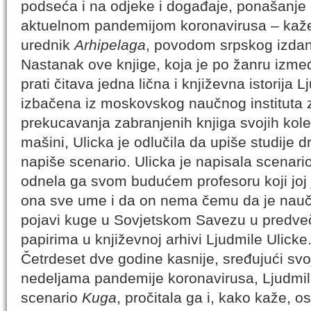
podseća i na odjeke i događaje, ponašanje 
aktuelnom pandemijom koronavirusa – kaže
urednik
Arhipelaga
, povodom srpskog izdan
Nastanak ove knjige, koja je po žanru izme
prati čitava jedna lična i književna istorija 
izbačena iz moskovskog naučnog instituta z
prekucavanja zabranjenih knjiga svojih kol
mašini, Ulicka je odlučila da upiše studije d
napiše scenario. Ulicka je napisala scena
odnela ga svom budućem profesoru koji joj j
ona sve ume i da on nema čemu da je nauči.
pojavi kuge u Sovjetskom Savezu u predve
papirima u književnoj arhivi Ljudmile Ulicke
Četrdeset dve godine kasnije, sređujući svo
nedeljama pandemije koronavirusa, Ljudmila
scenario
Kuga
, pročitala ga i, kako kaže, 