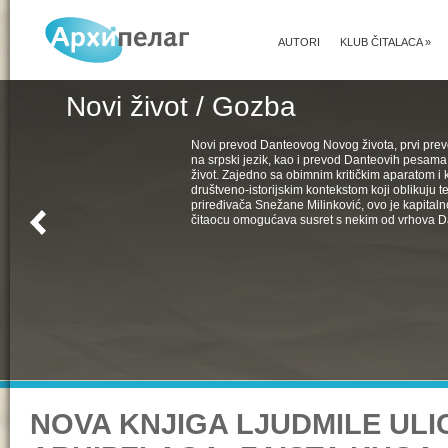
AUTORI
KLUB ČITALACA
»
Novi život / Gozba
Novi prevod Danteovog Novog života, prvi pr
na srpski jezik, kao i prevod Danteovih pesama
život. Zajedno sa obimnim kritičkim aparatom i k
društveno-istorijskim kontekstom koji oblikuju t
priređivača Snežane Milinković, ovo je kapital
čitaocu omogućava susret s nekim od vrhova D
NOVA KNJIGA LJUDMILE ULI