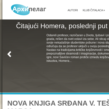
AUTORI
KLUB ČITALACA
»
Čitajući Homera, poslednji put
Ostareli profesor, razočaran u životu, ljubavi i pol
grada, rešen da svet ostavi iza sebe. Ali sticaj 
svoje nekadašnje studentske pobune i nova st
odlučuju da se profesor uključi u svoju poslednju
Nastao na tradicijama kritičke književnosti i s
prepoznatljive stvarnosti i imaginacije, dokumen
igre, novi Savićev roman protiče između književ
iskustva, Homera...
NOVA KNJIGA SRĐANA V. TEŠ