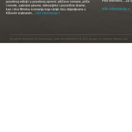
Peti element... za
posebnoj ediciji i u posebnoj opremi: piščeve romane, priče
i novele, sabrane pesme, televizijske i pozorišne drame,
više informacija »
kao i dva filmska scenarija koja ranije nisu objavljivana u
Kišovim izabranim...
više informacija »
All rights reserved by
Arhipelag
|
web development
&
web design
by Ogitive Media Lab