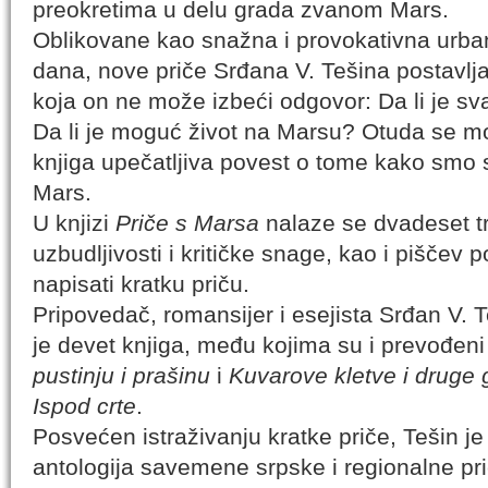
preokretima u delu grada zvanom Mars.
Oblikovane kao snažna i provokativna urba
dana, nove priče Srđana V. Tešina postavlja
koja on ne može izbeći odgovor: Da li je s
Da li je moguć život na Marsu? Otuda se mo
knjiga upečatljiva povest o tome kako smo so
Mars.
U knjizi
Priče s Marsa
nalaze se dvadeset tr
uzbudljivosti i kritičke snage, kao i piščev 
napisati kratku priču.
Pripovedač, romansijer i esejista
Srđan V. T
je devet knjiga, među kojima su i prevođeni
pustinju i prašinu
i
Kuvarove kletve i druge 
Ispod crte
.
Posvećen istraživanju kratke priče, Tešin je
antologija savemene srpske i regionalne pr