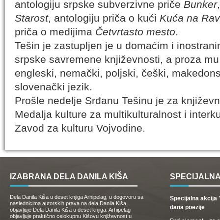
antologiju srpske subverzivne priče
Bunker
Starost
, antologiju priča o kući
Kuća na Ra
priča o medijima
Četvrtasto mesto
.
Tešin je zastupljen je u domaćim i inostrani
srpske savremene književnosti, a proza mu 
engleski, nemački, poljski, češki, makedons
slovenački jezik.
Prošle nedelje Srđanu Tešinu je za književn
Medalja kulture za multikulturalnost i interk
Zavod za kulturu Vojvodine.
IZABRANA DELA DANILA KIŠA
SPECIJALNA
Dela Danila Kiša u deset knjiga Arhipelag, u dogovoru sa
Specijalna akcij
naslednicima autorskih prava na dela Danila Kiša,
dana poezije
objavljuje Dela Danila Kiša u deset knjiga. Arhipelag
objavljuje praktično celokupnu Kišovu književnost u