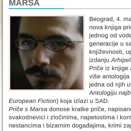
MARSA
Beograd, 4. m
nova knjiga pr
jednog od vode
generacije u s
književnosti, u
izdanju
Arhipe
Priče iz knjige
više antologij
jedna od njih 
Antologiju najb
European Fiction
) koja izlazi u SAD.
Priče s Marsa
donose kratke priče, napisa
svakodnevici i zločinima, napetostima i konf
nestancima i bizarnim događajima, krimi za