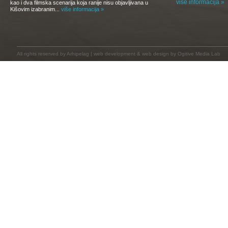
više informacija »
kao i dva filmska scenarija koja ranije nisu objavljivana u
Kišovim izabranim...
više informacija »
All rights reserved by
Arhipelag
|
web development
&
web design
by Ogitive Media Lab