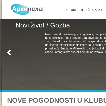
AUTORI
KLUB ČITALACA
»
Novi život / Gozba
Novi prevod Danteovog Novog života, prvi pr
na srpski jezik, kao i prevod Danteovih pesama
život. Zajedno sa obimnim kritičkim aparatom i k
društveno-istorijskim kontekstom koji oblikuju t
priređivača Snežane Milinković, ovo je kapital
čitaocu omogućava susret s nekim od vrhova D
NOVE POGODNOSTI U KLUB