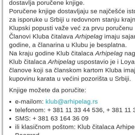
dostavlja poručene knjige.
Poručene knjige dostavljaju se najčešće ist
za isporuke u Srbiji u redovnom stanju krajn
Klupski popusti važe već za prvu poručenu 
Članovi Kluba čitalava
Arhipelag
imaju saja
godine, a članarina u Klubu je besplatna.
Na kraju godine Klub čitalaca
Arhipelag
nagr
Klub čitalaca
Arhipelag
uspostavio je i Loya
članove koji sa članskom kartom Kluba ima
kupovinu karata u većini pozorišta u Srbiji.
Knjige možete da poručite:
e-mailom:
klub@arhipelag.rs
telefonom: + 381 11 33 44 536, + 381 11 
SMS: + 381 63 164 36 09
ili klasičnom poštom: Klub čitalaca Arhipe