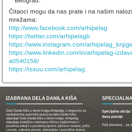
Beograd.
Čitaoci mogu da nas prate i na našim nalo
mrežama:
http://www.facebook.com/arhipelag
https://twitter.com/arhipelagb
https://www.instagram.com/arhipelag_knjige
https://www.linkedin.com/in/arhipelag-
a0540156/
https://issuu.com/arhipelag
.
IZABRANA DELA DANILA KIŠA
SPECIJALNA
Dela Danila Kiša u deset knjiga Arhipelag, u dogovoru sa
Specijalna akcij
naslednicima autorskih prava na dela Danila Kiša,
dana poezije
objavljuje Dela Danila Kiša u deset knjiga. Arhipelag
objavljuje praktično celokupnu Kišovu književnost u
Peti element... za
posebnoj ediciji i u posebnoj opremi: piščeve romane, priče
i novele, sabrane pesme, televizijske i pozorišne drame,