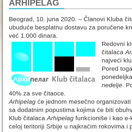
ARHIPELAG
Beograd, 10. juna 2020. – Članovi Kluba či
ubuduće besplatnu dostavu za poručene knji
već 1.000 dinara.
Redovni kl
čitalaca
Ar
najveći klu
Pored tog
ponedeljk
nedelje
. P
40% za sve čitaoce.
Arhipelag
će jednom mesečno organizovati 
sa dodatnim popustima kojima će biti obuhv
Klub čitalaca
Arhipelag
funkcioniše i kao e-
celoj teritoriji Srbije u najkraćim rokovima i