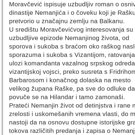
Moravčević ispisuje uzbudljiv roman o osni
dinastije Nemanjića i o čoveku koji je Rašk
pretvorio u značajnu zemlju na Balkanu.
U središtu Moravčevićvog interesovanja su
uzbudljive epizode Nemanjinog života, od
sporova i sukoba s braćom oko raškog nas
sporazuma i sukoba s Vizantijom, ratovanja
ulozi komandanta vazalnog srpskog odreda
vizantijskoj vojsci, preko susreta s Fridriho
Barbarosom i konačnog dolaska na mesto
velikog župana Raške, pa sve do odluke da
povuče se na Hilandar i tamo zamonaši.
Prateći Nemanjin život od detinjstva i rane
zrelosti i uskomešanih vremena vlasti, do 
nastoji da na osnovu dostupne istorijske gr
tokova različitih predanja i zapisa o Nemanj