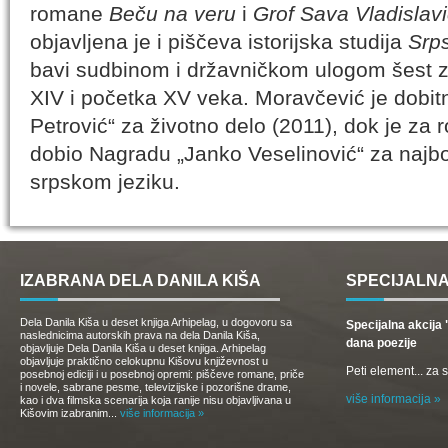
romane
Beču na veru
i
Grof Sava Vladislav
objavljena je i piščeva istorijska studija
Srps
bavi sudbinom i državničkom ulogom šest z
XIV i početka XV veka. Moravčević je dobit
Petrović“ za životno delo (2011), dok je za
dobio Nagradu „Janko Veselinović“ za najbol
srpskom jeziku.
IZABRANA DELA DANILA KIŠA
SPECIJALNA
Dela Danila Kiša u deset knjiga Arhipelag, u dogovoru sa
Specijalna akcij
naslednicima autorskih prava na dela Danila Kiša,
dana poezije
objavljuje Dela Danila Kiša u deset knjiga. Arhipelag
objavljuje praktično celokupnu Kišovu književnost u
Peti element... za
posebnoj ediciji i u posebnoj opremi: piščeve romane, priče
i novele, sabrane pesme, televizijske i pozorišne drame,
više informacija »
kao i dva filmska scenarija koja ranije nisu objavljivana u
Kišovim izabranim...
više informacija »