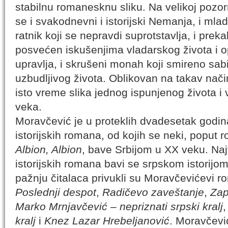
stabilnu romanesknu sliku. Na velikoj pozor
se i svakodnevni i istorijski Nemanja, i mladi
ratnik koji se nepravdi suprotstavlja, i preka
posvećen iskušenjima vladarskog života i 
upravlja, i skrušeni monah koji smireno sab
uzbudljivog života. Oblikovan na takav nač
isto vreme slika jednog ispunjenog života i 
veka.
Moravčević je u proteklih dvadesetak godina
istorijskih romana, od kojih se neki, poput
Albion, Albion
, bave Srbijom u XX veku. Naj
istorijskih romana bavi se srpskom istorij
pažnju čitalaca privukli su Moravčevićevi 
Poslednji despot
,
Radičevo zaveštanje
,
Zap
Marko Mrnjavčević – nepriznati srpski kralj
kralj
i
Knez Lazar Hrebeljanović
. Moravčević