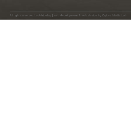
All rights reserved by
Arhipelag
|
web development
&
web design
by Ogitive Media Lab