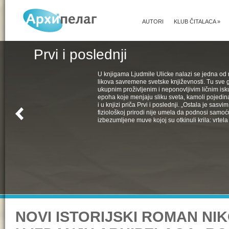
AUTORI
KLUB ČITALACA
»
Prvi i poslednji
U knjigama Ljudmile Ulicke nalazi se jedna od 
likova savremene svetske književnosti. Tu sve 
ukupnim proživljenim i neponovljivim ličnim isk
epoha koje menjaju sliku sveta, kamoli pojedin
i u knjizi priča Prvi i poslednji. „Ostala je sasv
fiziološkoj prirodi nije umela da podnosi samoć
izbezumljene muve kojoj su otkinuli krila: vrtela 
NOVI ISTORIJSKI ROMAN N