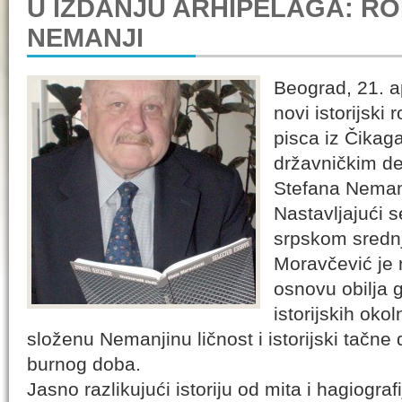
U IZDANJU ARHIPELAGA: R
NEMANJI
Beograd, 21. a
novi istorijsk
pisca iz Čikaga
državničkim d
Stefana Neman
Nastavljajući s
srpskom sredn
Moravčević je 
osnovu obilja 
istorijskih okol
složenu Nemanjinu ličnost i istorijski tačn
burnog doba.
Jasno razlikujući istoriju od mita i hagiografi