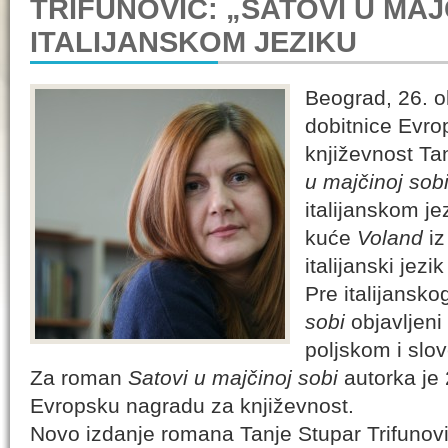
TRIFUNOVIĆ: „SATOVI U MAJ
ITALIJANSKOM JEZIKU
Beograd, 26. 
dobitnice Evr
književnost Ta
u majčinoj sob
italijanskom j
kuće
Voland
i
italijanski jezi
Pre italijansko
sobi
objavljen
poljskom i slo
Za roman
Satovi u majčinoj sobi
autorka je
Evropsku nagradu za književnost.
Novo izdanje romana Tanje Stupar Trifunov