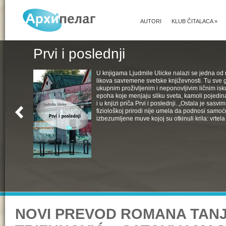
AUTORI
KLUB ČITALACA
»
Prvi i poslednji
U knjigama Ljudmile Ulicke nalazi se jedna od 
likova savremene svetske književnosti. Tu sve 
ukupnim proživljenim i neponovljivim ličnim isk
epoha koje menjaju sliku sveta, kamoli pojedin
i u knjizi priča Prvi i poslednji. „Ostala je sasv
fiziološkoj prirodi nije umela da podnosi samoć
izbezumljene muve kojoj su otkinuli krila: vrtela 
NOVI PREVOD ROMANA TAN