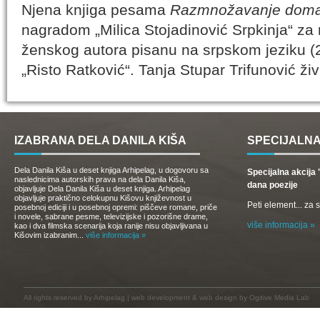
Njena knjiga pesama
Razmnožavanje domać
nagradom „Milica Stojadinović Srpkinja“ za 
ženskog autora pisanu na srpskom jeziku (
„Risto Ratković“. Tanja Stupar Trifunović živ
IZABRANA DELA DANILA KIŠA
SPECIJALNA
Dela Danila Kiša u deset knjiga Arhipelag, u dogovoru sa
Specijalna akcij
naslednicima autorskih prava na dela Danila Kiša,
dana poezije
objavljuje Dela Danila Kiša u deset knjiga. Arhipelag
objavljuje praktično celokupnu Kišovu književnost u
Peti element... za
posebnoj ediciji i u posebnoj opremi: piščeve romane, priče
i novele, sabrane pesme, televizijske i pozorišne drame,
više informacija »
kao i dva filmska scenarija koja ranije nisu objavljivana u
Kišovim izabranim...
više informacija »
All rights reserved by
Arhipelag
|
web development
&
web design
by Ogitive Media Lab