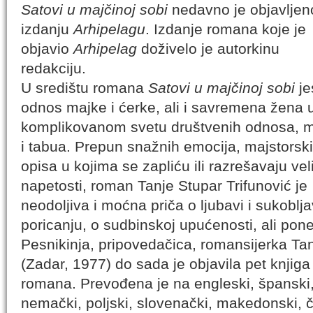
Satovi u majčinoj sobi
nedavno je objavljen
izdanju
Arhipelagu
. Izdanje romana koje je
objavio
Arhipelag
doživelo je autorkinu
redakciju.
U središtu romana
Satovi u majčinoj sobi
je
odnos majke i ćerke, ali i savremena žena 
komplikovanom svetu društvenih odnosa, 
i tabua. Prepun snažnih emocija, majstorsk
opisa u kojima se zapliću ili razrešavaju vel
napetosti, roman Tanje Stupar Trifunović je
neodoljiva i moćna priča o ljubavi i sukoblj
poricanju, o sudbinskoj upućenosti, ali ponek
Pesnikinja, pripovedačica, romansijerka Tan
(Zadar, 1977) do sada je objavila pet knjiga 
romana. Prevođena je na engleski, španski,
nemački, poljski, slovenački, makedonski, če