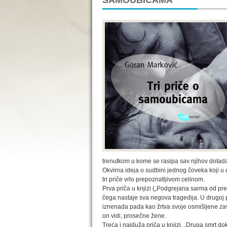
SAMOUBICAMA
trenutkom u kome se rasipa sav njihov dotadaš
Okvirna ideja o sudbini jednog čoveka koji u
tri priče vrlo prepoznatljivom celinom.
Prva priča u knjizi („Podgrejana sarma od pr
čega nastaje sva negova tragedija. U drugoj 
iznenada pada kao žrtva svoje osmišljene zavo
on vidi, prosečne žene.
Treća i najduža priča u knjizi, „Druga smrt do