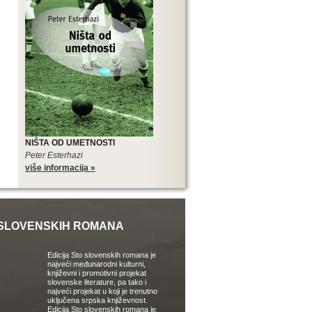
NIŠTA OD UMETNOSTI
Peter Esterhazi
više informacija »
SLOVENSKIH ROMANA
Edicija Sto slovenskih romana je
najveći međunarodni kulturni,
književni i promotivni projekat
slovenske literature, pa tako i
najveći projekat u koji je trenutno
uključena srpska književnost.
Edicija Sto slovenskih romana je