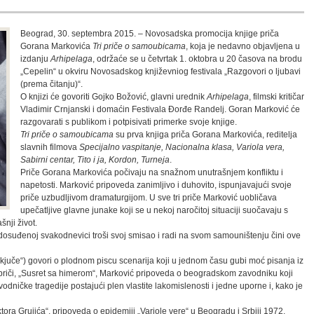
Beograd, 30. septembra 2015. – Novosadska promocija knjige priča
Gorana Markovića
Tri priče o samoubicama
, koja je nedavno objavljena u
izdanju
Arhipelaga
, održaće se u četvrtak 1. oktobra u 20 časova na brodu
„Cepelin“ u okviru Novosadskog književniog festivala „Razgovori o ljubavi
(prema čitanju)“.
O knjizi će govoriti Gojko Božović, glavni urednik
Arhipelaga
, filmski kritičar
Vladimir Crnjanski i domaćin Festivala Đorđe Randelj. Goran Marković će
razgovarati s publikom i potpisivati primerke svoje knjige.
Tri priče o samoubicama
su prva knjiga priča Gorana Markovića, reditelja
slavnih filmova
Specijalno vaspitanje, Nacionalna klasa, Variola vera,
Sabirni centar, Tito i ja, Kordon, Turneja
.
Priče Gorana Markovića počivaju na snažnom unutrašnjem konfliktu i
napetosti. Marković pripoveda zanimljivo i duhovito, ispunjavajući svoje
priče uzbudljivom dramaturgijom. U sve tri priče Marković uobličava
upečatljive glavne junake koji se u nekoj naročitoj situaciji suočavaju s
nji život.
 dosuđenoj svakodnevici troši svoj smisao i radi na svom samouništenju čini ove
ekjuče“) govori o plodnom piscu scenarija koji u jednom času gubi moć pisanja iz
priči, „Susret sa himerom“, Marković pripoveda o beogradskom zavodniku koji
dničke tragedije postajući plen vlastite lakomislenosti i jedne uporne i, kako je
ktora Grujića“, pripoveda o epidemiji „Variole vere“ u Beogradu i Srbiji 1972.