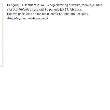
Beograd, 14. februara 2014. – Zbog državnog praznika, redakcija i Klub
čitalaca
Arhipelag
neće raditi u ponedeljak 17. februara.
Ponovo počinjemo da radimo u utorak 18. februara u 9 ujutru.
Arhipelag
: ne možete pogrešiti.