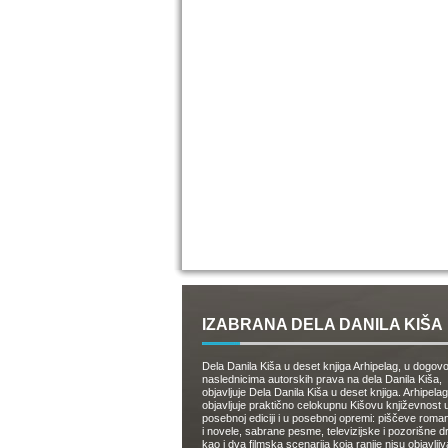
IZABRANA DELA DANILA KIŠA
Dela Danila Kiša u deset knjiga Arhipelag, u dogov
naslednicima autorskih prava na dela Danila Kiša,
objavljuje Dela Danila Kiša u deset knjiga. Arhipelag
objavljuje praktično celokupnu Kišovu književnost 
posebnoj ediciji i u posebnoj opremi: piščeve roman
i novele, sabrane pesme, televizijske i pozorišne 
kao i dva filmska scenarija koja ranije nisu objavlji