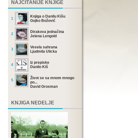
NAJČITANIJE KNJIGE
Knjiga o Danilu Kišu
1
Gojko Božović
Dirakova jednačina
2
Jelena Lengold
Vesela sahrana
3
Ljudmila Ulicka
Iz prepiske
4
Danilo Kiš
Život se sa mnom mnogo
5
po...
David Grosman
KNJIGA NEDELJE