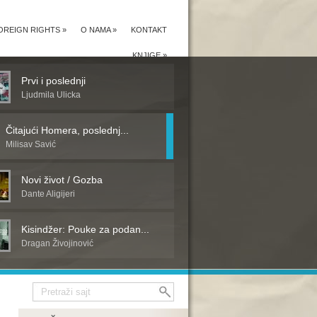
OREIGN RIGHTS
»
O NAMA
»
KONTAKT
KNJIGE
»
Prvi i poslednji
Ljudmila Ulicka
Čitajući Homera, poslednj...
Milisav Savić
Novi život / Gozba
Dante Aligijeri
Kisindžer: Pouke za podan...
Dragan Živojinović