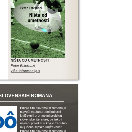
NIŠTA OD UMETNOSTI
Peter Esterhazi
više informacija »
SLOVENSKIH ROMANA
Edicija Sto slovenskih romana je
najveći međunarodni kulturni,
književni i promotivni projekat
slovenske literature, pa tako i
najveći projekat u koji je trenutno
uključena srpska književnost.
Edicija Sto slovenskih romana je