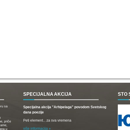
SPECIJALNA AKCIJA
STO 
oru sa
Specijalna akcija "Arhipelaga" povodom Svetskog
dana poezije
u
Peti element... za sva vremena
e, priče
drame,
više informacija »
vana u