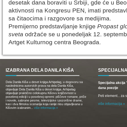
desetak dana boraviti u Srbiji, gde će u B
aktivnosti na Kongresu PEN, imati predstavl
sa čitaocima i razgovore sa medijima.
Premijerno predstavljanje knjige
Propast gl
sveta
održaće se u ponedeljak 12. septembr
Artget Kulturnog centra Beograda.
IZABRANA DELA DANILA KIŠA
SPECIJALNA
Dela Danila Kiša u deset knjiga Arhipelag, u dogovoru sa
Specijalna akcij
naslednicima autorskih prava na dela Danila Kiša,
dana poezije
objavljuje Dela Danila Kiša u deset knjiga. Arhipelag
objavljuje praktično celokupnu Kišovu književnost u
Peti element... za
posebnoj ediciji i u posebnoj opremi: piščeve romane, priče
i novele, sabrane pesme, televizijske i pozorišne drame,
više informacija »
kao i dva filmska scenarija koja ranije nisu objavljivana u
Kišovim izabranim...
više informacija »