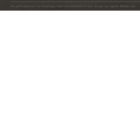
All rights reserved by
Arhipelag
|
web development
&
web design
by Ogitive Media Lab