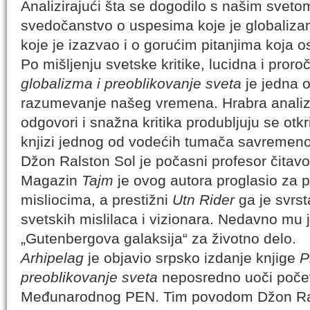
Analizirajući šta se dogodilo s našim sveto
svedočanstvo o uspesima koje je globaliza
koje je izazvao i o gorućim pitanjima koja o
Po mišljenju svetske kritike, lucidna i pror
globalizma i preoblikovanje sveta
je jedna o
razumevanje našeg vremena. Hrabra analiza,
odgovori i snažna kritika produbljuju se otk
knjizi jednog od vodećih tumača savremeno
Džon Ralston Sol je počasni profesor čitavog
Magazin
Tajm
je ovog autora proglasio za
misliocima, a prestižni
Utn Rider
ga je svrs
svetskih mislilaca i vizionara. Nedavno mu
„Gutenbergova galaksija“ za životno delo.
Arhipelag
je objavio srpsko izdanje knjige
P
preoblikovanje sveta
neposredno uoči poče
Međunarodnog PEN. Tim povodom Džon Ral