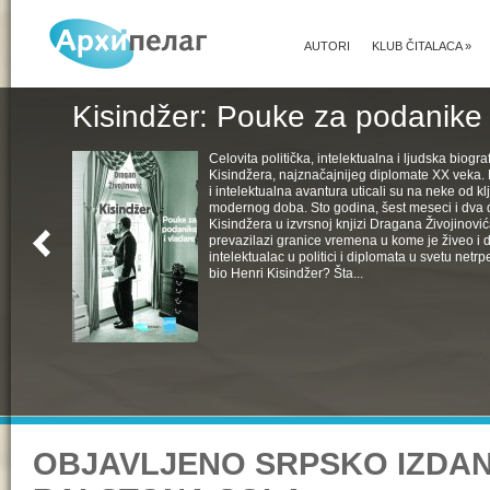
AUTORI
KLUB ČITALACA
»
Kisindžer: Pouke za podanike 
Celovita politička, intelektualna i ljudska biogra
Kisindžera, najznačajnijeg diplomate XX veka. 
i intelektualna avantura uticali su na neke od k
modernog doba. Sto godina, šest meseci i dva 
Kisindžera u izvrsnoj knjizi Dragana Živojinovića
prevazilazi granice vremena u kome je živeo i 
intelektualac u politici i diplomata u svetu netrpe
bio Henri Kisindžer? Šta...
OBJAVLJENO SRPSKO IZDAN