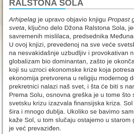
RALSTONA SOLA
Arhipelag
je upravo objavio knjigu
Propast g
sveta
, ključno delo Džona Ralstona Sola, jedn
savremenih mislilaca, predsednika Međuna­
U ovoj knjizi, prevedenoj na sve veće svets
na nesvakidašnje uzbudljiv i provokativan n
globalizam bio dominantan, zašto je oko
koji su uzroci ekonomske krize koja potresa
ekonomija pretvorena u religiju modernog d
prekretnici nalazi naš svet, i šta će biti s n
Prema Solu, osnovna greška je u tome što 
svetsku krizu izazvala finansijska kriza. So
šira i mnogo dublja. Ukoliko se bavimo sam
kaže Sol, u tom slučaju ostajemo u starom g
je već prevaziđen.