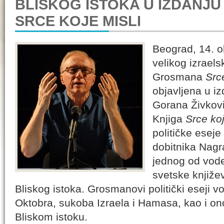
BLISKOG ISTOKA U IZDANJU
SRCE KOJE MISLI
Beograd, 14. o
velikog izrael
Grosmana
Src
objavljena u i
Gorana Živkov
Knjiga
Srce ko
političke esej
dobitnika Nagr
jednog od vod
svetske književ
Bliskog istoka. Grosmanovi politički eseji v
Oktobra, sukoba Izraela i Hamasa, kao i ono
Bliskom istoku.