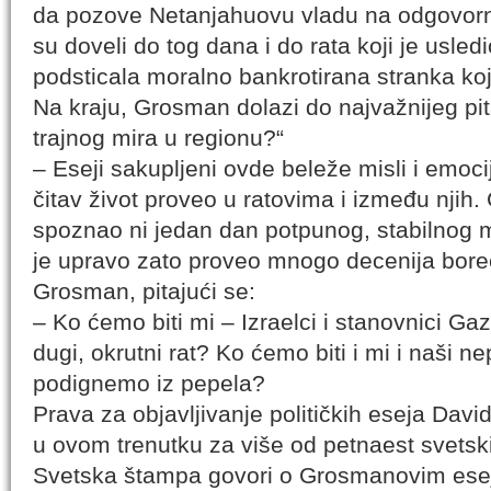
da pozove Netanjahuovu vladu na odgovorno
su doveli do tog dana i do rata koji je usledio
podsticala moralno bankrotirana stranka koj
Na kraju, Grosman dolazi do najvažnijeg pitan
trajnog mira u regionu?“
– Eseji sakupljeni ovde beleže misli i emoci
čitav život proveo u ratovima i između njih.
spoznao ni jedan dan potpunog, stabilnog mi
je upravo zato proveo mnogo decenija bore
Grosman, pitajući se:
– Ko ćemo biti mi – Izraelci i stanovnici Ga
dugi, okrutni rat? Ko ćemo biti i mi i naši n
podignemo iz pepela?
Prava za objavljivanje političkih eseja Da
u ovom trenutku za više od petnaest svetski
Svetska štampa govori o Grosmanovim esej