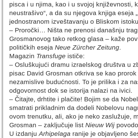
pisca i u njima, kao i u svojoj književnosti, 
neustrašivo“, a da su njegova knjiga eseja „
jednostranom izveštavanju o Bliskom istoku
– Proročki… Ništa ne prenosi današnju trag
Grosmanovog tako retkog glasa – kaže p
političkih eseja
Neue Zürcher Zeitung
.
Magazin
Transfuge
ističe:
– Osluškujući dramu izraelskog društva u zbir
pisac David Grosman otkriva se kao prorok 
nezamislive budućnosti. To je prilika i za 
odgovornost dok se istorija nalazi na ivici.
– Čitajte, drhtite i plačite! Bojim se da Nob
smatrati prikladnim da dodeli Nobelovu nag
ovom trenutku, ali, ako je neko zaslužuje, m
Grosman – zaključuje list
Nieuw Wij
povodo
U izdanju
Arhipelaga
ranije je objavljeno š