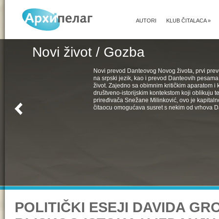
AUTORI
KLUB ČITALACA
»
Novi život / Gozba
Novi prevod Danteovog Novog života, prvi pr
na srpski jezik, kao i prevod Danteovih pesama
život. Zajedno sa obimnim kritičkim aparatom i k
društveno-istorijskim kontekstom koji oblikuju t
priređivača Snežane Milinković, ovo je kapital
čitaocu omogućava susret s nekim od vrhova D
POLITIČKI ESEJI DAVIDA G