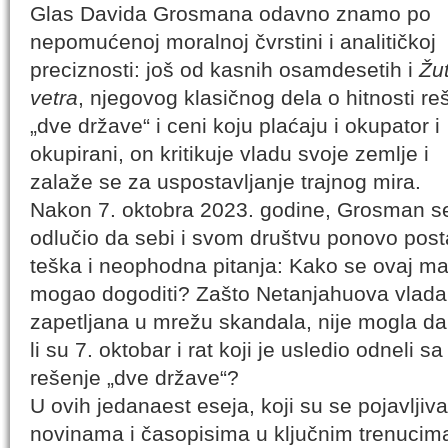
Glas Davida Grosmana odavno znamo po
nepomućenoj moralnoj čvrstini i analitičkoj
preciznosti: još od kasnih osamdesetih i
Žu
vetra
, njegovog klasičnog dela o hitnosti re
„dve države“ i ceni koju plaćaju i okupator i
okupirani, on kritikuje vladu svoje zemlje i
zalaže se za uspostavljanje trajnog mira.
Nakon 7. oktobra 2023. godine, Grosman s
odlučio da sebi i svom društvu ponovo post
teška i neophodna pitanja: Kako se ovaj m
mogao dogoditi? Zašto Netanjahuova vlada
zapetljana u mrežu skandala, nije mogla da
li su 7. oktobar i rat koji je usledio odneli
rešenje „dve države“?
U ovih jedanaest eseja, koji su se pojavljiv
novinama i časopisima u ključnim trenucim