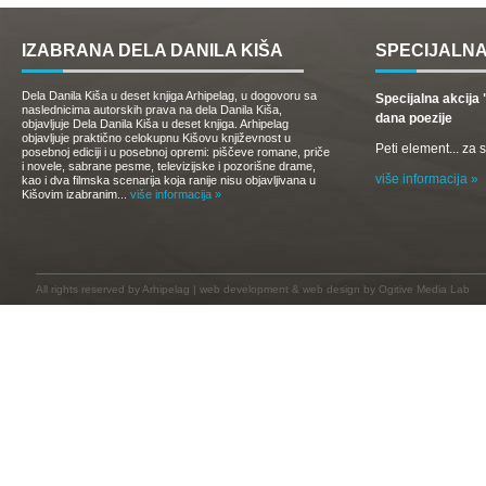
IZABRANA DELA DANILA KIŠA
SPECIJALNA
Dela Danila Kiša u deset knjiga Arhipelag, u dogovoru sa
Specijalna akcij
naslednicima autorskih prava na dela Danila Kiša,
dana poezije
objavljuje Dela Danila Kiša u deset knjiga. Arhipelag
objavljuje praktično celokupnu Kišovu književnost u
Peti element... za
posebnoj ediciji i u posebnoj opremi: piščeve romane, priče
i novele, sabrane pesme, televizijske i pozorišne drame,
više informacija »
kao i dva filmska scenarija koja ranije nisu objavljivana u
Kišovim izabranim...
više informacija »
All rights reserved by
Arhipelag
|
web development
&
web design
by Ogitive Media Lab