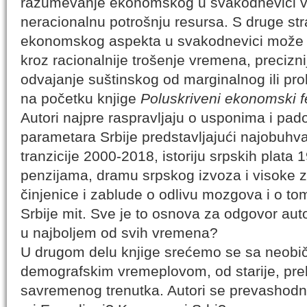
razumevanje ekonomskog u svakodnevici v
neracionalnu potrošnju resursa. S druge st
ekonomskog aspekta u svakodnevici može z
kroz racionalnije trošenje vremena, precizni
odvajanje suštinskog od marginalnog ili pro
na početku knjige
Poluskriveni ekonomski 
Autori najpre raspravljaju o usponima i p
parametara Srbije predstavljajući najobuhva
tranzicije 2000-2018, istoriju srpskih plata 
penzijama, dramu srpskog izvoza i visoke z
činjenice i zablude o odlivu mozgova i o tom
Srbije mit. Sve je to osnova za odgovor auto
u najboljem od svih vremena?
U drugom delu knjige srećemo se sa neob
demografskim vremeplovom, od starije, preko
savremenog trenutka. Autori se prevashodn