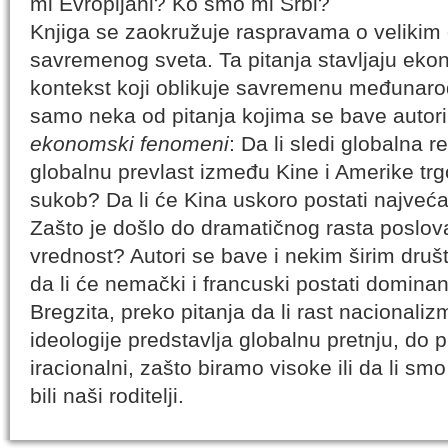
mi Evropljani? Ko smo mi Srbi?
Knjiga se zaokružuje raspravama o velikim
savremenog sveta. Ta pitanja stavljaju eko
kontekst koji oblikuje savremenu međunaro
samo neka od pitanja kojima se bave autori
ekonomski fenomeni
: Da li sledi globalna r
globalnu prevlast između Kine i Amerike trgov
sukob? Da li će Kina uskoro postati najveć
Zašto je došlo do dramatičnog rasta poslova
vrednost? Autori se bave i nekim širim druš
da li će nemački i francuski postati dominan
Bregzita, preko pitanja da li rast nacionali
ideologije predstavlja globalnu pretnju, do pi
iracionalni, zašto biramo visoke ili da li smo 
bili naši roditelji.