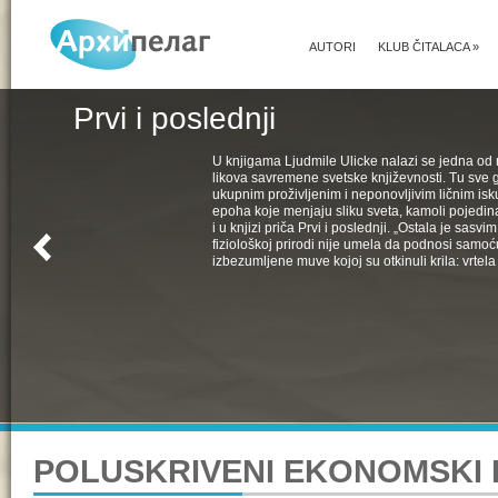
AUTORI
KLUB ČITALACA
»
Prvi i poslednji
U knjigama Ljudmile Ulicke nalazi se jedna od 
likova savremene svetske književnosti. Tu sve 
ukupnim proživljenim i neponovljivim ličnim isk
epoha koje menjaju sliku sveta, kamoli pojedin
i u knjizi priča Prvi i poslednji. „Ostala je sasv
fiziološkoj prirodi nije umela da podnosi samoć
izbezumljene muve kojoj su otkinuli krila: vrtela 
POLUSKRIVENI EKONOMSKI