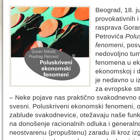
Beograd, 18. j
provokativnih i
rasprava Goran
Petrovića
Polu
fenomeni
, pos
nedovoljno tum
fenomena u ek
ekonomskoj i dr
je nedavno u 
za evropske stu
– Neke pojave nas praktično svakodnevno d
svesni. Poluskriveni ekonomski fenomeni
zablude svakodnevice, otežavaju naše funkc
na donošenje racionalnih odluka i generaln
neostvarenu (propuštenu) zaradu ili kroz iz