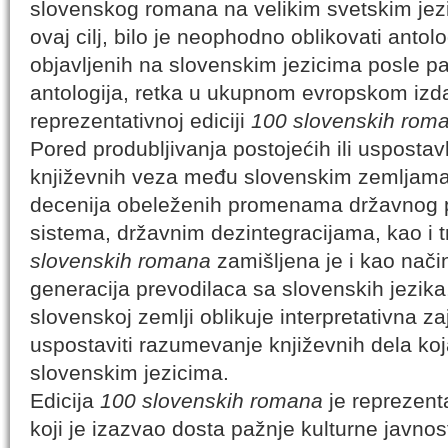
slovenskog romana na velikim svetskim jezi
ovaj cilj, bilo je neophodno oblikovati antol
objavljenih na slovenskim jezicima posle p
antologija, retka u ukupnom evropskom izda
reprezentativnoj ediciji
100 slovenskih rom
Pored produbljivanja postojećih ili uspostavl
književnih veza među slovenskim zemljama 
decenija obeleženih promenama državnog p
sistema, državnim dezintegracijama, kao i t
slovenskih romana
zamišljena je i kao nači
generacija prevodilaca sa slovenskih jezika
slovenskoj zemlji oblikuje interpretativna za
uspostaviti razumevanje književnih dela ko
slovenskim jezicima.
Edicija
100 slovenskih romana
je reprezenta
koji je izazvao dosta pažnje kulturne javnos