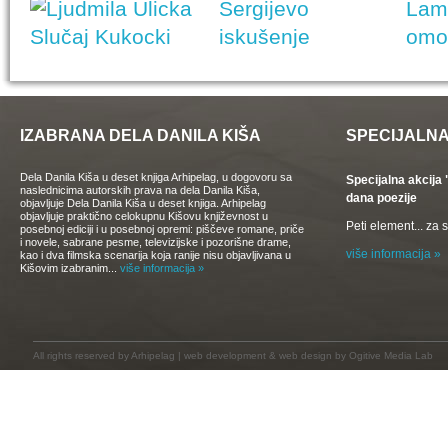
IZABRANA DELA DANILA KIŠA
SPECIJALNA
Dela Danila Kiša u deset knjiga Arhipelag, u dogovoru sa
Specijalna akcij
naslednicima autorskih prava na dela Danila Kiša,
dana poezije
objavljuje Dela Danila Kiša u deset knjiga. Arhipelag
objavljuje praktično celokupnu Kišovu književnost u
Peti element... za
posebnoj ediciji i u posebnoj opremi: piščeve romane, priče
i novele, sabrane pesme, televizijske i pozorišne drame,
više informacija »
kao i dva filmska scenarija koja ranije nisu objavljivana u
Kišovim izabranim...
više informacija »
All rights reserved by
Arhipelag
|
web development
&
web design
by Ogitive Media Lab