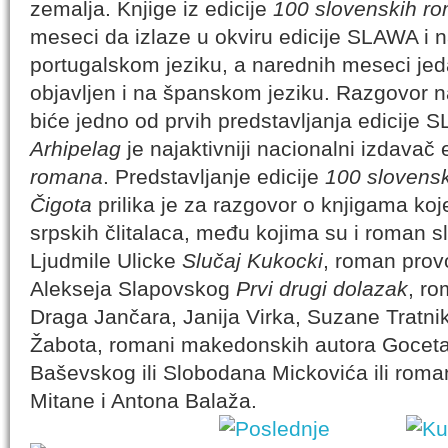
zemalja. Knjige iz edicije
100 slovenskih r
meseci da izlaze u okviru edicije SLAWA i 
portugalskom jeziku, a narednih meseci jeda
objavljen i na španskom jeziku. Razgovor 
biće jedno od prvih predstavljanja edicije 
Arhipelag
je najaktivniji nacionalni izdavač 
romana
. Predstavljanje edicije
100 slovens
Čigota
prilika je za razgovor o knjigama koj
srpskih člitalaca, među kojima su i roman s
Ljudmile Ulicke
Slučaj Kukocki
, roman prov
Alekseja Slapovskog
Prvi drugi dolazak
, ro
Draga Jančara, Janija Virka, Suzane Tratnik,
Žabota, romani makedonskih autora Goceta
Baševskog ili Slobodana Mickovića ili roma
Mitane i Antona Balaža.