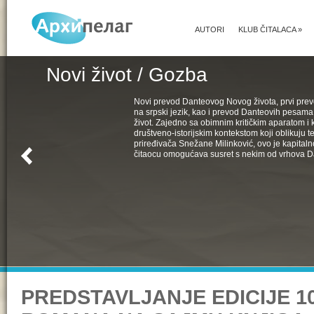
AUTORI
KLUB ČITALACA
»
Novi život / Gozba
Novi prevod Danteovog Novog života, prvi pr
na srpski jezik, kao i prevod Danteovih pesama
život. Zajedno sa obimnim kritičkim aparatom i k
društveno-istorijskim kontekstom koji oblikuju t
priređivača Snežane Milinković, ovo je kapital
čitaocu omogućava susret s nekim od vrhova D
PREDSTAVLJANJE EDICIJE 1