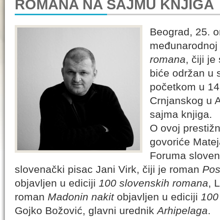
ROMANA NA SAJMU KNJIGA
Beograd, 25. о
međunarodnoj 
romana
, čiji j
biće održan u 
početkom u 14
Crnjanskog u 
sajma knjiga.
O ovoj prestiž
govoriće Matej
Foruma slovens
slovenački pisac Jani Virk, čiji je roman
Pos
objavljen u ediciji
100 slovenskih romana
, 
roman
Madonin nakit
objavljen u ediciji
100
Gojko Božović, glavni urednik
Arhipelaga
.