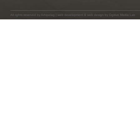
All rights reserved by
Arhipelag
|
web development
&
web design
by Ogitive Media Lab