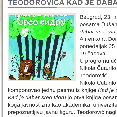
TEODOROVIĆA KAD JE DABA
Beograd, 23. 
pesama Dušan
dabar sreo vid
Amerikana Do
ponedeljak 25
19 časova.
U programu uče
Nikola Čuturil
Teodorović.
Nikola Čuturilo
komponovao jednu pesmu iz knjige
Kad je 
Kad je dabar sreo vidru
je prva knjiga pes
koga javnost zna kao akademika, univerzite
prepoznatljivu javnu figuru. Teodorović na