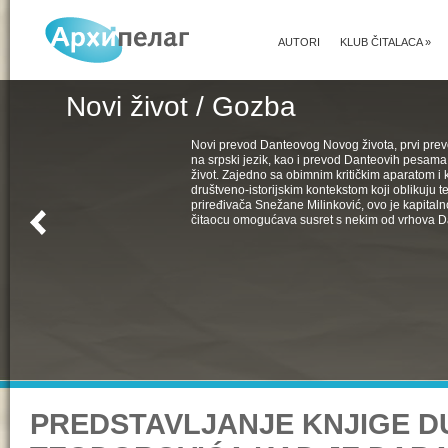
AUTORI
KLUB ČITALACA
»
Novi život / Gozba
Novi prevod Danteovog Novog života, prvi pr
na srpski jezik, kao i prevod Danteovih pesama
život. Zajedno sa obimnim kritičkim aparatom i k
društveno-istorijskim kontekstom koji oblikuju t
priređivača Snežane Milinković, ovo je kapital
čitaocu omogućava susret s nekim od vrhova D
PREDSTAVLJANJE KNJIGE 