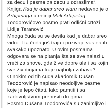
za decu i pesme za decu u odraslima“.
Knjiga
Kad je dabar sreo vidru
nedavno je o
Arhipelaga
u ediciji
Mali Arhipelag
.
Teodorovićeve pesme prati odlični crteži
Lidije Taranović.
Mnoga čuda su se desila kad je dabar sreo
vidru. I ta čuda još traju i pozivaju vas da ih
svakako upoznate. U ovim pesmama
odgovara se na pitanja šta se sve nalazi u
vreći za snove, gde žive dobre ale i sa koji
sve životinjama traje najbolja zabava?
O nekim od tih čuda akademik Dušan
Teodorović je napisao neodoljive pesme
koje je lepo čitati, lako pamtiti i sa
zadovoljstvom prenositi drugima.
Pesme Dušana Teodorovića su zanimljive i du