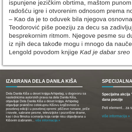
ispunjene jezičkim obrtima, maštom punom 
radošću igre i otvorenim odnosom prema no
– Kao da je to oduvek bila njegova osnovna
Teodorović piše poeziju za decu sa zadivlj
besprekornim ritmom. Njegove pesme su duho
iz njih deca takođe mogu i mnogo da nauče
Lengold povodom knjige
Kad je dabar sreo 
IZABRANA DELA DANILA KIŠA
SPECIJALNA
Dela Danila Kiša u deset knjiga Arhipelag, u dogovoru sa
Specijalna akcij
naslednicima autorskih prava na dela Danila Kiša,
dana poezije
objavljuje Dela Danila Kiša u deset knjiga. Arhipelag
objavljuje praktično celokupnu Kišovu književnost u
Peti element... za
posebnoj ediciji i u posebnoj opremi: piščeve romane, priče
i novele, sabrane pesme, televizijske i pozorišne drame,
više informacija »
kao i dva filmska scenarija koja ranije nisu objavljivana u
Kišovim izabranim...
više informacija »