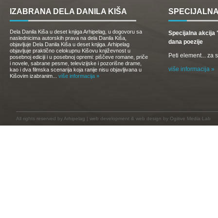
IZABRANA DELA DANILA KIŠA
SPECIJALNA
Dela Danila Kiša u deset knjiga Arhipelag, u dogovoru sa
Specijalna akcij
naslednicima autorskih prava na dela Danila Kiša,
dana poezije
objavljuje Dela Danila Kiša u deset knjiga. Arhipelag
objavljuje praktično celokupnu Kišovu književnost u
Peti element... za
posebnoj ediciji i u posebnoj opremi: piščeve romane, priče
i novele, sabrane pesme, televizijske i pozorišne drame,
više informacija »
kao i dva filmska scenarija koja ranije nisu objavljivana u
Kišovim izabranim...
više informacija »
All rights reserved by
Arhipelag
|
web development
&
web design
by Ogitive Media Lab