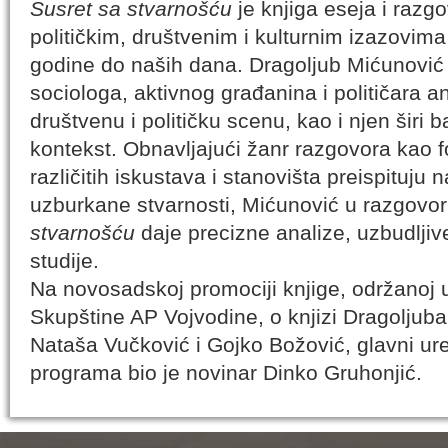
Susret sa stvarnošću
je knjiga eseja i razg
političkim, društvenim i kulturnim izazovima
godine do naših dana. Dragoljub Mićunović i
sociologa, aktivnog građanina i političara 
društvenu i političku scenu, kao i njen širi b
kontekst. Obnavljajući žanr razgovora kao f
različitih iskustava i stanovišta preispituju 
uzburkane stvarnosti, Mićunović u razgovor
stvarnošću
daje precizne analize, uzbudljiv
studije.
Na novosadskoj promociji knjige, održanoj 
Skupštine AP Vojvodine, o knjizi Dragoljuba
Nataša Vučković i Gojko Božović, glavni ur
programa bio je novinar Dinko Gruhonjić.