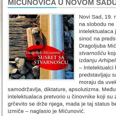
MIĆUNOVIĆA U NOVOM SAD
Novi Sad, 19.
na slobodu ne 
intelektualaca 
sinoć na preds
Dragoljuba Mi
stvarnošću
koj
izdanju
Arhipe
– Intelektualci 
predstavljaju s
moraju da uvek
samodržavlja, diktature, apsolutizma. Među
intelektualaca pretvorio u činovnike koji su
grčevito se drže njega, mada je taj status b
izmiče – naglasio je Mićunović.