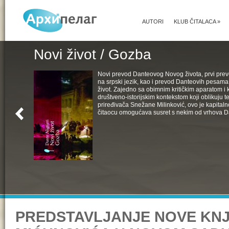
AUTORI
KLUB ČITALACA
»
Novi život / Gozba
Novi prevod Danteovog Novog života, prvi pr
na srpski jezik, kao i prevod Danteovih pesama
život. Zajedno sa obimnim kritičkim aparatom i k
društveno-istorijskim kontekstom koji oblikuju t
priređivača Snežane Milinković, ovo je kapital
čitaocu omogućava susret s nekim od vrhova D
PREDSTAVLJANJE NOVE KN