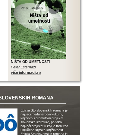
NIŠTA OD UMETNOSTI
Peter Esterhazi
više informacija »
SLOVENSKIH ROMANA
Edicija Sto slovenskih romana je
najveći međunarodni kulturni,
književni i promotivni projekat
slovenske literature, pa tako i
najveći projekat u koji je trenutno
uključena srpska književnost.
Edicija Sto slovenskih romana je