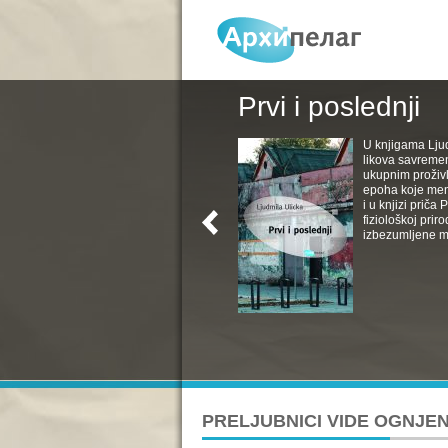
Prvi i poslednji
U knjigama Ljud
likova savremen
ukupnim proživl
epoha koje menj
i u knjizi priča
fiziološkoj pri
izbezumljene muv
PRELJUBNICI VIDE OGNJE