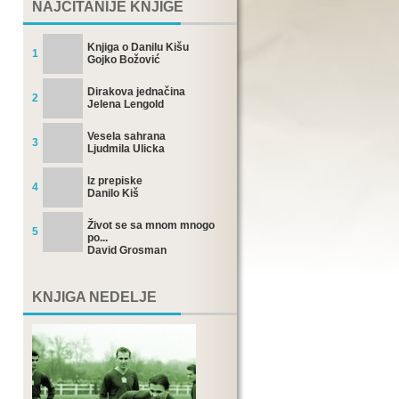
NAJČITANIJE KNJIGE
Knjiga o Danilu Kišu
1
Gojko Božović
Dirakova jednačina
2
Jelena Lengold
Vesela sahrana
3
Ljudmila Ulicka
Iz prepiske
4
Danilo Kiš
Život se sa mnom mnogo
5
po...
David Grosman
KNJIGA NEDELJE