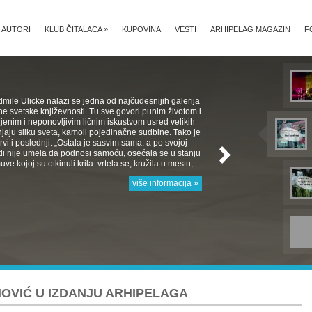
AUTORI
KLUB ČITALACA
»
KUPOVINA
VESTI
ARHIPELAG MAGAZIN
F
mile Ulicke nalazi se jedna od najčudesnijih galerija
e svetske književnosti. Tu sve govori punim životom i
jenim i neponovljivim ličnim iskustvom usred velikih
aju sliku sveta, kamoli pojedinačne sudbine. Tako je
 Prvi i poslednji. „Ostala je sasvim sama, a po svojoj
rodi nije umela da podnosi samoću, osećala se u stanju
e kojoj su otkinuli krila: vrtela se, kružila u mestu,...
više informacija »
NOVIĆ U IZDANJU ARHIPELAGA