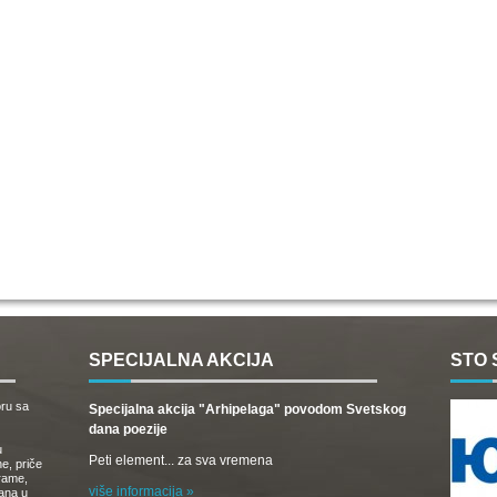
SPECIJALNA AKCIJA
STO 
oru sa
Specijalna akcija "Arhipelaga" povodom Svetskog
dana poezije
u
Peti element... za sva vremena
e, priče
drame,
više informacija »
vana u