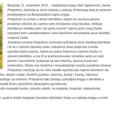
Beograd, 11. novembra 2015. – Najčitanija knjiga Vide Ognjenović, roman
Preljubnici
, doživela je osmo izdanje u izdanju
Arhipelaga
koje je nedavno
predstavljeno na Beogradskom sajmu knjiga.
Preljubnici
su roman o drami identiteta s kojom se suočava glavna
junakinja odlučna da, uprkos svim nevoljama svog iskustva, oblikuje
identitet po vlastitoj meri i da sama osmisli i ispriča priču svog života
nasuprot svim uslovljenostima i svim klasičnim verovanjima da je identitet
unapred zadat.
Junakinja romana
Preljubnici
iznenada doživljava slom vlastitog identiteta
i to se u njenom iskustvu zrele i ostvarene žene javlja kao izrazita
egzistencijalna drama. Jedna po jedna činjenica o njenom životu i o
njenom identitetu, a sve ih je podrazumevala i smatrala same po sebi
jasnim i razumljivim, pokazuje se kao netačna, sporna ili pak kao
nedovoljna. Otuda ova moderna i nesvakidašnje snažna junakinja romana
Preljubnici
odlučuje da na rubu vlastite egzistencije napravi preokret i da
tva, strasti i mašte, životnih potreba i planova, žudnji i znanja, interesa i
 potrage za smislom.
Preljubnici
tako postaju uzbudljiva knjiga o identitetu u
astiti život u graničnim situacijama egzistencije.
še evropskih jezika, između ostalih, na engleski, bugarski, makedonski,
. godine dobila Nagradu Narodne biblioteke Srbije za najbolju knjigu u mreži