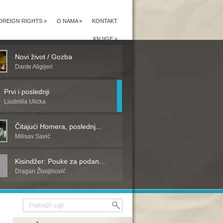
OREIGN RIGHTS
»
O NAMA
»
KONTAKT
KNJIGE
»
Novi život / Gozba
Dante Aligijeri
Prvi i poslednji
Ljudmila Ulicka
Čitajući Homera, poslednj...
Milisav Savić
Kisindžer: Pouke za podan...
Dragan Živojinović