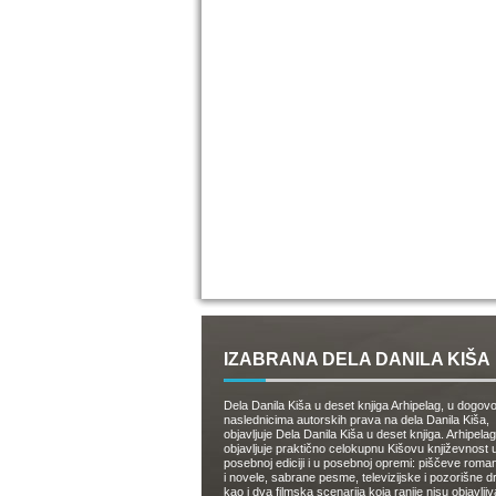
IZABRANA DELA DANILA KIŠA
Dela Danila Kiša u deset knjiga Arhipelag, u dogov
naslednicima autorskih prava na dela Danila Kiša,
objavljuje Dela Danila Kiša u deset knjiga. Arhipelag
objavljuje praktično celokupnu Kišovu književnost 
posebnoj ediciji i u posebnoj opremi: piščeve roman
i novele, sabrane pesme, televizijske i pozorišne 
kao i dva filmska scenarija koja ranije nisu objavlji