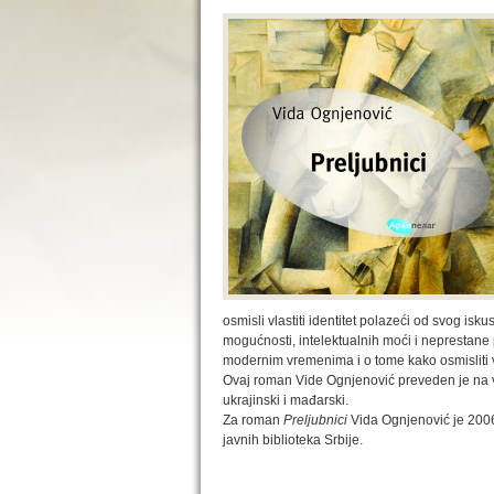
osmisli vlastiti identitet polazeći od svog iskus
mogućnosti, intelektualnih moći i neprestane
modernim vremenima i o tome kako osmisliti vl
Ovaj roman Vide Ognjenović preveden je na vi
ukrajinski i mađarski.
Za roman
Preljubnici
Vida Ognjenović je 2006
javnih biblioteka Srbije.