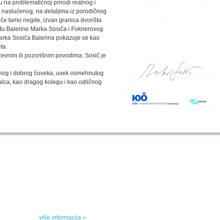
u na problematičnoj prirodi realnog i
i naslućenog, na detaljima iz porodičnog
eče tamo negde, izvan granica dvorišta
među Balerine Marka Sosiča i Foknerovog
arka Sosiča Balerina pokazuje se kao
ta.
iževnim ili pozorišnim povodima. Sosič je
nog i dobrog čoveka, uvek osmehnutog
alca, kao dragog kolegu i kao odličnog
SPECIJALNA AKCIJA
STO 
oru sa
Specijalna akcija "Arhipelaga" povodom Svetskog
dana poezije
u
Peti element... za sva vremena
e, priče
drame,
više informacija »
vana u