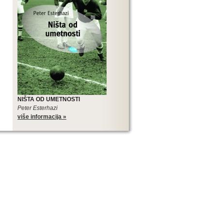
NIŠTA OD UMETNOSTI
Peter Esterhazi
više informacija »
SLOVENSKIH ROMANA
Edicija Sto slovenskih romana je
najveći međunarodni kulturni,
književni i promotivni projekat
slovenske literature, pa tako i
najveći projekat u koji je trenutno
uključena srpska književnost.
Edicija Sto slovenskih romana je