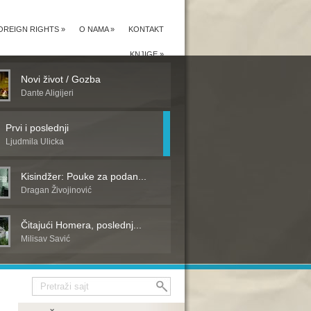
OREIGN RIGHTS
»
O NAMA
»
KONTAKT
KNJIGE
»
Novi život / Gozba
Dante Aligijeri
Prvi i poslednji
Ljudmila Ulicka
Kisindžer: Pouke za podan...
Dragan Živojinović
Čitajući Homera, poslednj...
Milisav Savić