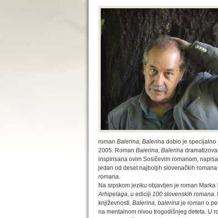
roman
Balerina, Balerina
dobio je specijalno
2005. Roman
Balerina, Balerina
dramatizovan
inspirisana ovim Sosičevim romanom, napisa
jedan od deset najboljih slovenačkih romana 
romana
.
Na srpskom jeziku objavljen je roman Marka
Arhipelaga
, u ediciji
100 slovenskih romana
.
književnosti,
Balerina, balerina
je roman o pet
na mentalnom nivou trogodišnjeg deteta. U