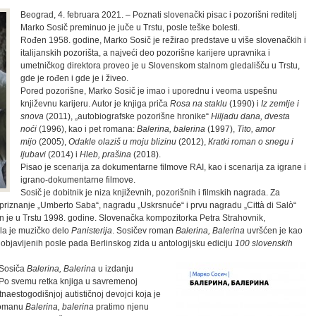
Beograd, 4. februara 2021. – Poznati slovenački pisac i pozorišni reditelj
Marko Sosič preminuo je juče u Trstu, posle teške bolesti.
Rođen 1958. godine, Marko Sosič je režirao predstave u više slovenačkih i
italijanskih pozorišta, a najveći deo pozorišne karijere upravnika i
umetničkog direktora proveo je u Slovenskom stalnom gledališču u Trstu,
gde je rođen i gde je i živeo.
Pored pozorišne, Marko Sosič je imao i uporednu i veoma uspešnu
književnu karijeru. Autor je knjiga priča
Rosa na staklu
(1990) i
Iz zemlje i
snova
(2011), „autobiografske pozorišne hronike“
Hiljadu dana, dvesta
noći
(1996), kao i pet romana:
Balerina, balerina
(1997),
Tito, amor
mijo
(2005),
Odakle olaziš u moju blizinu
(2012),
Кratki roman o snegu i
ljubavi
(2014) i
Hleb, prašina
(2018).
Pisao je scenarija za dokumentarne filmove RAI, kao i scenarija za igrane i
igrano-dokumentarne filmove.
Sosič je dobitnik je niza književnih, pozorišnih i filmskih nagrada. Za
 priznanje „Umberto Saba“, nagradu „Uskrsnuće“ i prvu nagradu „Città di Salò“
 je u Trstu 1998. godine. Slovenačka kompozitorka Petra Strahovnik,
la je muzičko delo
Panisterija
. Sosičev roman
Balerina, Balerina
uvršćen je kao
objavljenih posle pada Berlinskog zida u antologijsku ediciju
100 slovenskih
 Sosiča
Balerina, Balerina
u izdanju
 Po svemu retka knjiga u savremenoj
naestogodišnjoj autističnoj devojci koja je
 romanu
Balerina, balerina
pratimo njenu