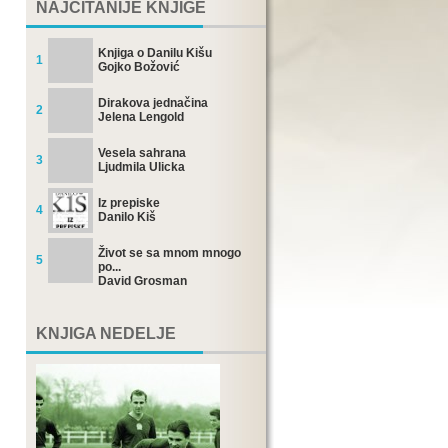
NAJČITANIJE KNJIGE
Knjiga o Danilu Kišu
1
Gojko Božović
Dirakova jednačina
2
Jelena Lengold
Vesela sahrana
3
Ljudmila Ulicka
Iz prepiske
4
Danilo Kiš
Život se sa mnom mnogo
5
po...
David Grosman
KNJIGA NEDELJE