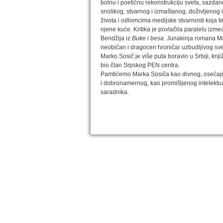
bolnu i poetičnu rekonstrukciju sveta, sazdan
snolikog, stvarnog i izmaštanog, doživljenog 
života i odlomcima medijske stvarnosti koja t
njene kuće. Kritika je povlačila paralelu iz
Bendžija iz
Buke i besa
. Junakinja romana M
neobičan i dragocen hroničar uzbudljivog sve
Marko Sosič je više puta boravio u Srbiji, knj
bio član Srpskog PEN centra.
Pamtićemo Marka Sosiča kao divnog, osećaj
i dobronamernog, kao promišljenog intelektu
saradnika.
IZABRANA DELA DANILA KIŠA
Dela Danila Kiša u deset knjiga Arhipelag, u dogov
naslednicima autorskih prava na dela Danila Kiša,
objavljuje Dela Danila Kiša u deset knjiga. Arhipelag
objavljuje praktično celokupnu Kišovu književnost 
posebnoj ediciji i u posebnoj opremi: piščeve roman
i novele, sabrane pesme, televizijske i pozorišne 
kao i dva filmska scenarija koja ranije nisu objavlji