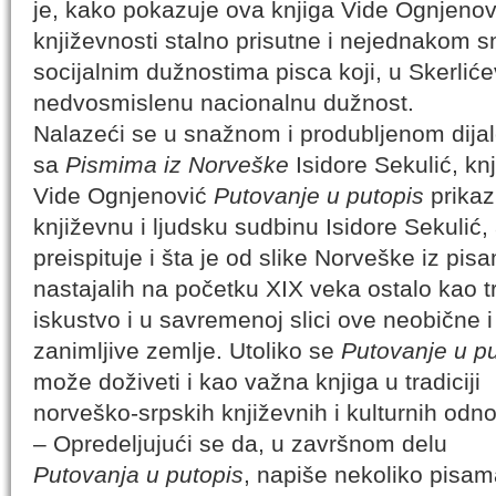
je, kako pokazuje ova knjiga Vide Ognjenov
književnosti stalno prisutne i nejednakom 
socijalnim dužnostima pisca koji, u Skerlićev
nedvosmislenu nacionalnu dužnost.
Nalazeći se u snažnom i produbljenom dija
sa
Pismima iz Norveške
Isidore Sekulić, kn
Vide Ognjenović
Putovanje u putopis
prikaz
književnu i ljudsku sudbinu Isidore Sekulić, 
preispituje i šta je od slike Norveške iz pis
nastajalih na početku XIX veka ostalo kao t
iskustvo i u savremenoj slici ove neobične i
zanimljive zemlje. Utoliko se
Putovanje u pu
može doživeti i kao važna knjiga u tradiciji
norveško-srpskih književnih i kulturnih odn
– Opredeljujući se da, u završnom delu
Putovanja u putopis
, napiše nekoliko pisama