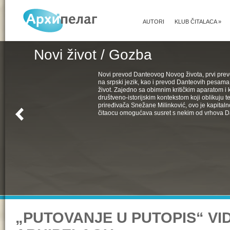
AUTORI
KLUB ČITALACA
»
Novi život / Gozba
Novi prevod Danteovog Novog života, prvi pr
na srpski jezik, kao i prevod Danteovih pesama
život. Zajedno sa obimnim kritičkim aparatom i k
društveno-istorijskim kontekstom koji oblikuju t
priređivača Snežane Milinković, ovo je kapital
čitaocu omogućava susret s nekim od vrhova D
„PUTOVANJE U PUTOPIS“ VI