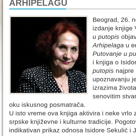
ARHIPELAGU
Beograd, 26. 
izdanje knjige
u putopis
objav
Arhipelaga
u ed
Putovanje u pu
i knjiga o Isido
putopis
najpre 
upoznavanju je
izrazima života
senovitim stvar
oku iskusnog posmatrača.
U isto vreme ova knjiga aktivira i neke vrlo 
srpske književne i kulturne tradicije. Pogot
indikativan prikaz odnosa Isidore Sekulić i