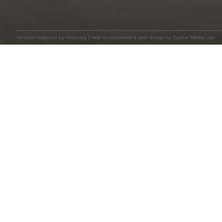
All rights reserved by
Arhipelag
|
web development
&
web design
by Ogitive Media Lab