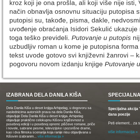
kroz koji je ona prošla, ali koji više nije ist
način obnavlja osnovnu situaciju putopisa s
putopisi su, takođe, pisma, dakle, nedvosmi
uvođenje obraćanja Isidori Sekulić ukazuje
toga teško prevideli.
Putovanje u putopis
nij
uzbudljiv roman u kome je putopisna forma
tekst uvode gotovo svi književni žanrovi ­–
pogovoru novom izdanju knjige
Putovanje u
IZABRANA DELA DANILA KIŠA
SPECIJALNA
Dela Danila Kiša u deset knjiga Arhipelag, u dogovoru sa
Specijalna akcij
naslednicima autorskih prava na dela Danila Kiša,
dana poezije
objavljuje Dela Danila Kiša u deset knjiga. Arhipelag
objavljuje praktično celokupnu Kišovu književnost u
Peti element... za
posebnoj ediciji i u posebnoj opremi: piščeve romane, priče
i novele, sabrane pesme, televizijske i pozorišne drame,
više informacija »
kao i dva filmska scenarija koja ranije nisu objavljivana u
Kišovim izabranim...
više informacija »