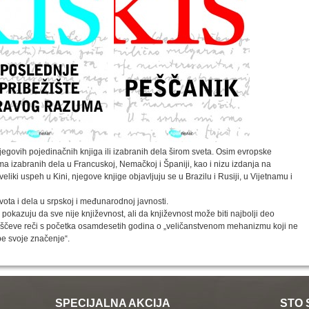
njegovih pojedinačnih knjiga ili izabranih dela širom sveta. Osim evropske
jima izabranih dela u Francuskoj, Nemačkoj i Španiji, kao i nizu izdanja na
liki uspeh u Kini, njegove knjige objavljuju se u Brazilu i Rusiji, u Vijetnamu i
života i dela u srpskoj i međunarodnoj javnosti.
o­kazuju da sve nije književnost, ali da književnost može biti najbolji deo
piščeve reči s početka osamdesetih godina o „veličanstvenom mehanizmu koji ne
be svoje značenje“.
SPECIJALNA AKCIJA
STO 