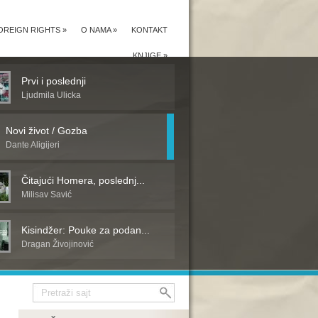
OREIGN RIGHTS
»
O NAMA
»
KONTAKT
KNJIGE
»
Prvi i poslednji
Ljudmila Ulicka
Novi život / Gozba
Dante Aligijeri
Čitajući Homera, poslednj...
Milisav Savić
Kisindžer: Pouke za podan...
Dragan Živojinović