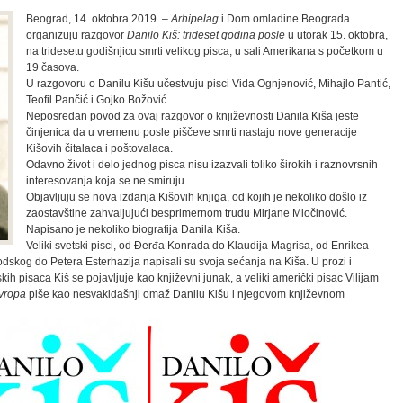
Beograd, 14. oktobra 2019. –
Arhipelag
i Dom omladine Beograda
organizuju razgovor
Danilo Kiš:
trideset godina posle
u utorak 15. oktobra,
na tridesetu godišnjicu smrti velikog pisca, u sali Amerikana s početkom u
19 časova.
U razgovoru o Danilu Kišu učestvuju pisci Vida Ognjenović, Mihajlo Pantić,
Teofil Pančić i Gojko Božović.
Neposredan povod za ovaj razgovor o književnosti Danila Kiša jeste
činjenica da u vremenu posle piščeve smrti nastaju nove generacije
Kišovih čitalaca i poštovalaca.
Odavno život i delo jednog pisca nisu izazvali toliko širokih i raznovrsnih
interesovanja koja se ne smiruju.
Objavljuju se nova izdanja Kišovih knjiga, od kojih je nekoliko došlo iz
zaostavštine zahvaljujući besprimernom trudu Mirjane Miočinović.
Napisano je nekoliko biografija Danila Kiša.
Veliki svetski pisci, od Đerđa Konrada do Klaudija Magrisa, od Enrikea
dskog do Petera Esterhazija napisali su svoja sećanja na Kiša. U prozi i
skih pisaca Kiš se pojavljuje kao književni junak, a veliki američki pisac Vilijam
Evropa
piše kao nesvakidašnji omaž Danilu Kišu i njegovom književnom