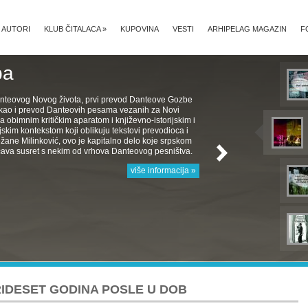
AUTORI
KLUB ČITALACA
»
KUPOVINA
VESTI
ARHIPELAG MAGAZIN
F
ba
nteovog Novog života, prvi prevod Danteove Gozbe
, kao i prevod Danteovih pesama vezanih za Novi
a obimnim kritičkim aparatom i književno-istorijskim i
jskim kontekstom koji oblikuju tekstovi prevodioca i
žane Milinković, ovo je kapitalno delo koje srpskom
ava susret s nekim od vrhova Danteovog pesništva.
više informacija »
RIDESET GODINA POSLE U DOB