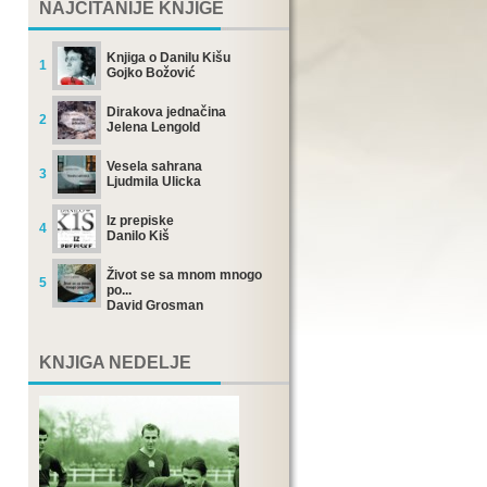
NAJČITANIJE KNJIGE
Knjiga o Danilu Kišu
1
Gojko Božović
Dirakova jednačina
2
Jelena Lengold
Vesela sahrana
3
Ljudmila Ulicka
Iz prepiske
4
Danilo Kiš
Život se sa mnom mnogo
5
po...
David Grosman
KNJIGA NEDELJE