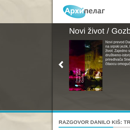
Novi život / Goz
Novi prevod Da
na srpski jezik
život. Zajedno s
društveno-istori
priređivača Sne
čitaocu omoguć
RAZGOVOR DANILO KIŠ: T