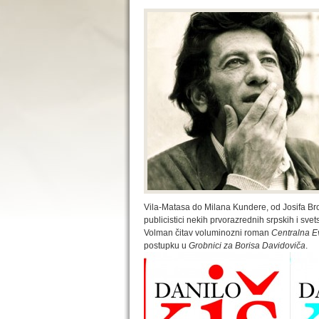
Vila-Matasa do Milana Kundere, od Josifa Bro
publicistici nekih prvorazrednih srpskih i svet
Volman čitav voluminozni roman
Centralna 
postupku u
Grobnici za Borisa Davidoviča
.