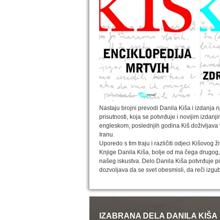
Nastaju brojni prevodi Danila Kiša i izdanja 
prisutnosti, koja se potvrđuje i novijim izdan
engleskom, poslednjih godina Kiš doživljava ve
Iranu.
Uporedo s tim traju i različiti odjeci Kišovog 
Knjige Danila Kiša, bolje od ma čega drugog, p
našeg iskustva. Delo Danila Kiša potvrđuje 
dozvoljava da se svet obesmisli, da reči izgu
IZABRANA DELA DANILA KIŠA