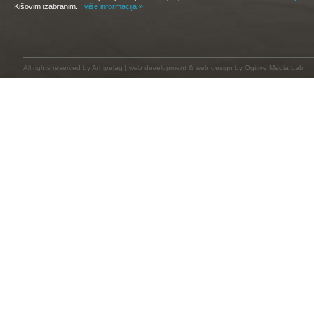
Kišovim izabranim...
više informacija »
All rights reserved by
Arhipelag
|
web development
&
web design
by Ogitive Media Lab