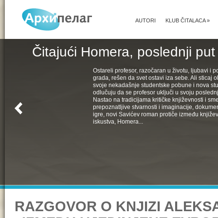
AUTORI
KLUB ČITALACA
»
Čitajući Homera, poslednji put
Ostareli profesor, razočaran u životu, ljubavi i pol
grada, rešen da svet ostavi iza sebe. Ali sticaj 
svoje nekadašnje studentske pobune i nova st
odlučuju da se profesor uključi u svoju poslednju
Nastao na tradicijama kritičke književnosti i s
prepoznatljive stvarnosti i imaginacije, dokumen
igre, novi Savićev roman protiče između književ
iskustva, Homera...
RAZGOVOR O KNJIZI ALEKS