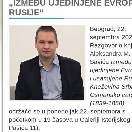
„IZMEĐU UJEDINJENE EVRO
RUSIJE“
Beograd, 22.
septembra 202
Razgovor o knj
Aleksandra M.
Savića
Između
ujedinjene Evr
i usamljene Ru
Kneževina Srbi
Osmansko car
(1839-1858)
održaće se u ponedeljak 22. septembra s
početkom u 19 časova u Galeriji Istorijskog
Pašića 11).