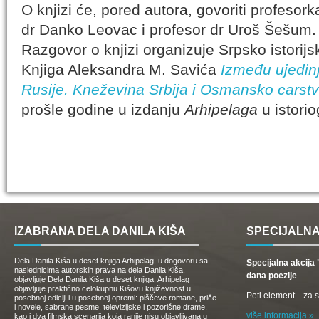
O knjizi će, pored autora, govoriti profesor
dr Danko Leovac i profesor dr Uroš Šešum.
Razgovor o knjizi organizuje Srpsko istorijs
Knjiga Aleksandra M. Savića
Između ujedin
Rusije. Kneževina Srbija i Osmansko carst
prošle godine u izdanju
Arhipelaga
u istorio
IZABRANA DELA DANILA KIŠA
SPECIJALNA
Dela Danila Kiša u deset knjiga Arhipelag, u dogovoru sa
Specijalna akcij
naslednicima autorskih prava na dela Danila Kiša,
dana poezije
objavljuje Dela Danila Kiša u deset knjiga. Arhipelag
objavljuje praktično celokupnu Kišovu književnost u
Peti element... za
posebnoj ediciji i u posebnoj opremi: piščeve romane, priče
i novele, sabrane pesme, televizijske i pozorišne drame,
više informacija »
kao i dva filmska scenarija koja ranije nisu objavljivana u