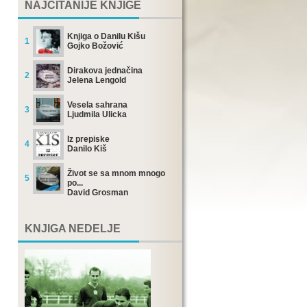
NAJČITANIJE KNJIGE
Knjiga o Danilu Kišu
1
Gojko Božović
Dirakova jednačina
2
Jelena Lengold
Vesela sahrana
3
Ljudmila Ulicka
Iz prepiske
4
Danilo Kiš
Život se sa mnom mnogo
5
po...
David Grosman
KNJIGA NEDELJE