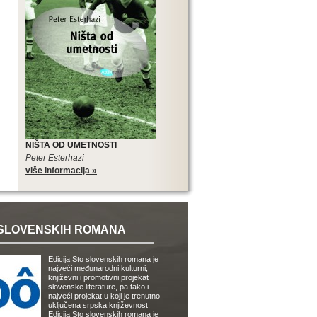
NIŠTA OD UMETNOSTI
Peter Esterhazi
više informacija »
SLOVENSKIH ROMANA
Edicija Sto slovenskih romana je
najveći međunarodni kulturni,
književni i promotivni projekat
slovenske literature, pa tako i
najveći projekat u koji je trenutno
uključena srpska književnost.
Edicija Sto slovenskih romana je