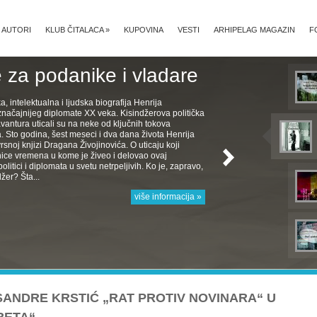
AUTORI
KLUB ČITALACA
»
KUPOVINA
VESTI
ARHIPELAG MAGAZIN
F
 za podanike i vladare
ka, intelektualna i ljudska biografija Henrija
značajnijeg diplomate XX veka. Kisindžerova politička
avantura uticali su na neke od ključnih tokova
Sto godina, šest meseci i dva dana života Henrija
rsnoj knjizi Dragana Živojinovića. O uticaju koji
nice vremena u kome je živeo i delovao ovaj
politici i diplomata u svetu netrpeljivih. Ko je, zapravo,
žer? Šta...
više informacija »
SANDRE KRSTIĆ „RAT PROTIV NOVINARA“ U