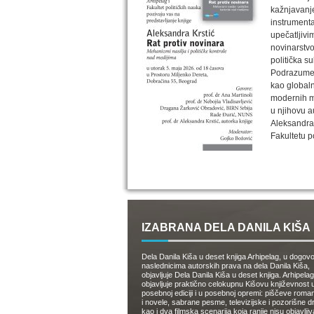
kažnjavanje
instrumenta
upečatljivi
novinarstvo
politička su
Podrazumeva
kao globaln
modernih m
u njihovu a
Aleksandra 
Fakultetu p
IZABRANA DELA DANILA KIŠA
Dela Danila Kiša u deset knjiga Arhipelag, u dogov
naslednicima autorskih prava na dela Danila Kiša,
objavljuje Dela Danila Kiša u deset knjiga. Arhipelag
objavljuje praktično celokupnu Kišovu književnost 
posebnoj ediciji i u posebnoj opremi: piščeve roman
i novele, sabrane pesme, televizijske i pozorišne 
kao i dva filmska scenarija koja ranije nisu objavlji