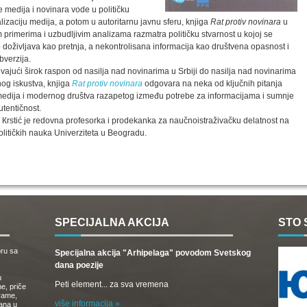
 medija i novinara vode u političku
lizaciju medija, a potom u autoritarnu javnu sferu, knjiga
Rat protiv novinara
u
m primerima i uzbudljivim analizama razmatra političku stvarnost u kojoj se
 doživljava kao pretnja, a nekontrolisana informacija kao društvena opasnost i
bverzija.
jući širok raspon od nasilja nad novinarima u Srbiji do nasilja nad novinarima
og iskustva, knjiga
Rat protiv novinara
odgovara na neka od ključnih pitanja
edija i modernog društva razapetog između potrebe za informacijama i sumnje
utentičnost.
Кrstić je redovna profesorka i prodekanka za naučnoistraživačku delatnost na
olitičkih nauka Univerziteta u Beogradu.
SPECIJALNA AKCIJA
STO 
oru sa
Specijalna akcija "Arhipelaga" povodom Svetskog
dana poezije
u
Peti element... za sva vremena
e, priče
drame,
više informacija »
vana u