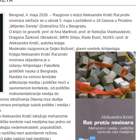
RETA“
Beograd, 4. maja 2026. – Razgovor o knjizi Aleksandre Krstić
Rat protiv
novinara
održaće se u utorak 5. maja s početkom u 18 časova u Prostoru
„Miljenko Dereta“ (Dobračina 55) u Beogradu.
O knjizi će govoriti: prof. dr Ana Martinoli, prof. dr Nebojša Vladisavljević,
Dragana Žarković Obradović, BIRN Srbija, Rade Đurić, NUNS i prof. dr
Aleksandra Krstić, autorka knjige.
Moderator razgovora je Gojko Božović, glavni urednik
Arhipelaga
.
Knjiga Aleksandre Krstić
Rat protiv
novinara
objavljena je u
izdanju
Arhipelaga
i Fakulteta
političkih nauka iz Beograda.
Nastala na osnovu teorijske
artikulacije medija i političke moći u
savremenom kontekstu, od političke
instrumentalizacije medija do
novu istraživanja čitavog niza studija
ovinara
preispituje sukob politike i medija i
n.
zi Aleksandra Krstić istražuje mehanizme
olitičke kontrole nad medijima kao jednu od
rategija nedemokratskih, populističkih,
u različitoj meri autoritarnih režima.
ći kako nadzor nad medijima i