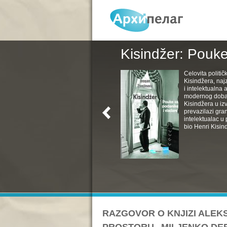
Kisindžer: Pouke
Celovita politič
Kisindžera, naj
i intelektualna 
modernog doba. 
Kisindžera u izv
prevazilazi gra
intelektualac u 
bio Henri Kisind
RAZGOVOR O KNJIZI ALEK