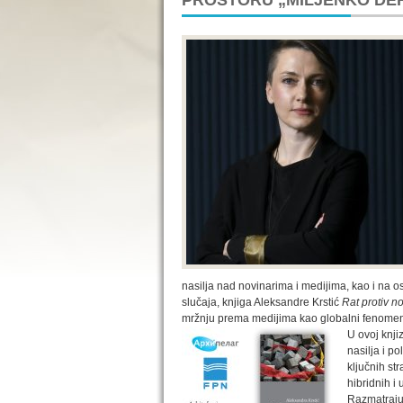
PROSTORU „MILJENKO DE
nasilja nad novinarima i medijima, kao i na os
slučaja, knjiga Aleksandre Krstić
Rat protiv n
mržnju prema medijima kao globalni fenome
U ovoj knji
nasilja i p
ključnih st
hibridnih i 
Razmatraju