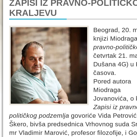
ZAPISI IZ PRAVNO-POLITIČ
KRALJEVU
Beograd, 20. 
knjizi Miodra
pravno-politič
četvrtak 21. m
Dušana 4G) u 
časova.
Pored autora
Miodraga
Jovanovića, o k
Zapisi iz pravn
političkog podzemlja
govoriće Vida Petrović
Škero, bivša predsednica Vrhovnog suda Sr
mr Vladimir Marović, profesor filozofije, i G