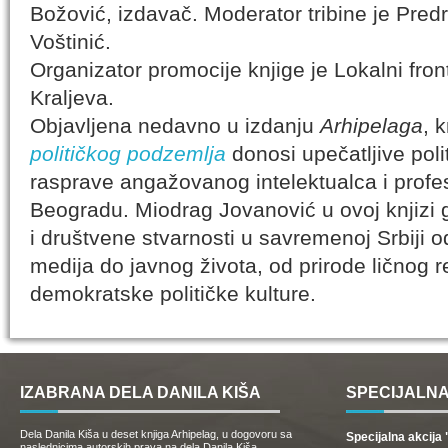
Božović, izdavač. Moderator tribine je Pred
Voštinić.
Organizator promocije knjige je Lokalni front
Kraljeva.
Objavljena nedavno u izdanju
Arhipelaga
, 
političkog podzemlja
donosi upečatljive polit
rasprave angažovanog intelektualca i profe
Beogradu. Miodrag Jovanović u ovoj knjizi g
i društvene stvarnosti u savremenoj Srbiji o
medija do javnog života, od prirode ličnog r
demokratske političke kulture.
IZABRANA DELA DANILA KIŠA
SPECIJALNA
Dela Danila Kiša u deset knjiga Arhipelag, u dogovoru sa
Specijalna akcij
naslednicima autorskih prava na dela Danila Kiša,