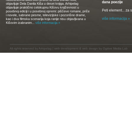
dana poezije
objavljuje Dela Danila Kiša u deset knjiga. Arhipelag
objavljuje praktično celokupnu Kišovu književnost u
Peti element... za
posebnoj ediciji i u posebnoj opremi: piščeve romane, priče
i novele, sabrane pesme, televizijske i pozorišne drame,
više informacija »
kao i dva filmska scenarija koja ranije nisu objavljivana u
Kišovim izabranim...
više informacija »
All rights reserved by
Arhipelag
|
web development
&
web design
by Ogitive Media Lab