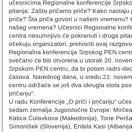
učesnicima Regionalne konferencije Srpsk
pitanja: Zašto pričamo priče? Kako nastaj
priče? Šta priča govori u našem vremenu?
našeg vremena? Učesnici Regionalne konf
centra nesumnjivo će pokrenuti i druga pitanj
očekuju organizatori, pretvoriti ovaj razgov
Regionalna konferencija Srpskog PEN centra 
svečano će biti otvorena u utorak 20. nove
Srpskom PEN centru, da bi potom radni deo
časova. Narednog dana, u sredu 21. nove
centru održaće se još dva okrugla stola pos
pričanju“.
U radu Konferencije „O priči i pričanju“ učestv
sedam zemalja Jugoistočne Evrope: Mirčea
Katica Ćulavkova (Makedonija), Tone Peršak
Simonišek (Slovenija), Entela Kasi (Albanij