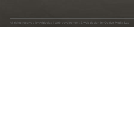
All rights reserved by
Arhipelag
|
web development
&
web design
by Ogitive Media Lab