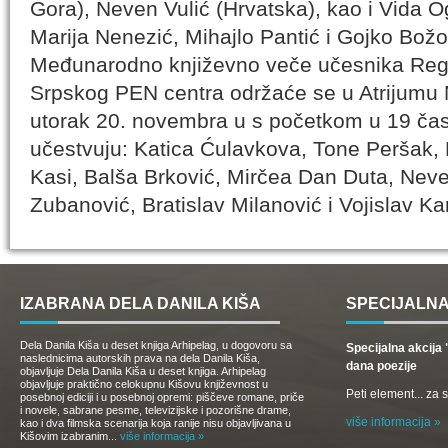
Gora), Neven Vulić (Hrvatska), kao i Vida 
Marija Nenezić, Mihajlo Pantić i Gojko Božo
Međunarodno književno veče učesnika Regi
Srpskog PEN centra održaće se u Atrijumu N
utorak 20. novembra u s početkom u 19 ča
učestvuju: Katica Ćulavkova, Tone Peršak,
Kasi, Balša Brković, Mirčea Dan Duta, Neve
Zubanović, Bratislav Milanović i Vojislav Ka
IZABRANA DELA DANILA KIŠA
SPECIJALNA
Dela Danila Kiša u deset knjiga Arhipelag, u dogovoru sa
Specijalna akcij
naslednicima autorskih prava na dela Danila Kiša,
dana poezije
objavljuje Dela Danila Kiša u deset knjiga. Arhipelag
objavljuje praktično celokupnu Kišovu književnost u
Peti element... za
posebnoj ediciji i u posebnoj opremi: piščeve romane, priče
i novele, sabrane pesme, televizijske i pozorišne drame,
više informacija »
kao i dva filmska scenarija koja ranije nisu objavljivana u
Kišovim izabranim...
više informacija »