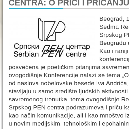
CENTRA: O PRIČI I PRIČANJ
Beograd, 
Sedma Reg
Srpskog P
Beogradu 
Kao i rani
konferenci
posvećena je poetičkim pitanjima savremene
ovogodišnje Konferencije nalazi se tema „O p
od naslova nobelovske besede Iva Andrića, u
stavljaju u samo središte ljudskih aktivnost
savremenog trenutka, tema ovogodišnje Re
Srpskog PEN centra podrazumeva i priču kao 
kao način komunikacije, ali i kao mnoštvo iz
u novim medijskim, tehnološkim i epohalni