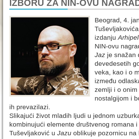
IZBORU ZA NIN-OVU NAGRA
Beograd, 4. j
Tuševljaković
izdanju
Arhipe
NIN-ovu nagra
Jaz
je snažan d
devedesetih go
veka, kao i o m
između odlaska
zemlji i o onim
nostalgijom i 
ih prevazilazi.
Slikajući život mladih ljudi u jednom uzbu
kombinujući elemente društvenog romana i 
Tuševljaković u
Jazu
oblikuje pozornicu na k