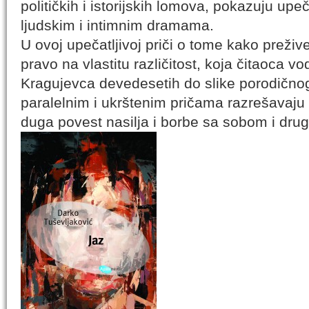
političkih i istorijskih lomova, pokazuju upeča
ljudskim i intimnim dramama.
U ovoj upečatljivoj priči o tome kako preživet
pravo na vlastitu različitost, koja čitaoca v
Kragujevca devedesetih do slike porodično
paralelnim i ukrštenim pričama razrešavaju 
duga povest nasilja i borbe sa sobom i dru