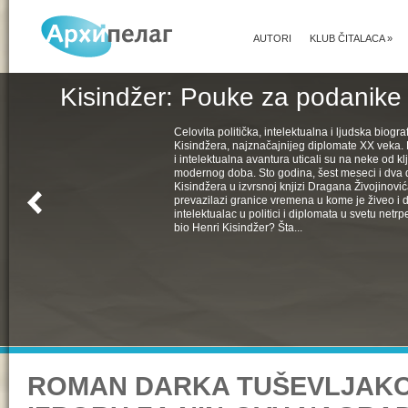
AUTORI
KLUB ČITALACA
»
Kisindžer: Pouke za podanike 
Celovita politička, intelektualna i ljudska biogra
Kisindžera, najznačajnijeg diplomate XX veka. 
i intelektualna avantura uticali su na neke od k
modernog doba. Sto godina, šest meseci i dva 
Kisindžera u izvrsnoj knjizi Dragana Živojinovića
prevazilazi granice vremena u kome je živeo i 
intelektualac u politici i diplomata u svetu netrpe
bio Henri Kisindžer? Šta...
ROMAN DARKA TUŠEVLJAKO