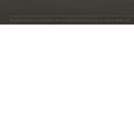
All rights reserved by
Arhipelag
|
web development
&
web design
by Ogitive Media Lab