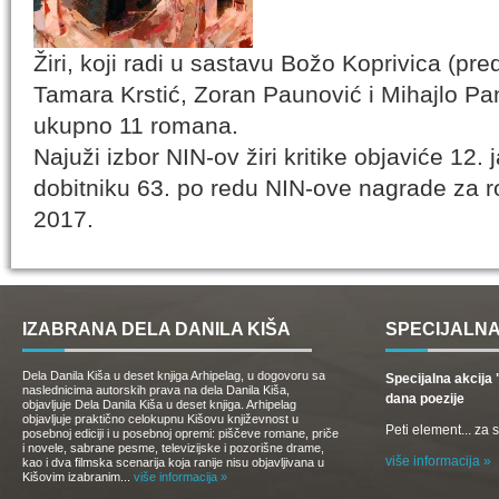
Žiri, koji radi u sastavu Božo Koprivica (p
Tamara Krstić, Zoran Paunović i Mihajlo Pant
ukupno 11 romana.
Najuži izbor NIN-ov žiri kritike objaviće 12.
dobitniku 63. po redu NIN-ove nagrade za 
2017.
IZABRANA DELA DANILA KIŠA
SPECIJALNA
Dela Danila Kiša u deset knjiga Arhipelag, u dogovoru sa
Specijalna akcij
naslednicima autorskih prava na dela Danila Kiša,
dana poezije
objavljuje Dela Danila Kiša u deset knjiga. Arhipelag
objavljuje praktično celokupnu Kišovu književnost u
Peti element... za
posebnoj ediciji i u posebnoj opremi: piščeve romane, priče
i novele, sabrane pesme, televizijske i pozorišne drame,
više informacija »
kao i dva filmska scenarija koja ranije nisu objavljivana u
Kišovim izabranim...
više informacija »