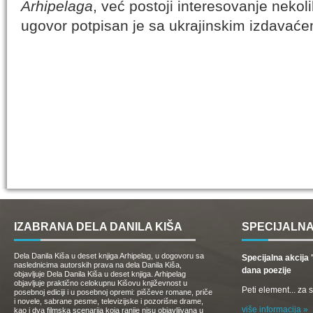
Arhipelaga
, već postoji interesovanje nekoli
ugovor potpisan je sa ukrajinskim izdavać
IZABRANA DELA DANILA KIŠA
SPECIJALNA
Dela Danila Kiša u deset knjiga Arhipelag, u dogovoru sa
Specijalna akcij
naslednicima autorskih prava na dela Danila Kiša,
dana poezije
objavljuje Dela Danila Kiša u deset knjiga. Arhipelag
objavljuje praktično celokupnu Kišovu književnost u
Peti element... za
posebnoj ediciji i u posebnoj opremi: piščeve romane, priče
i novele, sabrane pesme, televizijske i pozorišne drame,
više informacija »
kao i dva filmska scenarija koja ranije nisu objavljivana u