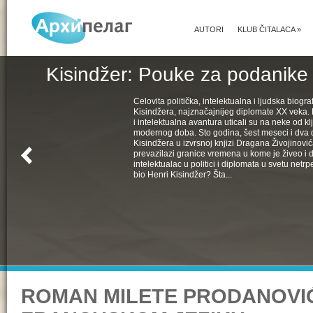
AUTORI
KLUB ČITALACA
»
Kisindžer: Pouke za podanike 
Celovita politička, intelektualna i ljudska biogra
Kisindžera, najznačajnijeg diplomate XX veka. 
i intelektualna avantura uticali su na neke od k
modernog doba. Sto godina, šest meseci i dva 
Kisindžera u izvrsnoj knjizi Dragana Živojinovića
prevazilazi granice vremena u kome je živeo i 
intelektualac u politici i diplomata u svetu netrpe
bio Henri Kisindžer? Šta...
ROMAN MILETE PRODANOVI