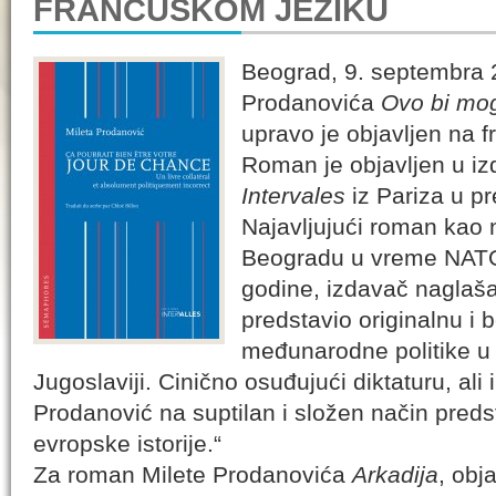
FRANCUSKOM JEZIKU
Beograd, 9. septembra 
Prodanovića
Ovo bi mog
upravo je objavljen na 
Roman je objavljen u i
Intervales
iz Pariza u pr
Najavljujući roman kao 
Beogradu u vreme NAT
godine, izdavač naglaša
predstavio originalnu i
međunarodne politike u 
Jugoslaviji. Cinično osuđujući diktaturu, a
Prodanović na suptilan i složen način pred
evropske istorije.“
Za roman Milete Prodanovića
Arkadija
, obj