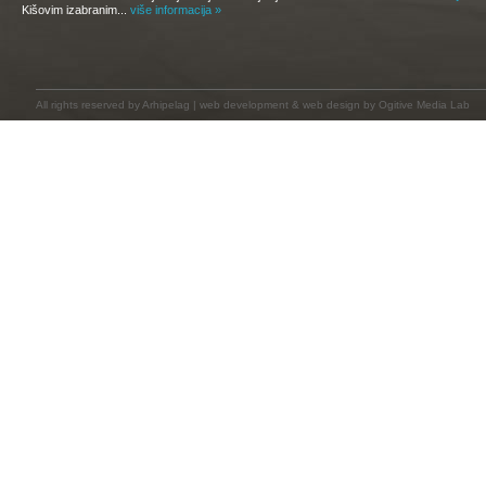
Kišovim izabranim...
više informacija »
All rights reserved by
Arhipelag
|
web development
&
web design
by Ogitive Media Lab