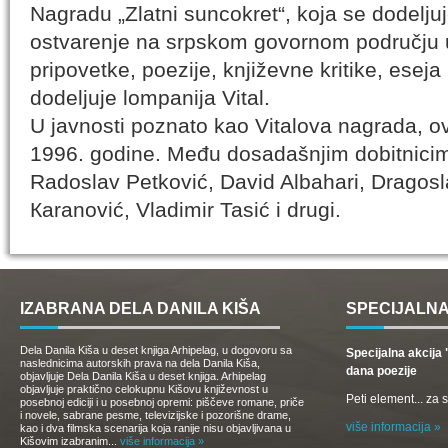
Nagradu „Zlatni suncokret“, koja se dodeljuj
ostvarenje na srpskom govornom području
pripovetke, poezije, književne kritike, eseja 
dodeljuje lompanija Vital.
U javnosti poznato kao Vitalova nagrada, ov
1996. godine. Među dosadašnjim dobitnicima
Radoslav Petković, David Albahari, Dragosla
Кaranović, Vladimir Tasić i drugi.
IZABRANA DELA DANILA KIŠA
SPECIJALNA
Dela Danila Kiša u deset knjiga Arhipelag, u dogovoru sa
Specijalna akcij
naslednicima autorskih prava na dela Danila Kiša,
dana poezije
objavljuje Dela Danila Kiša u deset knjiga. Arhipelag
objavljuje praktično celokupnu Kišovu književnost u
Peti element... za
posebnoj ediciji i u posebnoj opremi: piščeve romane, priče
i novele, sabrane pesme, televizijske i pozorišne drame,
više informacija »
kao i dva filmska scenarija koja ranije nisu objavljivana u
Kišovim izabranim...
više informacija »