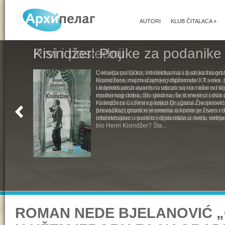
AUTORI
KLUB ČITALACA
»
Kisindžer: Pouke za podanike 
Celovita politička, intelektualna i ljudska biogra
Kisindžera, najznačajnijeg diplomate XX veka. 
i intelektualna avantura uticali su na neke od k
modernog doba. Sto godina, šest meseci i dva 
Kisindžera u izvrsnoj knjizi Dragana Živojinovića
prevazilazi granice vremena u kome je živeo i 
intelektualac u politici i diplomata u svetu netrpe
bio Henri Kisindžer? Šta...
ROMAN NEDE BJELANOVIĆ „