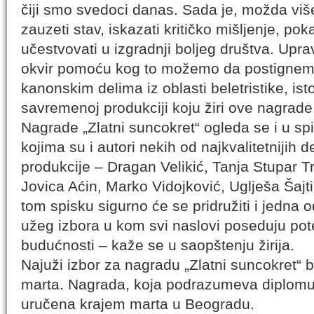
čiji smo svedoci danas. Sada je, možda vi
zauzeti stav, iskazati kritičko mišljenje, po
učestvovati u izgradnji boljeg društva. Upr
okvir pomoću kog to možemo da postignemo,
kanonskim delima iz oblasti beletristike, istorij
savremenoj produkciji koju žiri ove nagrade 
Nagrade „Zlatni suncokret“ ogleda se i u sp
kojima su i autori nekih od najkvalitetnijih 
produkcije – Dragan Velikić, Tanja Stupar Tr
Jovica Aćin, Marko Vidojković, Uglješa Šajt
tom spisku sigurno će se pridružiti i jedna 
užeg izbora u kom svi naslovi poseduju pot
budućnosti – kaže se u saopštenju žirija.
Najuži izbor za nagradu „Zlatni suncokret“
marta. Nagrada, koja podrazumeva diplomu 
uručena krajem marta u Beogradu.