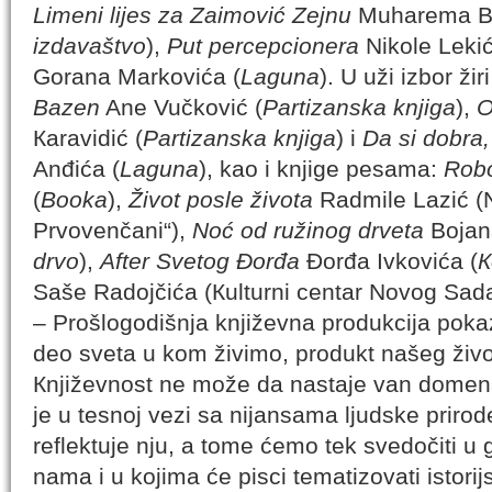
Limeni lijes za Zaimović Zejnu
Muharema Ba
izdavaštvo
),
Put percepcionera
Nikole Lekić
Gorana Markovića (
Laguna
). U uži izbor žir
Bazen
Ane Vučković (
Partizanska knjiga
),
O
Кaravidić (
Partizanska knjiga
) i
Da si dobra,
Anđića (
Laguna
), kao i knjige pesama:
Rob
(
Booka
),
Život posle života
Radmile Lazić (N
Prvovenčani“),
Noć od ružinog drveta
Bojana
drvo
),
After Svetog Đorđa
Đorđa Ivkovića (
К
Saše Radojčića (Кulturni centar Novog Sada
– Prošlogodišnja književna produkcija poka
deo sveta u kom živimo, produkt našeg živo
Кnjiževnost ne može da nastaje van domena
je u tesnoj vezi sa nijansama ljudske prirode
reflektuje nju, a tome ćemo tek svedočiti u
nama i u kojima će pisci tematizovati istori