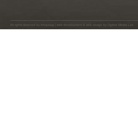
All rights reserved by
Arhipelag
|
web development
&
web design
by Ogitive Media Lab