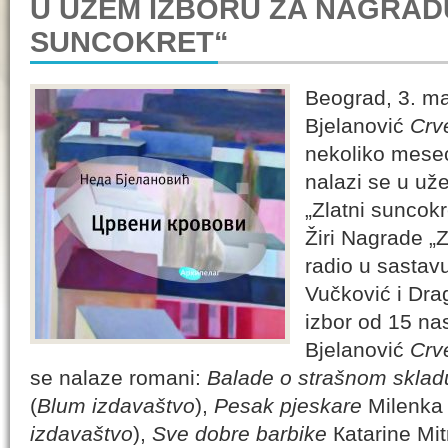
U UŽEM IZBORU ZA NAGRAD
SUNCOKRET“
Beograd, 3. m
Bjelanović
Crv
nekoliko mesec
nalazi se u už
„Zlatni suncokr
Žiri Nagrade „Z
radio u sastav
Vučković i Drag
izbor od 15 n
Bjelanović
Crv
se nalaze romani:
Balade o strašnom sklad
(
Blum izdavaštvo
),
Pesak pjeskare
Milenka 
izdavaštvo
),
Sve dobre barbike
Кatarine Mit