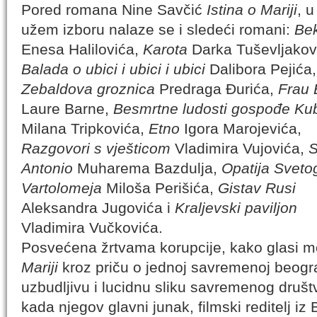
Pored romana Nine Savčić
Istina o Mariji
, u
užem izboru nalaze se i sledeći romani:
Be
Enesa Halilovića,
Karota
Darka Tuševljakov
Balada o ubici i ubici i ubici
Dalibora Pejića,
Zebaldova groznica
Predraga Đurića,
Frau 
Laure Barne,
Besmrtne ludosti gospođe Ku
Milana Tripkovića,
Etno
Igora Marojevića,
Razgovori s vješticom
Vladimira Vujovića,
Antonio
Muharema Bazdulja,
Opatija Sveto
Vartolomeja
Miloša Perišića,
Gistav Rusi
Aleksandra Jugovića i
Kraljevski paviljon
Vladimira Vučkovića.
Posvećena žrtvama korupcije, kako glasi 
Mariji
kroz priču o jednoj savremenoj beogra
uzbudljivu i lucidnu sliku savremenog društ
kada njegov glavni junak, filmski reditelj i