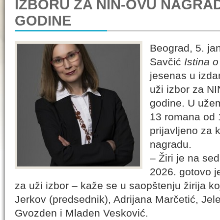
IZBORU ZA NIN-OVU NAGRA
GODINE
Beograd, 5. j
Savčić
Istina o
jesenas u izd
uži izbor za N
godine. U užem
13 romana od 
prijavljeno za
nagradu.
– Žiri je na se
2026. gotovo j
za uži izbor – kaže se u saopštenju žirija k
Jerkov (predsednik), Adrijana Marčetić, Jel
Gvozden i Mladen Vesković.