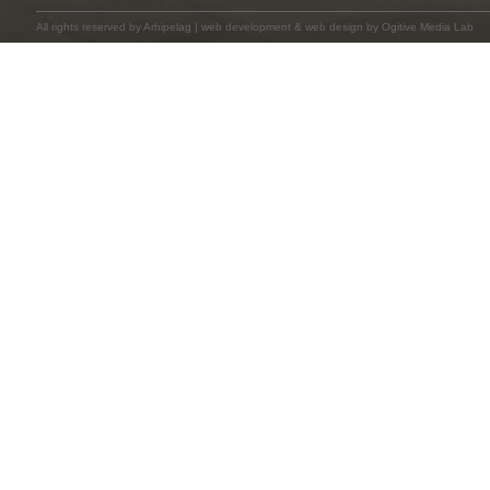
All rights reserved by
Arhipelag
|
web development
&
web design
by Ogitive Media Lab