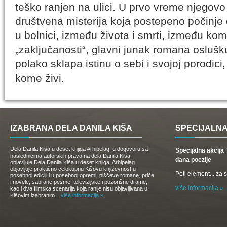
teško ranjen na ulici. U prvo vreme njegovo
društvena misterija koja postepeno počinje
u bolnici, između života i smrti, između kom
„zaključanosti“, glavni junak romana oslušk
polako sklapa istinu o sebi i svojoj porodici
kome živi.
IZABRANA DELA DANILA KIŠA
SPECIJALNA
Dela Danila Kiša u deset knjiga Arhipelag, u dogovoru sa
Specijalna akcij
naslednicima autorskih prava na dela Danila Kiša,
dana poezije
objavljuje Dela Danila Kiša u deset knjiga. Arhipelag
objavljuje praktično celokupnu Kišovu književnost u
Peti element... za
posebnoj ediciji i u posebnoj opremi: piščeve romane, priče
i novele, sabrane pesme, televizijske i pozorišne drame,
više informacija »
kao i dva filmska scenarija koja ranije nisu objavljivana u
Kišovim izabranim...
više informacija »