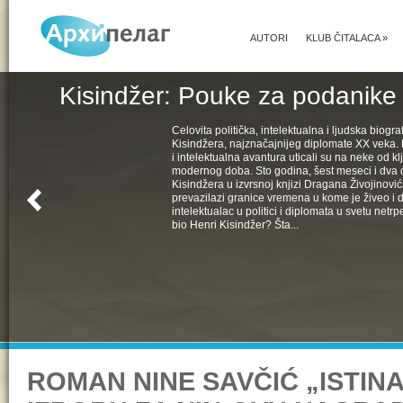
AUTORI
KLUB ČITALACA
»
Kisindžer: Pouke za podanike 
Celovita politička, intelektualna i ljudska biogra
Kisindžera, najznačajnijeg diplomate XX veka. 
i intelektualna avantura uticali su na neke od k
modernog doba. Sto godina, šest meseci i dva 
Kisindžera u izvrsnoj knjizi Dragana Živojinovića
prevazilazi granice vremena u kome je živeo i 
intelektualac u politici i diplomata u svetu netrpe
bio Henri Kisindžer? Šta...
ROMAN NINE SAVČIĆ „ISTINA