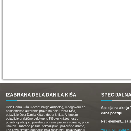
IZABRANA DELA DANILA KIŠA
SPECIJALNA
Dela Danila Kiša u deset knjiga Arhipelag, u dogovoru sa
Specijalna akcij
naslednicima autorskih prava na dela Danila Kiša,
dana poezije
objavljuje Dela Danila Kiša u deset knjiga. Arhipelag
objavljuje praktično celokupnu Kišovu književnost u
Peti element... za
posebnoj ediciji i u posebnoj opremi: piščeve romane, priče
i novele, sabrane pesme, televizijske i pozorišne drame,
više informacija »
kao i dva filmska scenarija koja ranije nisu objavljivana u