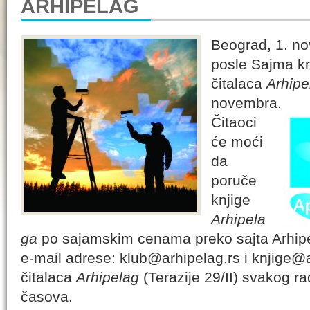
ARHIPELAG
Beograd, 1. n
posle Sajma kn
čitalaca
Arhipe
novembra.
Čitaoci
će moći
da
poruče
knjige
Arhipela
ga
po sajamskim cenama preko sajta Arhipe
e-mail adrese: klub@arhipelag.rs i knjige@a
čitalaca
Arhipelag
(Terazije 29/II) svakog r
časova.