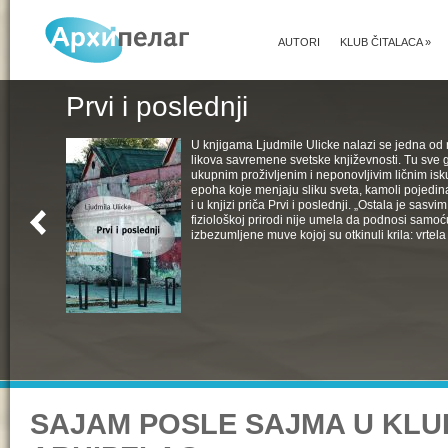
AUTORI
KLUB ČITALACA
»
Prvi i poslednji
U knjigama Ljudmile Ulicke nalazi se jedna od 
likova savremene svetske književnosti. Tu sve 
ukupnim proživljenim i neponovljivim ličnim isk
epoha koje menjaju sliku sveta, kamoli pojedin
i u knjizi priča Prvi i poslednji. „Ostala je sasv
fiziološkoj prirodi nije umela da podnosi samoć
izbezumljene muve kojoj su otkinuli krila: vrtela 
SAJAM POSLE SAJMA U KLU