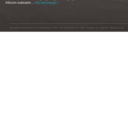
Kišovim izabranim...
više informacija »
All rights reserved by
Arhipelag
|
web development
&
web design
by Ogitive Media Lab